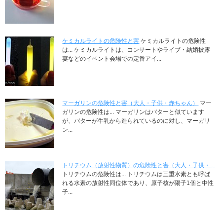
ケミカルライトの危険性と害
ケミカルライトの危険性
は... ケミカルライトは、コンサートやライブ・結婚披露
宴などのイベント会場での定番アイ...
マーガリンの危険性と害（大人・子供・赤ちゃん）
マー
ガリンの危険性は... マーガリンはバターと似ています
が、バターが牛乳から造られているのに対し、マーガリ
ン...
トリチウム（放射性物質）の危険性と害（大人・子供・...
トリチウムの危険性は... トリチウムは三重水素とも呼ば
れる水素の放射性同位体であり、原子核が陽子1個と中性
子...