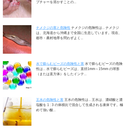
プチャーを溶かすことの...
ナメクジの害と危険性
ナメクジの危険性は... ナメクジ
は、北海道から沖縄まで全国に生息しています。現在、
都市・農村地帯を問わずよく...
水で膨らむビーズの危険性と害
水で膨らむビーズの危険
性は... 水で膨らむビーズは、直径1mm～15mm の球形
（または直方体）をしたインテ...
王水の危険性と害
王水の危険性は... 王水は、濃硝酸と濃
塩酸を 1 : 3 の体積比で混合して生成される液体です。極
めて強い酸...