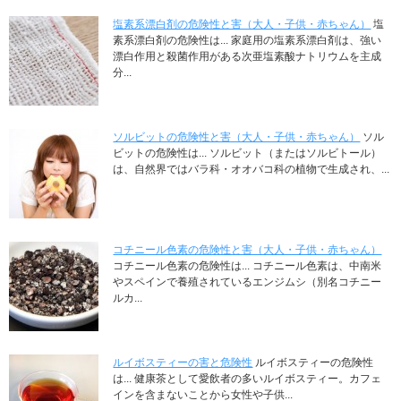
塩素系漂白剤の危険性と害（大人・子供・赤ちゃん）
塩
素系漂白剤の危険性は... 家庭用の塩素系漂白剤は、強い
漂白作用と殺菌作用がある次亜塩素酸ナトリウムを主成
分...
ソルビットの危険性と害（大人・子供・赤ちゃん）
ソル
ビットの危険性は... ソルビット（またはソルビトール）
は、自然界ではバラ科・オオバコ科の植物で生成され、...
コチニール色素の危険性と害（大人・子供・赤ちゃん）
コチニール色素の危険性は... コチニール色素は、中南米
やスペインで養殖されているエンジムシ（別名コチニー
ルカ...
ルイボスティーの害と危険性
ルイボスティーの危険性
は... 健康茶として愛飲者の多いルイボスティー。カフェ
インを含まないことから女性や子供...