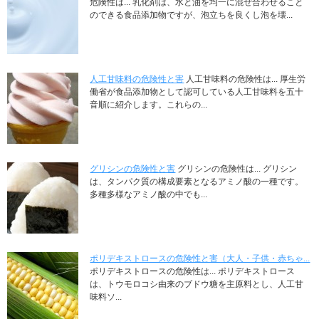
危険性は... 乳化剤は、水と油を均一に混ぜ合わせること
のできる食品添加物ですが、泡立ちを良くし泡を壊...
人工甘味料の危険性と害
人工甘味料の危険性は... 厚生労
働省が食品添加物として認可している人工甘味料を五十
音順に紹介します。これらの...
グリシンの危険性と害
グリシンの危険性は... グリシン
は、タンパク質の構成要素となるアミノ酸の一種です。
多種多様なアミノ酸の中でも...
ポリデキストロースの危険性と害（大人・子供・赤ちゃ...
ポリデキストロースの危険性は... ポリデキストロース
は、トウモロコシ由来のブドウ糖を主原料とし、人工甘
味料ソ...