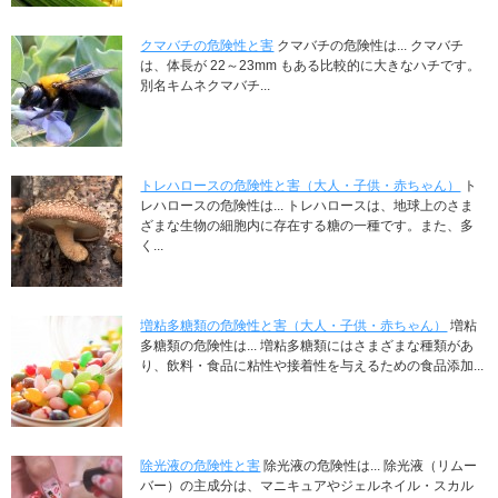
クマバチの危険性と害
クマバチの危険性は... クマバチ
は、体長が 22～23mm もある比較的に大きなハチです。
別名キムネクマバチ...
トレハロースの危険性と害（大人・子供・赤ちゃん）
ト
レハロースの危険性は... トレハロースは、地球上のさま
ざまな生物の細胞内に存在する糖の一種です。また、多
く...
増粘多糖類の危険性と害（大人・子供・赤ちゃん）
増粘
多糖類の危険性は... 増粘多糖類にはさまざまな種類があ
り、飲料・食品に粘性や接着性を与えるための食品添加...
除光液の危険性と害
除光液の危険性は... 除光液（リムー
バー）の主成分は、マニキュアやジェルネイル・スカル