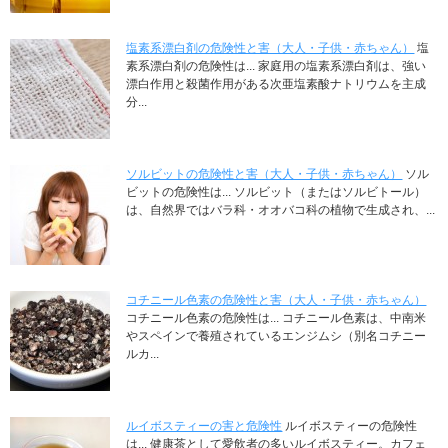
塩素系漂白剤の危険性と害（大人・子供・赤ちゃん）
塩
素系漂白剤の危険性は... 家庭用の塩素系漂白剤は、強い
漂白作用と殺菌作用がある次亜塩素酸ナトリウムを主成
分...
ソルビットの危険性と害（大人・子供・赤ちゃん）
ソル
ビットの危険性は... ソルビット（またはソルビトール）
は、自然界ではバラ科・オオバコ科の植物で生成され、...
コチニール色素の危険性と害（大人・子供・赤ちゃん）
コチニール色素の危険性は... コチニール色素は、中南米
やスペインで養殖されているエンジムシ（別名コチニー
ルカ...
ルイボスティーの害と危険性
ルイボスティーの危険性
は... 健康茶として愛飲者の多いルイボスティー。カフェ