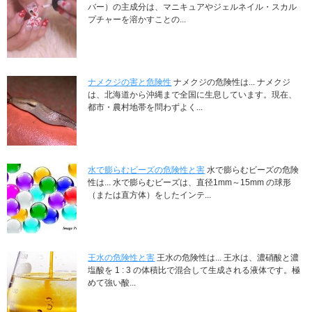
バー）の主成分は、マニキュアやジェルネイル・スカル
プチャーを溶かすことの...
ナメクジの害と危険性
ナメクジの危険性は... ナメクジ
は、北海道から沖縄まで全国に生息しています。現在、
都市・農村地帯を問わずよく...
水で膨らむビーズの危険性と害
水で膨らむビーズの危険
性は... 水で膨らむビーズは、直径1mm～15mm の球形
（または直方体）をしたインテ...
王水の危険性と害
王水の危険性は... 王水は、濃硝酸と濃
塩酸を 1 : 3 の体積比で混合して生成される液体です。極
めて強い酸...