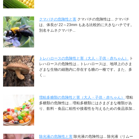
クマバチの危険性と害
クマバチの危険性は... クマバチ
は、体長が 22～23mm もある比較的に大きなハチです。
別名キムネクマバチ...
トレハロースの危険性と害（大人・子供・赤ちゃん）
ト
レハロースの危険性は... トレハロースは、地球上のさま
ざまな生物の細胞内に存在する糖の一種です。また、多
く...
増粘多糖類の危険性と害（大人・子供・赤ちゃん）
増粘
多糖類の危険性は... 増粘多糖類にはさまざまな種類があ
り、飲料・食品に粘性や接着性を与えるための食品添加...
除光液の危険性と害
除光液の危険性は... 除光液（リムー