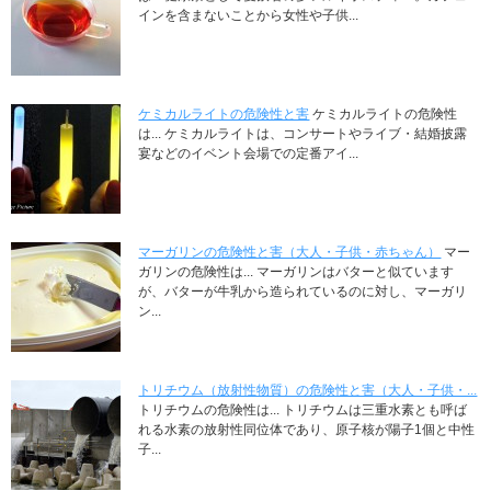
インを含まないことから女性や子供...
ケミカルライトの危険性と害
ケミカルライトの危険性
は... ケミカルライトは、コンサートやライブ・結婚披露
宴などのイベント会場での定番アイ...
マーガリンの危険性と害（大人・子供・赤ちゃん）
マー
ガリンの危険性は... マーガリンはバターと似ています
が、バターが牛乳から造られているのに対し、マーガリ
ン...
トリチウム（放射性物質）の危険性と害（大人・子供・...
トリチウムの危険性は... トリチウムは三重水素とも呼ば
れる水素の放射性同位体であり、原子核が陽子1個と中性
子...