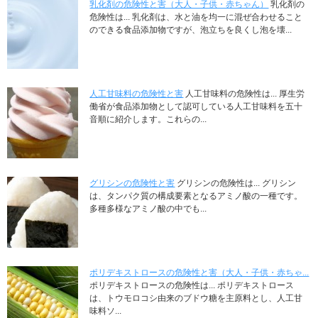
乳化剤の危険性と害（大人・子供・赤ちゃん）
乳化剤の
危険性は... 乳化剤は、水と油を均一に混ぜ合わせること
のできる食品添加物ですが、泡立ちを良くし泡を壊...
人工甘味料の危険性と害
人工甘味料の危険性は... 厚生労
働省が食品添加物として認可している人工甘味料を五十
音順に紹介します。これらの...
グリシンの危険性と害
グリシンの危険性は... グリシン
は、タンパク質の構成要素となるアミノ酸の一種です。
多種多様なアミノ酸の中でも...
ポリデキストロースの危険性と害（大人・子供・赤ちゃ...
ポリデキストロースの危険性は... ポリデキストロース
は、トウモロコシ由来のブドウ糖を主原料とし、人工甘
味料ソ...