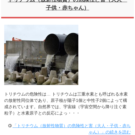
子供・赤ちゃん）
トリチウムの危険性は… トリチウムは三重水素とも呼ばれる水素
の放射性同位体であり、原子核が陽子1個と中性子2個によって構
成されています。自然界では、宇宙線（宇宙空間から降り注ぐ素
粒子）と水素原子との反応によっ・・・
「トリチウム（放射性物質）の危険性と害（大人・子供・赤ち
ゃん）」の続きを読む