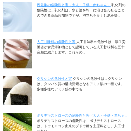
乳化剤の危険性と害（大人・子供・赤ちゃん）
乳化剤の
危険性は... 乳化剤は、水と油を均一に混ぜ合わせること
のできる食品添加物ですが、泡立ちを良くし泡を壊...
人工甘味料の危険性と害
人工甘味料の危険性は... 厚生労
働省が食品添加物として認可している人工甘味料を五十
音順に紹介します。これらの...
グリシンの危険性と害
グリシンの危険性は... グリシン
は、タンパク質の構成要素となるアミノ酸の一種です。
多種多様なアミノ酸の中でも...
ポリデキストロースの危険性と害（大人・子供・赤ちゃ...
ポリデキストロースの危険性は... ポリデキストロース
は、トウモロコシ由来のブドウ糖を主原料とし、人工甘