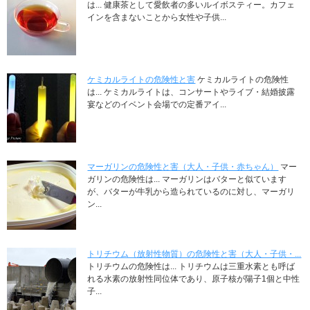
は... 健康茶として愛飲者の多いルイボスティー。カフェ
インを含まないことから女性や子供...
ケミカルライトの危険性と害
ケミカルライトの危険性
は... ケミカルライトは、コンサートやライブ・結婚披露
宴などのイベント会場での定番アイ...
マーガリンの危険性と害（大人・子供・赤ちゃん）
マー
ガリンの危険性は... マーガリンはバターと似ています
が、バターが牛乳から造られているのに対し、マーガリ
ン...
トリチウム（放射性物質）の危険性と害（大人・子供・...
トリチウムの危険性は... トリチウムは三重水素とも呼ば
れる水素の放射性同位体であり、原子核が陽子1個と中性
子...