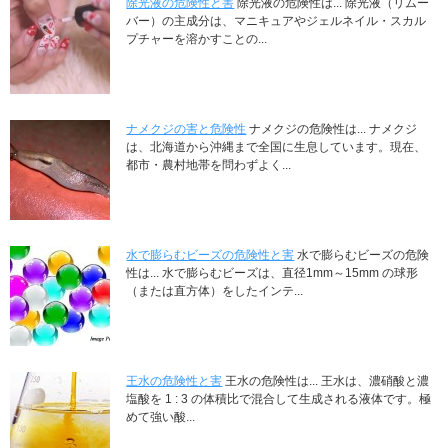
除光液の危険性と害
除光液の危険性は... 除光液（リムー
バー）の主成分は、マニキュアやジェルネイル・スカル
プチャーを溶かすことの...
ナメクジの害と危険性
ナメクジの危険性は... ナメクジ
は、北海道から沖縄まで全国に生息しています。現在、
都市・農村地帯を問わずよく...
水で膨らむビーズの危険性と害
水で膨らむビーズの危険
性は... 水で膨らむビーズは、直径1mm～15mm の球形
（または直方体）をしたインテ...
王水の危険性と害
王水の危険性は... 王水は、濃硝酸と濃
塩酸を 1 : 3 の体積比で混合して生成される液体です。極
めて強い酸...