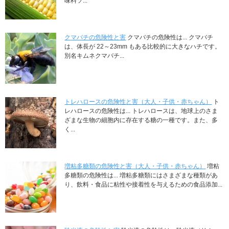
味料ソ...
クマバチの危険性と害
クマバチの危険性は... クマバチ
は、体長が 22～23mm もある比較的に大きなハチです。
別名キムネクマバチ...
トレハロースの危険性と害（大人・子供・赤ちゃん）
ト
レハロースの危険性は... トレハロースは、地球上のさま
ざまな生物の細胞内に存在する糖の一種です。また、多
く...
増粘多糖類の危険性と害（大人・子供・赤ちゃん）
増粘
多糖類の危険性は... 増粘多糖類にはさまざまな種類があ
り、飲料・食品に粘性や接着性を与えるための食品添加...