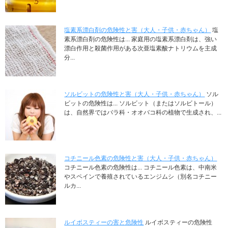
塩素系漂白剤の危険性と害（大人・子供・赤ちゃん）
塩
素系漂白剤の危険性は... 家庭用の塩素系漂白剤は、強い
漂白作用と殺菌作用がある次亜塩素酸ナトリウムを主成
分...
ソルビットの危険性と害（大人・子供・赤ちゃん）
ソル
ビットの危険性は... ソルビット（またはソルビトール）
は、自然界ではバラ科・オオバコ科の植物で生成され、...
コチニール色素の危険性と害（大人・子供・赤ちゃん）
コチニール色素の危険性は... コチニール色素は、中南米
やスペインで養殖されているエンジムシ（別名コチニー
ルカ...
ルイボスティーの害と危険性
ルイボスティーの危険性