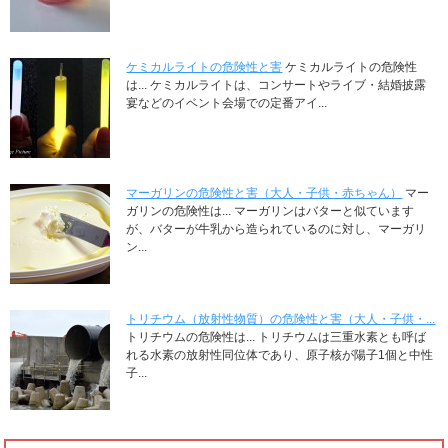
ケミカルライトの危険性と害
ケミカルライトの危険性
は... ケミカルライトは、コンサートやライブ・結婚披露
宴などのイベント会場での定番アイ...
マーガリンの危険性と害（大人・子供・赤ちゃん）
マー
ガリンの危険性は... マーガリンはバターと似ています
が、バターが牛乳から造られているのに対し、マーガリ
ン...
トリチウム（放射性物質）の危険性と害（大人・子供・...
トリチウムの危険性は... トリチウムは三重水素とも呼ば
れる水素の放射性同位体であり、原子核が陽子1個と中性
子...