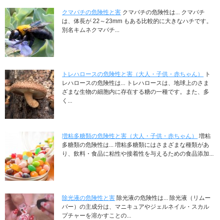
クマバチの危険性と害
クマバチの危険性は... クマバチ
は、体長が 22～23mm もある比較的に大きなハチです。
別名キムネクマバチ...
トレハロースの危険性と害（大人・子供・赤ちゃん）
ト
レハロースの危険性は... トレハロースは、地球上のさま
ざまな生物の細胞内に存在する糖の一種です。また、多
く...
増粘多糖類の危険性と害（大人・子供・赤ちゃん）
増粘
多糖類の危険性は... 増粘多糖類にはさまざまな種類があ
り、飲料・食品に粘性や接着性を与えるための食品添加...
除光液の危険性と害
除光液の危険性は... 除光液（リムー
バー）の主成分は、マニキュアやジェルネイル・スカル
プチャーを溶かすことの...