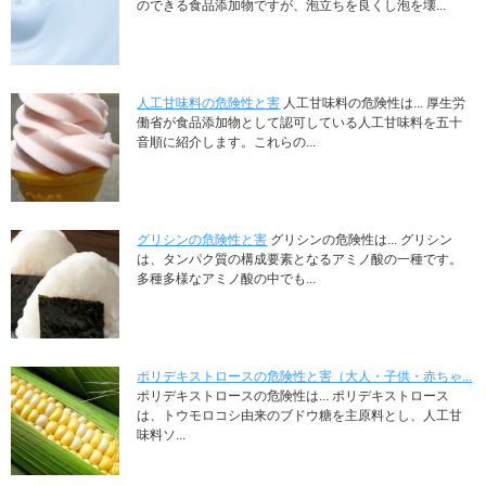
のできる食品添加物ですが、泡立ちを良くし泡を壊...
人工甘味料の危険性と害
人工甘味料の危険性は... 厚生労
働省が食品添加物として認可している人工甘味料を五十
音順に紹介します。これらの...
グリシンの危険性と害
グリシンの危険性は... グリシン
は、タンパク質の構成要素となるアミノ酸の一種です。
多種多様なアミノ酸の中でも...
ポリデキストロースの危険性と害（大人・子供・赤ちゃ...
ポリデキストロースの危険性は... ポリデキストロース
は、トウモロコシ由来のブドウ糖を主原料とし、人工甘
味料ソ...