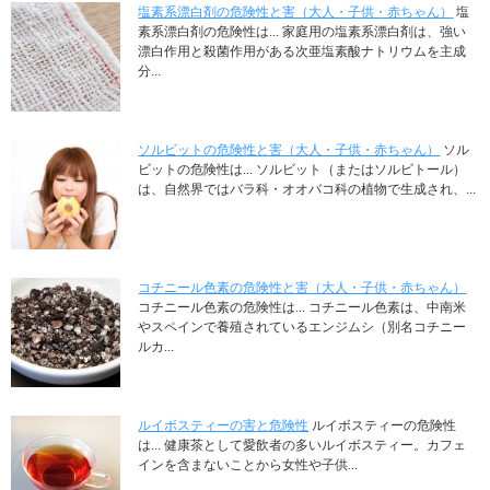
塩素系漂白剤の危険性と害（大人・子供・赤ちゃん）
塩
素系漂白剤の危険性は... 家庭用の塩素系漂白剤は、強い
漂白作用と殺菌作用がある次亜塩素酸ナトリウムを主成
分...
ソルビットの危険性と害（大人・子供・赤ちゃん）
ソル
ビットの危険性は... ソルビット（またはソルビトール）
は、自然界ではバラ科・オオバコ科の植物で生成され、...
コチニール色素の危険性と害（大人・子供・赤ちゃん）
コチニール色素の危険性は... コチニール色素は、中南米
やスペインで養殖されているエンジムシ（別名コチニー
ルカ...
ルイボスティーの害と危険性
ルイボスティーの危険性
は... 健康茶として愛飲者の多いルイボスティー。カフェ
インを含まないことから女性や子供...