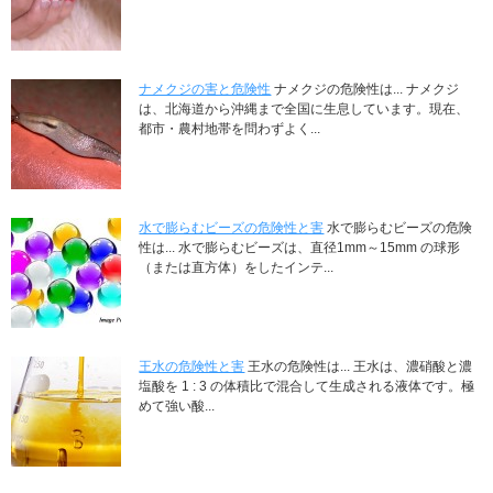
ナメクジの害と危険性
ナメクジの危険性は... ナメクジ
は、北海道から沖縄まで全国に生息しています。現在、
都市・農村地帯を問わずよく...
水で膨らむビーズの危険性と害
水で膨らむビーズの危険
性は... 水で膨らむビーズは、直径1mm～15mm の球形
（または直方体）をしたインテ...
王水の危険性と害
王水の危険性は... 王水は、濃硝酸と濃
塩酸を 1 : 3 の体積比で混合して生成される液体です。極
めて強い酸...