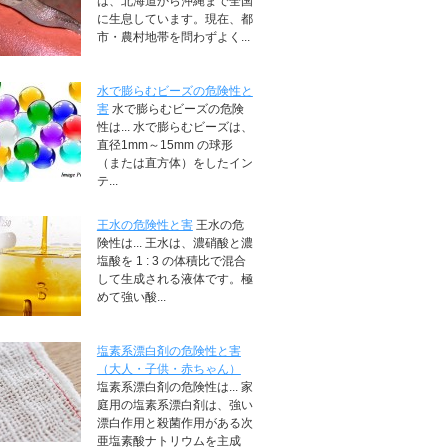
は、北海道から沖縄まで全国
に生息しています。現在、都
市・農村地帯を問わずよく...
水で膨らむビーズの危険性と
害
水で膨らむビーズの危険
性は... 水で膨らむビーズは、
直径1mm～15mm の球形
（または直方体）をしたイン
テ...
王水の危険性と害
王水の危
険性は... 王水は、濃硝酸と濃
塩酸を 1 : 3 の体積比で混合
して生成される液体です。極
めて強い酸...
塩素系漂白剤の危険性と害
（大人・子供・赤ちゃん）
塩素系漂白剤の危険性は... 家
庭用の塩素系漂白剤は、強い
漂白作用と殺菌作用がある次
亜塩素酸ナトリウムを主成