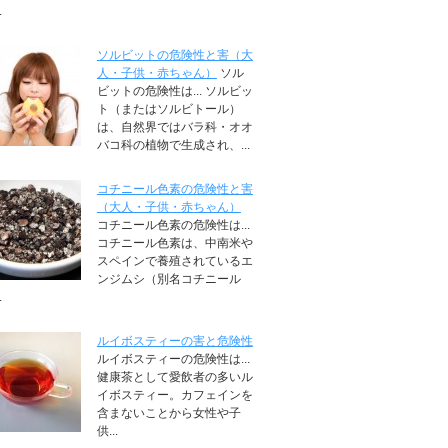
.
ソルビットの危険性と害（大
人・子供・赤ちゃん）
ソル
ビットの危険性は... ソルビッ
ト（またはソルビトール）
は、自然界ではバラ科・オオ
バコ科の植物で生成され、...
コチニール色素の危険性と害
（大人・子供・赤ちゃん）
コチニール色素の危険性は...
コチニール色素は、中南米や
スペインで養殖されているエ
ンジムシ（別名コチニール
.
ルイボスティーの害と危険性
ルイボスティーの危険性は...
健康茶として愛飲者の多いル
イボスティー。カフェインを
含まないことから女性や子
供...