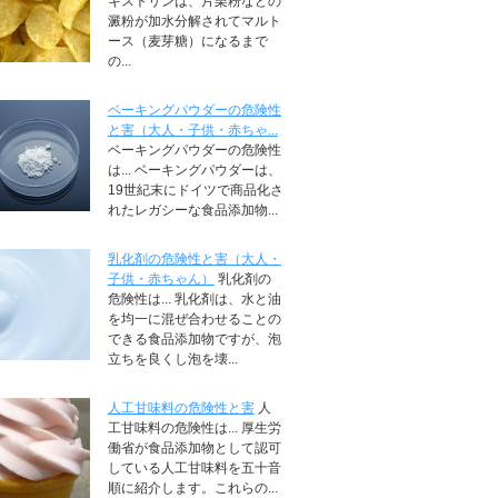
キストリンは、片栗粉などの
澱粉が加水分解されてマルト
ース（麦芽糖）になるまで
の...
ベーキングパウダーの危険性
と害（大人・子供・赤ちゃ...
ベーキングパウダーの危険性
は... ベーキングパウダーは、
19世紀末にドイツで商品化さ
れたレガシーな食品添加物...
乳化剤の危険性と害（大人・
子供・赤ちゃん）
乳化剤の
危険性は... 乳化剤は、水と油
を均一に混ぜ合わせることの
できる食品添加物ですが、泡
立ちを良くし泡を壊...
人工甘味料の危険性と害
人
工甘味料の危険性は... 厚生労
働省が食品添加物として認可
している人工甘味料を五十音
順に紹介します。これらの...