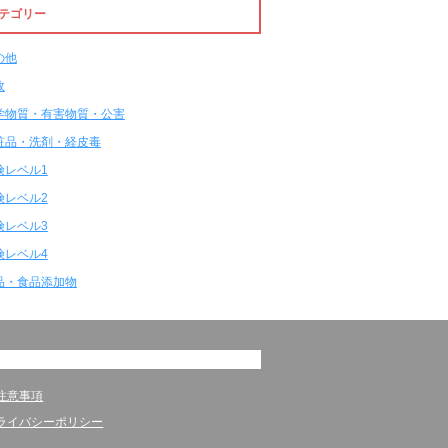
テゴリー
の他
故
学物質・有害物質・公害
粧品・洗剤・経皮毒
険レベル1
険レベル2
険レベル3
険レベル4
品・食品添加物
注意事項
ライバシーポリシー