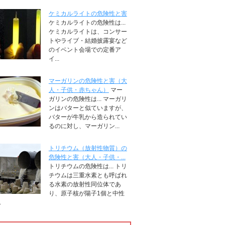
ケミカルライトの危険性と害
ケミカルライトの危険性は...
ケミカルライトは、コンサー
トやライブ・結婚披露宴など
のイベント会場での定番ア
イ...
マーガリンの危険性と害（大
人・子供・赤ちゃん）
マー
ガリンの危険性は... マーガリ
ンはバターと似ていますが、
バターが牛乳から造られてい
るのに対し、マーガリン...
トリチウム（放射性物質）の
危険性と害（大人・子供・...
トリチウムの危険性は... トリ
チウムは三重水素とも呼ばれ
る水素の放射性同位体であ
り、原子核が陽子1個と中性
.