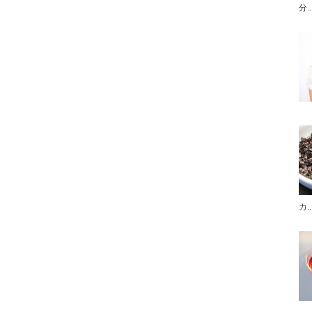
分..
カ..