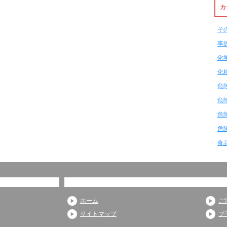
カ
そ
事
化
化
危
危
危
危
食
ホーム
ご
サイトマップ
プ