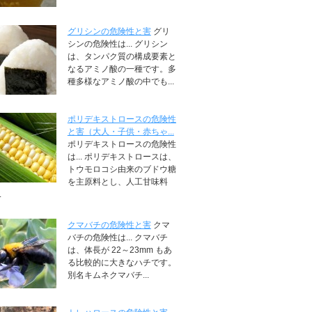
グリシンの危険性と害
グリ
シンの危険性は... グリシン
は、タンパク質の構成要素と
なるアミノ酸の一種です。多
種多様なアミノ酸の中でも...
ポリデキストロースの危険性
と害（大人・子供・赤ちゃ...
ポリデキストロースの危険性
は... ポリデキストロースは、
トウモロコシ由来のブドウ糖
を主原料とし、人工甘味料
.
クマバチの危険性と害
クマ
バチの危険性は... クマバチ
は、体長が 22～23mm もあ
る比較的に大きなハチです。
別名キムネクマバチ...