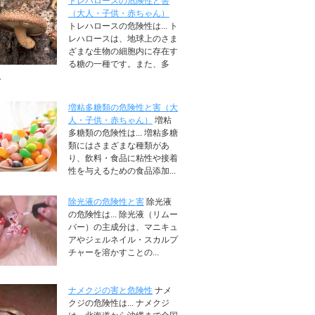
トレハロースの危険性と害
（大人・子供・赤ちゃん）
トレハロースの危険性は... ト
レハロースは、地球上のさま
ざまな生物の細胞内に存在す
る糖の一種です。また、多
.
増粘多糖類の危険性と害（大
人・子供・赤ちゃん）
増粘
多糖類の危険性は... 増粘多糖
類にはさまざまな種類があ
り、飲料・食品に粘性や接着
性を与えるための食品添加...
除光液の危険性と害
除光液
の危険性は... 除光液（リムー
バー）の主成分は、マニキュ
アやジェルネイル・スカルプ
チャーを溶かすことの...
ナメクジの害と危険性
ナメ
クジの危険性は... ナメクジ