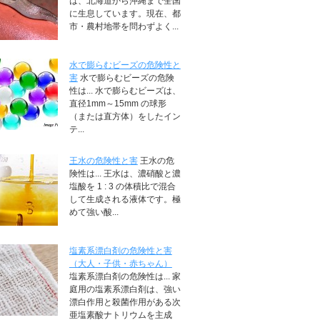
は、北海道から沖縄まで全国
に生息しています。現在、都
市・農村地帯を問わずよく...
水で膨らむビーズの危険性と
害
水で膨らむビーズの危険
性は... 水で膨らむビーズは、
直径1mm～15mm の球形
（または直方体）をしたイン
テ...
王水の危険性と害
王水の危
険性は... 王水は、濃硝酸と濃
塩酸を 1 : 3 の体積比で混合
して生成される液体です。極
めて強い酸...
塩素系漂白剤の危険性と害
（大人・子供・赤ちゃん）
塩素系漂白剤の危険性は... 家
庭用の塩素系漂白剤は、強い
漂白作用と殺菌作用がある次
亜塩素酸ナトリウムを主成