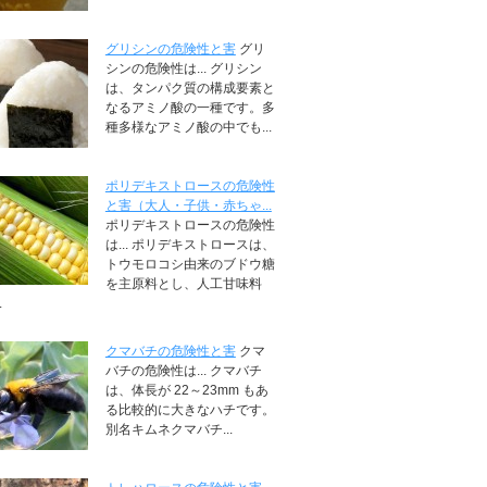
グリシンの危険性と害
グリ
シンの危険性は... グリシン
は、タンパク質の構成要素と
なるアミノ酸の一種です。多
種多様なアミノ酸の中でも...
ポリデキストロースの危険性
と害（大人・子供・赤ちゃ...
ポリデキストロースの危険性
は... ポリデキストロースは、
トウモロコシ由来のブドウ糖
を主原料とし、人工甘味料
.
クマバチの危険性と害
クマ
バチの危険性は... クマバチ
は、体長が 22～23mm もあ
る比較的に大きなハチです。
別名キムネクマバチ...