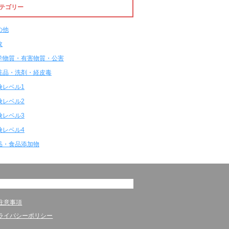
テゴリー
の他
故
学物質・有害物質・公害
粧品・洗剤・経皮毒
険レベル1
険レベル2
険レベル3
険レベル4
品・食品添加物
注意事項
ライバシーポリシー