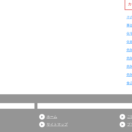
カ
そ
事
化
化
危
危
危
危
食
ホーム
ご
サイトマップ
プ