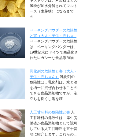
キストリンは、片栗粉などの
澱粉が加水分解されてマルト
ース（麦芽糖）になるまで
の...
ベーキングパウダーの危険性
と害（大人・子供・赤ちゃ...
ベーキングパウダーの危険性
は... ベーキングパウダーは、
19世紀末にドイツで商品化さ
れたレガシーな食品添加物...
乳化剤の危険性と害（大人・
子供・赤ちゃん）
乳化剤の
危険性は... 乳化剤は、水と油
を均一に混ぜ合わせることの
できる食品添加物ですが、泡
立ちを良くし泡を壊...
人工甘味料の危険性と害
人
工甘味料の危険性は... 厚生労
働省が食品添加物として認可
している人工甘味料を五十音
順に紹介します。これらの...