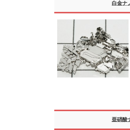
白金ナ
亜硝酸