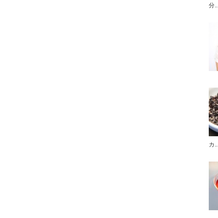
分..
カ..