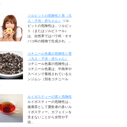
.
ソルビットの危険性と害（大
人・子供・赤ちゃん）
ソル
ビットの危険性は... ソルビッ
ト（またはソルビトール）
は、自然界ではバラ科・オオ
バコ科の植物で生成され、...
コチニール色素の危険性と害
（大人・子供・赤ちゃん）
コチニール色素の危険性は...
コチニール色素は、中南米や
スペインで養殖されているエ
ンジムシ（別名コチニール
.
ルイボスティーの害と危険性
ルイボスティーの危険性は...
健康茶として愛飲者の多いル
イボスティー。カフェインを
含まないことから女性や子
供...