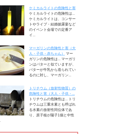
ケミカルライトの危険性と害
ケミカルライトの危険性は...
ケミカルライトは、コンサー
トやライブ・結婚披露宴など
のイベント会場での定番ア
イ...
マーガリンの危険性と害（大
人・子供・赤ちゃん）
マー
ガリンの危険性は... マーガリ
ンはバターと似ていますが、
バターが牛乳から造られてい
るのに対し、マーガリン...
トリチウム（放射性物質）の
危険性と害（大人・子供・...
トリチウムの危険性は... トリ
チウムは三重水素とも呼ばれ
る水素の放射性同位体であ
り、原子核が陽子1個と中性
.