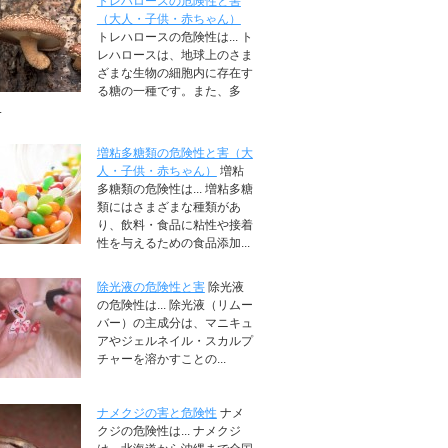
トレハロースの危険性と害
（大人・子供・赤ちゃん）
トレハロースの危険性は... ト
レハロースは、地球上のさま
ざまな生物の細胞内に存在す
る糖の一種です。また、多
.
増粘多糖類の危険性と害（大
人・子供・赤ちゃん）
増粘
多糖類の危険性は... 増粘多糖
類にはさまざまな種類があ
り、飲料・食品に粘性や接着
性を与えるための食品添加...
除光液の危険性と害
除光液
の危険性は... 除光液（リムー
バー）の主成分は、マニキュ
アやジェルネイル・スカルプ
チャーを溶かすことの...
ナメクジの害と危険性
ナメ
クジの危険性は... ナメクジ