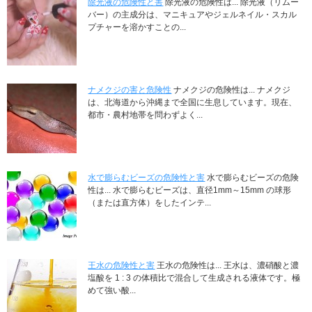
除光液の危険性と害
除光液の危険性は... 除光液（リムー
バー）の主成分は、マニキュアやジェルネイル・スカル
プチャーを溶かすことの...
ナメクジの害と危険性
ナメクジの危険性は... ナメクジ
は、北海道から沖縄まで全国に生息しています。現在、
都市・農村地帯を問わずよく...
水で膨らむビーズの危険性と害
水で膨らむビーズの危険
性は... 水で膨らむビーズは、直径1mm～15mm の球形
（または直方体）をしたインテ...
王水の危険性と害
王水の危険性は... 王水は、濃硝酸と濃
塩酸を 1 : 3 の体積比で混合して生成される液体です。極
めて強い酸...