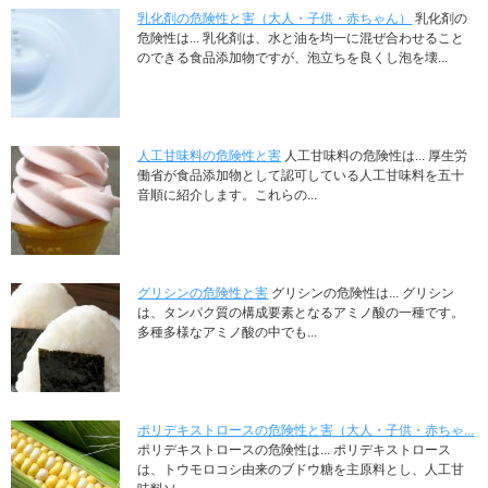
乳化剤の危険性と害（大人・子供・赤ちゃん）
乳化剤の
危険性は... 乳化剤は、水と油を均一に混ぜ合わせること
のできる食品添加物ですが、泡立ちを良くし泡を壊...
人工甘味料の危険性と害
人工甘味料の危険性は... 厚生労
働省が食品添加物として認可している人工甘味料を五十
音順に紹介します。これらの...
グリシンの危険性と害
グリシンの危険性は... グリシン
は、タンパク質の構成要素となるアミノ酸の一種です。
多種多様なアミノ酸の中でも...
ポリデキストロースの危険性と害（大人・子供・赤ちゃ...
ポリデキストロースの危険性は... ポリデキストロース
は、トウモロコシ由来のブドウ糖を主原料とし、人工甘