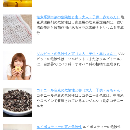
塩素系漂白剤の危険性と害（大人・子供・赤ちゃん）
塩
素系漂白剤の危険性は... 家庭用の塩素系漂白剤は、強い
漂白作用と殺菌作用がある次亜塩素酸ナトリウムを主成
分...
ソルビットの危険性と害（大人・子供・赤ちゃん）
ソル
ビットの危険性は... ソルビット（またはソルビトール）
は、自然界ではバラ科・オオバコ科の植物で生成され、...
コチニール色素の危険性と害（大人・子供・赤ちゃん）
コチニール色素の危険性は... コチニール色素は、中南米
やスペインで養殖されているエンジムシ（別名コチニー
ルカ...
ルイボスティーの害と危険性
ルイボスティーの危険性