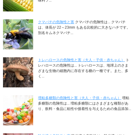
味料ソ...
クマバチの危険性と害
クマバチの危険性は... クマバチ
は、体長が 22～23mm もある比較的に大きなハチです。
別名キムネクマバチ...
トレハロースの危険性と害（大人・子供・赤ちゃん）
ト
レハロースの危険性は... トレハロースは、地球上のさま
ざまな生物の細胞内に存在する糖の一種です。また、多
く...
増粘多糖類の危険性と害（大人・子供・赤ちゃん）
増粘
多糖類の危険性は... 増粘多糖類にはさまざまな種類があ
り、飲料・食品に粘性や接着性を与えるための食品添加...