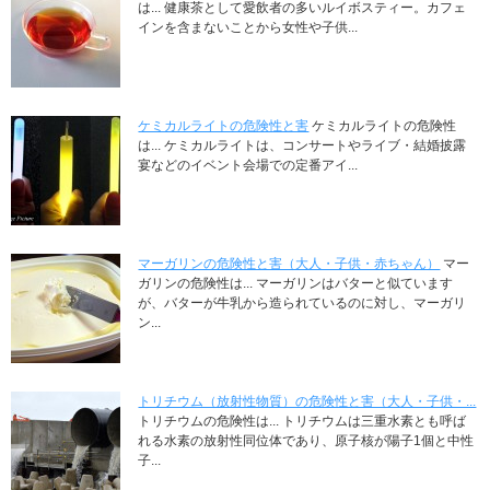
は... 健康茶として愛飲者の多いルイボスティー。カフェ
インを含まないことから女性や子供...
ケミカルライトの危険性と害
ケミカルライトの危険性
は... ケミカルライトは、コンサートやライブ・結婚披露
宴などのイベント会場での定番アイ...
マーガリンの危険性と害（大人・子供・赤ちゃん）
マー
ガリンの危険性は... マーガリンはバターと似ています
が、バターが牛乳から造られているのに対し、マーガリ
ン...
トリチウム（放射性物質）の危険性と害（大人・子供・...
トリチウムの危険性は... トリチウムは三重水素とも呼ば
れる水素の放射性同位体であり、原子核が陽子1個と中性
子...