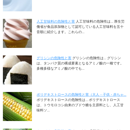
人工甘味料の危険性と害
人工甘味料の危険性は... 厚生労
働省が食品添加物として認可している人工甘味料を五十
音順に紹介します。これらの...
グリシンの危険性と害
グリシンの危険性は... グリシン
は、タンパク質の構成要素となるアミノ酸の一種です。
多種多様なアミノ酸の中でも...
ポリデキストロースの危険性と害（大人・子供・赤ちゃ...
ポリデキストロースの危険性は... ポリデキストロース
は、トウモロコシ由来のブドウ糖を主原料とし、人工甘
味料ソ...