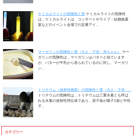
ケミカルライトの危険性と害
ケミカルライトの危険性
は... ケミカルライトは、コンサートやライブ・結婚披露
宴などのイベント会場での定番アイ...
マーガリンの危険性と害（大人・子供・赤ちゃん）
マー
ガリンの危険性は... マーガリンはバターと似ています
が、バターが牛乳から造られているのに対し、マーガリ
ン...
トリチウム（放射性物質）の危険性と害（大人・子供・...
トリチウムの危険性は... トリチウムは三重水素とも呼ば
れる水素の放射性同位体であり、原子核が陽子1個と中性
子...
カテゴリー