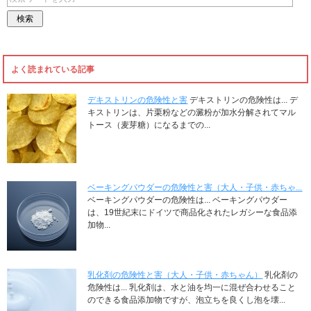
よく読まれている記事
デキストリンの危険性と害
デキストリンの危険性は... デ
キストリンは、片栗粉などの澱粉が加水分解されてマル
トース（麦芽糖）になるまでの...
ベーキングパウダーの危険性と害（大人・子供・赤ちゃ...
ベーキングパウダーの危険性は... ベーキングパウダー
は、19世紀末にドイツで商品化されたレガシーな食品添
加物...
乳化剤の危険性と害（大人・子供・赤ちゃん）
乳化剤の
危険性は... 乳化剤は、水と油を均一に混ぜ合わせること
のできる食品添加物ですが、泡立ちを良くし泡を壊...