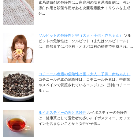
素系漂白剤の危険性は... 家庭用の塩素系漂白剤は、強い
漂白作用と殺菌作用がある次亜塩素酸ナトリウムを主成
分...
ソルビットの危険性と害（大人・子供・赤ちゃん）
ソル
ビットの危険性は... ソルビット（またはソルビトール）
は、自然界ではバラ科・オオバコ科の植物で生成され、...
コチニール色素の危険性と害（大人・子供・赤ちゃん）
コチニール色素の危険性は... コチニール色素は、中南米
やスペインで養殖されているエンジムシ（別名コチニー
ルカ...
ルイボスティーの害と危険性
ルイボスティーの危険性
は... 健康茶として愛飲者の多いルイボスティー。カフェ
インを含まないことから女性や子供...