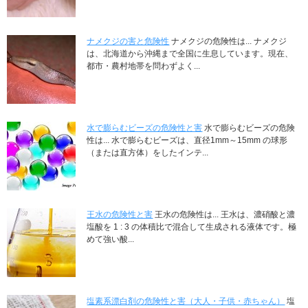
ナメクジの害と危険性
ナメクジの危険性は... ナメクジ
は、北海道から沖縄まで全国に生息しています。現在、
都市・農村地帯を問わずよく...
水で膨らむビーズの危険性と害
水で膨らむビーズの危険
性は... 水で膨らむビーズは、直径1mm～15mm の球形
（または直方体）をしたインテ...
王水の危険性と害
王水の危険性は... 王水は、濃硝酸と濃
塩酸を 1 : 3 の体積比で混合して生成される液体です。極
めて強い酸...
塩素系漂白剤の危険性と害（大人・子供・赤ちゃん）
塩