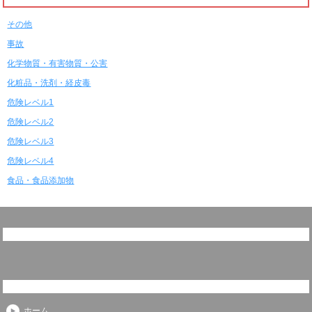
その他
事故
化学物質・有害物質・公害
化粧品・洗剤・経皮毒
危険レベル1
危険レベル2
危険レベル3
危険レベル4
食品・食品添加物
ホーム