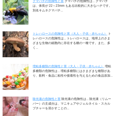
クマバチの危険性と害
クマバチの危険性は... クマバチ
は、体長が 22～23mm もある比較的に大きなハチです。
別名キムネクマバチ...
トレハロースの危険性と害（大人・子供・赤ちゃん）
ト
レハロースの危険性は... トレハロースは、地球上のさま
ざまな生物の細胞内に存在する糖の一種です。また、多
く...
増粘多糖類の危険性と害（大人・子供・赤ちゃん）
増粘
多糖類の危険性は... 増粘多糖類にはさまざまな種類があ
り、飲料・食品に粘性や接着性を与えるための食品添加...
除光液の危険性と害
除光液の危険性は... 除光液（リムー
バー）の主成分は、マニキュアやジェルネイル・スカル
プチャーを溶かすことの...