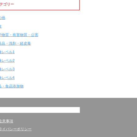
テゴリー
の他
故
学物質・有害物質・公害
粧品・洗剤・経皮毒
険レベル1
険レベル2
険レベル3
険レベル4
品・食品添加物
注意事項
ライバシーポリシー