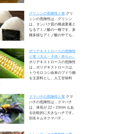
グリシンの危険性と害
グリ
シンの危険性は... グリシン
は、タンパク質の構成要素と
なるアミノ酸の一種です。多
種多様なアミノ酸の中でも...
ポリデキストロースの危険性
と害（大人・子供・赤ちゃ...
ポリデキストロースの危険性
は... ポリデキストロースは、
トウモロコシ由来のブドウ糖
を主原料とし、人工甘味料
.
クマバチの危険性と害
クマ
バチの危険性は... クマバチ
は、体長が 22～23mm もあ
る比較的に大きなハチです。
別名キムネクマバチ...