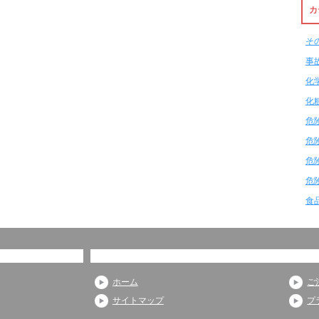
カ
そ
事
化
化
危
危
危
危
食
ホーム
ご
サイトマップ
プ