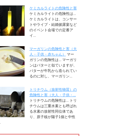
ケミカルライトの危険性と害
ケミカルライトの危険性は...
ケミカルライトは、コンサー
トやライブ・結婚披露宴など
のイベント会場での定番ア
イ...
マーガリンの危険性と害（大
人・子供・赤ちゃん）
マー
ガリンの危険性は... マーガリ
ンはバターと似ていますが、
バターが牛乳から造られてい
るのに対し、マーガリン...
トリチウム（放射性物質）の
危険性と害（大人・子供・...
トリチウムの危険性は... トリ
チウムは三重水素とも呼ばれ
る水素の放射性同位体であ
り、原子核が陽子1個と中性
.