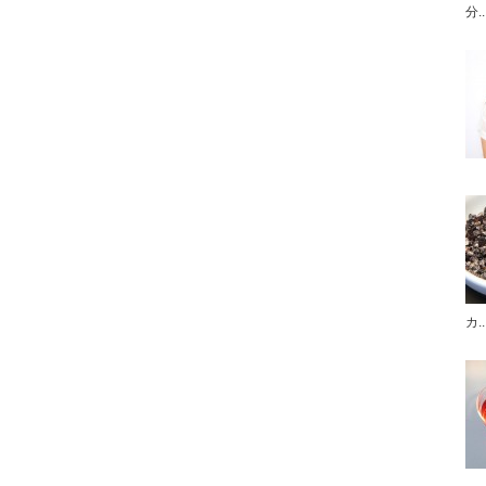
分..
カ..