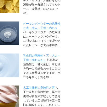
キストリンは、片栗粉などの
澱粉が加水分解されてマルト
ース（麦芽糖）になるまで
の...
ベーキングパウダーの危険性
と害（大人・子供・赤ちゃ...
ベーキングパウダーの危険性
は... ベーキングパウダーは、
19世紀末にドイツで商品化さ
れたレガシーな食品添加物...
乳化剤の危険性と害（大人・
子供・赤ちゃん）
乳化剤の
危険性は... 乳化剤は、水と油
を均一に混ぜ合わせることの
できる食品添加物ですが、泡
立ちを良くし泡を壊...
人工甘味料の危険性と害
人
工甘味料の危険性は... 厚生労
働省が食品添加物として認可
している人工甘味料を五十音
順に紹介します。これらの...