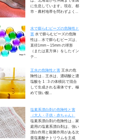
は、北海道から沖縄まで全国
に生息しています。現在、都
市・農村地帯を問わずよく...
水で膨らむビーズの危険性と
害
水で膨らむビーズの危険
性は... 水で膨らむビーズは、
直径1mm～15mm の球形
（または直方体）をしたイン
テ...
王水の危険性と害
王水の危
険性は... 王水は、濃硝酸と濃
塩酸を 1 : 3 の体積比で混合
して生成される液体です。極
めて強い酸...
塩素系漂白剤の危険性と害
（大人・子供・赤ちゃん）
塩素系漂白剤の危険性は... 家
庭用の塩素系漂白剤は、強い
漂白作用と殺菌作用がある次
亜塩素酸ナトリウムを主成