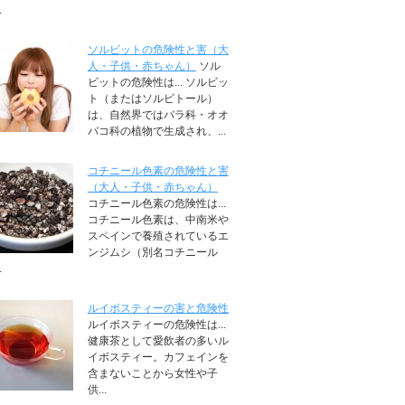
.
ソルビットの危険性と害（大
人・子供・赤ちゃん）
ソル
ビットの危険性は... ソルビッ
ト（またはソルビトール）
は、自然界ではバラ科・オオ
バコ科の植物で生成され、...
コチニール色素の危険性と害
（大人・子供・赤ちゃん）
コチニール色素の危険性は...
コチニール色素は、中南米や
スペインで養殖されているエ
ンジムシ（別名コチニール
.
ルイボスティーの害と危険性
ルイボスティーの危険性は...
健康茶として愛飲者の多いル
イボスティー。カフェインを
含まないことから女性や子
供...