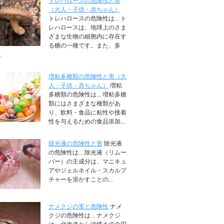
トレハロースの危険性と害
（大人・子供・赤ちゃん）
トレハロースの危険性は... ト
レハロースは、地球上のさま
ざまな生物の細胞内に存在す
る糖の一種です。また、多
.
増粘多糖類の危険性と害（大
人・子供・赤ちゃん）
増粘
多糖類の危険性は... 増粘多糖
類にはさまざまな種類があ
り、飲料・食品に粘性や接着
性を与えるための食品添加...
除光液の危険性と害
除光液
の危険性は... 除光液（リムー
バー）の主成分は、マニキュ
アやジェルネイル・スカルプ
チャーを溶かすことの...
ナメクジの害と危険性
ナメ
クジの危険性は... ナメクジ