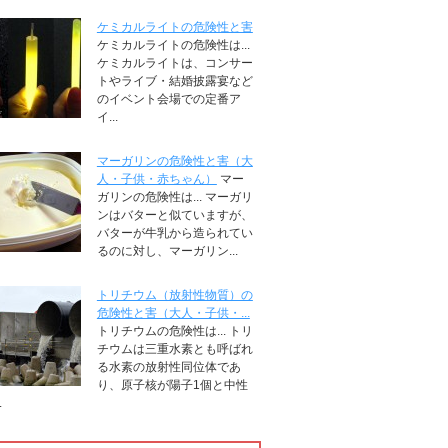
ケミカルライトの危険性と害
ケミカルライトの危険性は...
ケミカルライトは、コンサー
トやライブ・結婚披露宴など
のイベント会場での定番ア
イ...
マーガリンの危険性と害（大
人・子供・赤ちゃん）
マー
ガリンの危険性は... マーガリ
ンはバターと似ていますが、
バターが牛乳から造られてい
るのに対し、マーガリン...
トリチウム（放射性物質）の
危険性と害（大人・子供・...
トリチウムの危険性は... トリ
チウムは三重水素とも呼ばれ
る水素の放射性同位体であ
り、原子核が陽子1個と中性
.