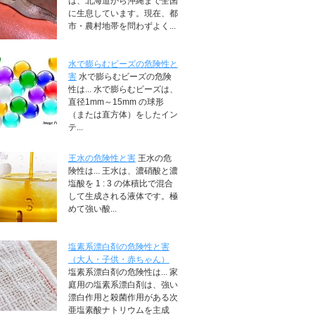
は、北海道から沖縄まで全国
に生息しています。現在、都
市・農村地帯を問わずよく...
水で膨らむビーズの危険性と
害
水で膨らむビーズの危険
性は... 水で膨らむビーズは、
直径1mm～15mm の球形
（または直方体）をしたイン
テ...
王水の危険性と害
王水の危
険性は... 王水は、濃硝酸と濃
塩酸を 1 : 3 の体積比で混合
して生成される液体です。極
めて強い酸...
塩素系漂白剤の危険性と害
（大人・子供・赤ちゃん）
塩素系漂白剤の危険性は... 家
庭用の塩素系漂白剤は、強い
漂白作用と殺菌作用がある次
亜塩素酸ナトリウムを主成