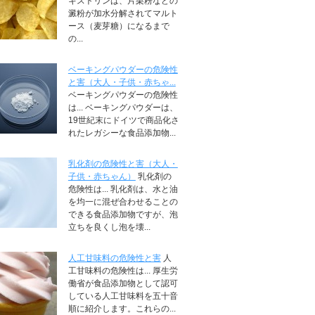
キストリンは、片栗粉などの
澱粉が加水分解されてマルト
ース（麦芽糖）になるまで
の...
ベーキングパウダーの危険性
と害（大人・子供・赤ちゃ...
ベーキングパウダーの危険性
は... ベーキングパウダーは、
19世紀末にドイツで商品化さ
れたレガシーな食品添加物...
乳化剤の危険性と害（大人・
子供・赤ちゃん）
乳化剤の
危険性は... 乳化剤は、水と油
を均一に混ぜ合わせることの
できる食品添加物ですが、泡
立ちを良くし泡を壊...
人工甘味料の危険性と害
人
工甘味料の危険性は... 厚生労
働省が食品添加物として認可
している人工甘味料を五十音
順に紹介します。これらの...