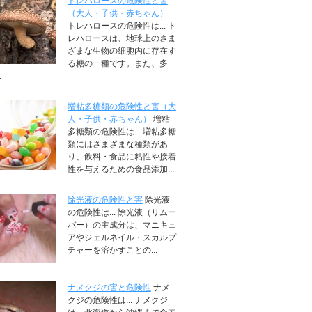
トレハロースの危険性と害
（大人・子供・赤ちゃん）
トレハロースの危険性は... ト
レハロースは、地球上のさま
ざまな生物の細胞内に存在す
る糖の一種です。また、多
.
増粘多糖類の危険性と害（大
人・子供・赤ちゃん）
増粘
多糖類の危険性は... 増粘多糖
類にはさまざまな種類があ
り、飲料・食品に粘性や接着
性を与えるための食品添加...
除光液の危険性と害
除光液
の危険性は... 除光液（リムー
バー）の主成分は、マニキュ
アやジェルネイル・スカルプ
チャーを溶かすことの...
ナメクジの害と危険性
ナメ
クジの危険性は... ナメクジ