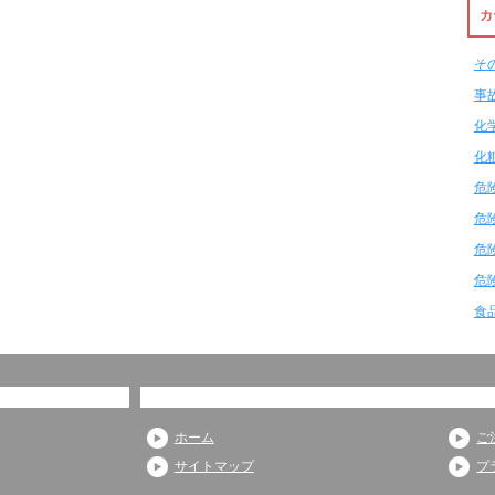
カ
そ
事
化
化
危
危
危
危
食
ホーム
ご
サイトマップ
プ