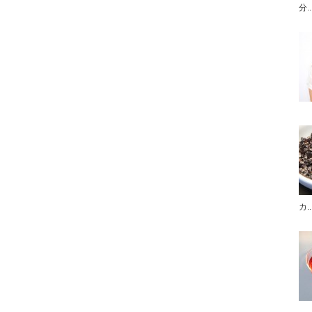
分..
カ..