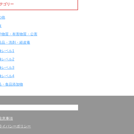
テゴリー
の他
故
学物質・有害物質・公害
粧品・洗剤・経皮毒
険レベル1
険レベル2
険レベル3
険レベル4
品・食品添加物
注意事項
ライバシーポリシー