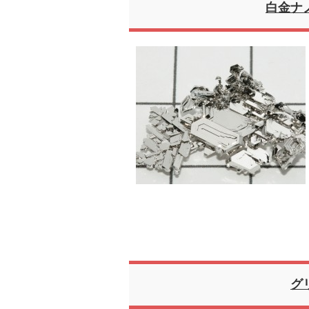
白金ナ
グ