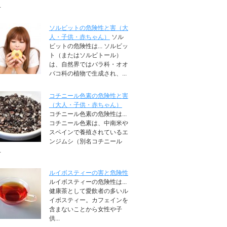
.
ソルビットの危険性と害（大
人・子供・赤ちゃん）
ソル
ビットの危険性は... ソルビッ
ト（またはソルビトール）
は、自然界ではバラ科・オオ
バコ科の植物で生成され、...
コチニール色素の危険性と害
（大人・子供・赤ちゃん）
コチニール色素の危険性は...
コチニール色素は、中南米や
スペインで養殖されているエ
ンジムシ（別名コチニール
.
ルイボスティーの害と危険性
ルイボスティーの危険性は...
健康茶として愛飲者の多いル
イボスティー。カフェインを
含まないことから女性や子
供...