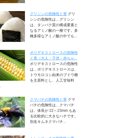
グリシンの危険性と害
グリ
シンの危険性は... グリシン
は、タンパク質の構成要素と
なるアミノ酸の一種です。多
種多様なアミノ酸の中でも...
ポリデキストロースの危険性
と害（大人・子供・赤ちゃ...
ポリデキストロースの危険性
は... ポリデキストロースは、
トウモロコシ由来のブドウ糖
を主原料とし、人工甘味料
.
クマバチの危険性と害
クマ
バチの危険性は... クマバチ
は、体長が 22～23mm もあ
る比較的に大きなハチです。
別名キムネクマバチ...