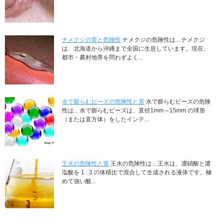
ナメクジの害と危険性
ナメクジの危険性は... ナメクジ
は、北海道から沖縄まで全国に生息しています。現在、
都市・農村地帯を問わずよく...
水で膨らむビーズの危険性と害
水で膨らむビーズの危険
性は... 水で膨らむビーズは、直径1mm～15mm の球形
（または直方体）をしたインテ...
王水の危険性と害
王水の危険性は... 王水は、濃硝酸と濃
塩酸を 1 : 3 の体積比で混合して生成される液体です。極
めて強い酸...