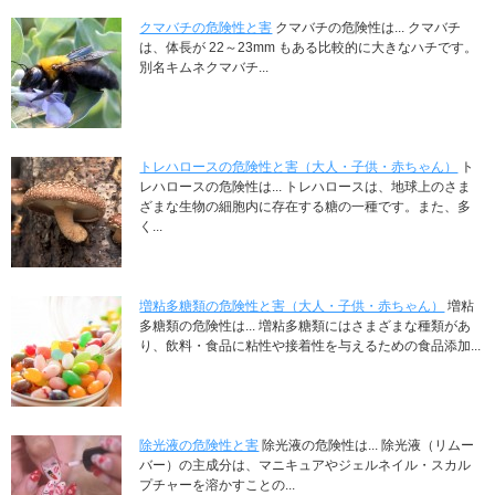
クマバチの危険性と害
クマバチの危険性は... クマバチ
は、体長が 22～23mm もある比較的に大きなハチです。
別名キムネクマバチ...
トレハロースの危険性と害（大人・子供・赤ちゃん）
ト
レハロースの危険性は... トレハロースは、地球上のさま
ざまな生物の細胞内に存在する糖の一種です。また、多
く...
増粘多糖類の危険性と害（大人・子供・赤ちゃん）
増粘
多糖類の危険性は... 増粘多糖類にはさまざまな種類があ
り、飲料・食品に粘性や接着性を与えるための食品添加...
除光液の危険性と害
除光液の危険性は... 除光液（リムー
バー）の主成分は、マニキュアやジェルネイル・スカル
プチャーを溶かすことの...