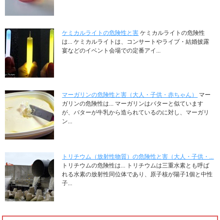
ケミカルライトの危険性と害
ケミカルライトの危険性
は... ケミカルライトは、コンサートやライブ・結婚披露
宴などのイベント会場での定番アイ...
マーガリンの危険性と害（大人・子供・赤ちゃん）
マー
ガリンの危険性は... マーガリンはバターと似ています
が、バターが牛乳から造られているのに対し、マーガリ
ン...
トリチウム（放射性物質）の危険性と害（大人・子供・...
トリチウムの危険性は... トリチウムは三重水素とも呼ば
れる水素の放射性同位体であり、原子核が陽子1個と中性
子...