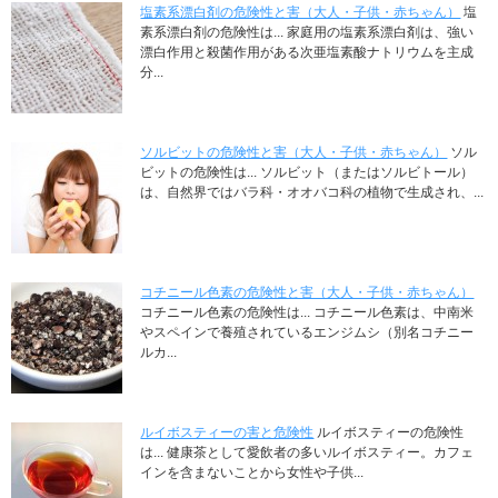
塩素系漂白剤の危険性と害（大人・子供・赤ちゃん）
塩
素系漂白剤の危険性は... 家庭用の塩素系漂白剤は、強い
漂白作用と殺菌作用がある次亜塩素酸ナトリウムを主成
分...
ソルビットの危険性と害（大人・子供・赤ちゃん）
ソル
ビットの危険性は... ソルビット（またはソルビトール）
は、自然界ではバラ科・オオバコ科の植物で生成され、...
コチニール色素の危険性と害（大人・子供・赤ちゃん）
コチニール色素の危険性は... コチニール色素は、中南米
やスペインで養殖されているエンジムシ（別名コチニー
ルカ...
ルイボスティーの害と危険性
ルイボスティーの危険性
は... 健康茶として愛飲者の多いルイボスティー。カフェ
インを含まないことから女性や子供...