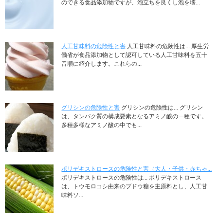
のできる食品添加物ですが、泡立ちを良くし泡を壊...
人工甘味料の危険性と害
人工甘味料の危険性は... 厚生労
働省が食品添加物として認可している人工甘味料を五十
音順に紹介します。これらの...
グリシンの危険性と害
グリシンの危険性は... グリシン
は、タンパク質の構成要素となるアミノ酸の一種です。
多種多様なアミノ酸の中でも...
ポリデキストロースの危険性と害（大人・子供・赤ちゃ...
ポリデキストロースの危険性は... ポリデキストロース
は、トウモロコシ由来のブドウ糖を主原料とし、人工甘
味料ソ...