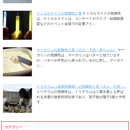
ケミカルライトの危険性と害
ケミカルライトの危険性
は... ケミカルライトは、コンサートやライブ・結婚披露
宴などのイベント会場での定番アイ...
マーガリンの危険性と害（大人・子供・赤ちゃん）
マー
ガリンの危険性は... マーガリンはバターと似ています
が、バターが牛乳から造られているのに対し、マーガリ
ン...
トリチウム（放射性物質）の危険性と害（大人・子供・...
トリチウムの危険性は... トリチウムは三重水素とも呼ば
れる水素の放射性同位体であり、原子核が陽子1個と中性
子...
カテゴリー