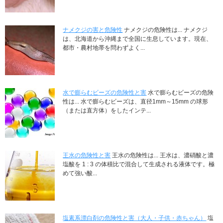
ナメクジの害と危険性
ナメクジの危険性は... ナメクジ
は、北海道から沖縄まで全国に生息しています。現在、
都市・農村地帯を問わずよく...
水で膨らむビーズの危険性と害
水で膨らむビーズの危険
性は... 水で膨らむビーズは、直径1mm～15mm の球形
（または直方体）をしたインテ...
王水の危険性と害
王水の危険性は... 王水は、濃硝酸と濃
塩酸を 1 : 3 の体積比で混合して生成される液体です。極
めて強い酸...
塩素系漂白剤の危険性と害（大人・子供・赤ちゃん）
塩