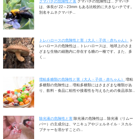
クマバチの危険性と害
クマバチの危険性は... クマバチ
は、体長が 22～23mm もある比較的に大きなハチです。
別名キムネクマバチ...
トレハロースの危険性と害（大人・子供・赤ちゃん）
ト
レハロースの危険性は... トレハロースは、地球上のさま
ざまな生物の細胞内に存在する糖の一種です。また、多
く...
増粘多糖類の危険性と害（大人・子供・赤ちゃん）
増粘
多糖類の危険性は... 増粘多糖類にはさまざまな種類があ
り、飲料・食品に粘性や接着性を与えるための食品添加...
除光液の危険性と害
除光液の危険性は... 除光液（リムー
バー）の主成分は、マニキュアやジェルネイル・スカル
プチャーを溶かすことの...