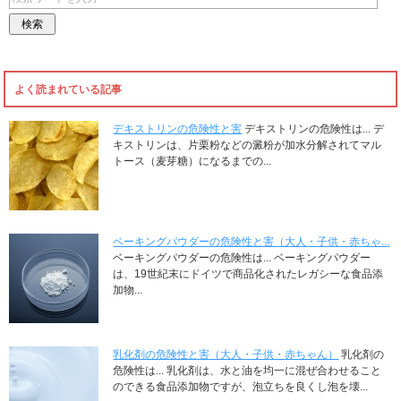
よく読まれている記事
デキストリンの危険性と害
デキストリンの危険性は... デ
キストリンは、片栗粉などの澱粉が加水分解されてマル
トース（麦芽糖）になるまでの...
ベーキングパウダーの危険性と害（大人・子供・赤ちゃ...
ベーキングパウダーの危険性は... ベーキングパウダー
は、19世紀末にドイツで商品化されたレガシーな食品添
加物...
乳化剤の危険性と害（大人・子供・赤ちゃん）
乳化剤の
危険性は... 乳化剤は、水と油を均一に混ぜ合わせること
のできる食品添加物ですが、泡立ちを良くし泡を壊...