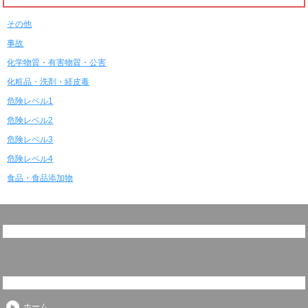
その他
事故
化学物質・有害物質・公害
化粧品・洗剤・経皮毒
危険レベル1
危険レベル2
危険レベル3
危険レベル4
食品・食品添加物
ホーム