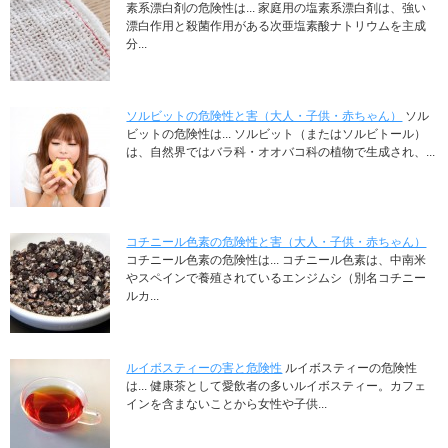
素系漂白剤の危険性は... 家庭用の塩素系漂白剤は、強い
漂白作用と殺菌作用がある次亜塩素酸ナトリウムを主成
分...
ソルビットの危険性と害（大人・子供・赤ちゃん）
ソル
ビットの危険性は... ソルビット（またはソルビトール）
は、自然界ではバラ科・オオバコ科の植物で生成され、...
コチニール色素の危険性と害（大人・子供・赤ちゃん）
コチニール色素の危険性は... コチニール色素は、中南米
やスペインで養殖されているエンジムシ（別名コチニー
ルカ...
ルイボスティーの害と危険性
ルイボスティーの危険性
は... 健康茶として愛飲者の多いルイボスティー。カフェ
インを含まないことから女性や子供...