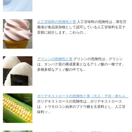
人工甘味料の危険性と害
人工甘味料の危険性は... 厚生労
働省が食品添加物として認可している人工甘味料を五十
音順に紹介します。これらの...
グリシンの危険性と害
グリシンの危険性は... グリシン
は、タンパク質の構成要素となるアミノ酸の一種です。
多種多様なアミノ酸の中でも...
ポリデキストロースの危険性と害（大人・子供・赤ちゃ...
ポリデキストロースの危険性は... ポリデキストロース
は、トウモロコシ由来のブドウ糖を主原料とし、人工甘
味料ソ...