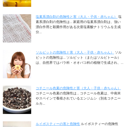
塩素系漂白剤の危険性と害（大人・子供・赤ちゃん）
塩
素系漂白剤の危険性は... 家庭用の塩素系漂白剤は、強い
漂白作用と殺菌作用がある次亜塩素酸ナトリウムを主成
分...
ソルビットの危険性と害（大人・子供・赤ちゃん）
ソル
ビットの危険性は... ソルビット（またはソルビトール）
は、自然界ではバラ科・オオバコ科の植物で生成され、...
コチニール色素の危険性と害（大人・子供・赤ちゃん）
コチニール色素の危険性は... コチニール色素は、中南米
やスペインで養殖されているエンジムシ（別名コチニー
ルカ...
ルイボスティーの害と危険性
ルイボスティーの危険性