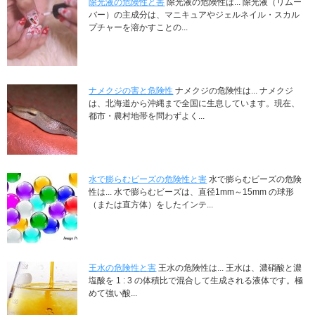
除光液の危険性と害
除光液の危険性は... 除光液（リムー
バー）の主成分は、マニキュアやジェルネイル・スカル
プチャーを溶かすことの...
ナメクジの害と危険性
ナメクジの危険性は... ナメクジ
は、北海道から沖縄まで全国に生息しています。現在、
都市・農村地帯を問わずよく...
水で膨らむビーズの危険性と害
水で膨らむビーズの危険
性は... 水で膨らむビーズは、直径1mm～15mm の球形
（または直方体）をしたインテ...
王水の危険性と害
王水の危険性は... 王水は、濃硝酸と濃
塩酸を 1 : 3 の体積比で混合して生成される液体です。極
めて強い酸...