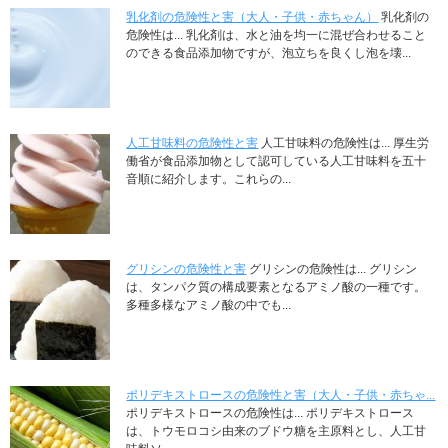
乳化剤の危険性と害（大人・子供・赤ちゃん）
乳化剤の
危険性は... 乳化剤は、水と油を均一に混ぜ合わせること
のできる食品添加物ですが、泡立ちを良くし泡を壊...
人工甘味料の危険性と害
人工甘味料の危険性は... 厚生労
働省が食品添加物として認可している人工甘味料を五十
音順に紹介します。これらの...
グリシンの危険性と害
グリシンの危険性は... グリシン
は、タンパク質の構成要素となるアミノ酸の一種です。
多種多様なアミノ酸の中でも...
ポリデキストロースの危険性と害（大人・子供・赤ちゃ...
ポリデキストロースの危険性は... ポリデキストロース
は、トウモロコシ由来のブドウ糖を主原料とし、人工甘