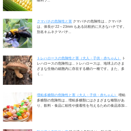
味料ソ...
クマバチの危険性と害
クマバチの危険性は... クマバチ
は、体長が 22～23mm もある比較的に大きなハチです。
別名キムネクマバチ...
トレハロースの危険性と害（大人・子供・赤ちゃん）
ト
レハロースの危険性は... トレハロースは、地球上のさま
ざまな生物の細胞内に存在する糖の一種です。また、多
く...
増粘多糖類の危険性と害（大人・子供・赤ちゃん）
増粘
多糖類の危険性は... 増粘多糖類にはさまざまな種類があ
り、飲料・食品に粘性や接着性を与えるための食品添加...