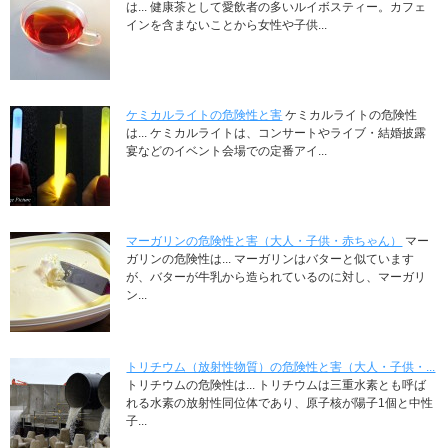
は... 健康茶として愛飲者の多いルイボスティー。カフェ
インを含まないことから女性や子供...
ケミカルライトの危険性と害
ケミカルライトの危険性
は... ケミカルライトは、コンサートやライブ・結婚披露
宴などのイベント会場での定番アイ...
マーガリンの危険性と害（大人・子供・赤ちゃん）
マー
ガリンの危険性は... マーガリンはバターと似ています
が、バターが牛乳から造られているのに対し、マーガリ
ン...
トリチウム（放射性物質）の危険性と害（大人・子供・...
トリチウムの危険性は... トリチウムは三重水素とも呼ば
れる水素の放射性同位体であり、原子核が陽子1個と中性
子...