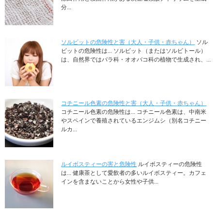
分...
ソルビットの危険性と害（大人・子供・赤ちゃん）
ソル
ビットの危険性は... ソルビット（またはソルビトール）
は、自然界ではバラ科・オオバコ科の植物で生成され、...
コチニール色素の危険性と害（大人・子供・赤ちゃん）
コチニール色素の危険性は... コチニール色素は、中南米
やスペインで養殖されているエンジムシ（別名コチニー
ルカ...
ルイボスティーの害と危険性
ルイボスティーの危険性
は... 健康茶として愛飲者の多いルイボスティー。カフェ
インを含まないことから女性や子供...