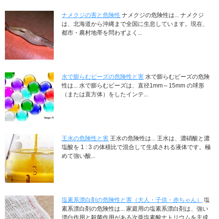
ナメクジの害と危険性
ナメクジの危険性は... ナメクジ
は、北海道から沖縄まで全国に生息しています。現在、
都市・農村地帯を問わずよく...
水で膨らむビーズの危険性と害
水で膨らむビーズの危険
性は... 水で膨らむビーズは、直径1mm～15mm の球形
（または直方体）をしたインテ...
王水の危険性と害
王水の危険性は... 王水は、濃硝酸と濃
塩酸を 1 : 3 の体積比で混合して生成される液体です。極
めて強い酸...
塩素系漂白剤の危険性と害（大人・子供・赤ちゃん）
塩
素系漂白剤の危険性は... 家庭用の塩素系漂白剤は、強い
漂白作用と殺菌作用がある次亜塩素酸ナトリウムを主成