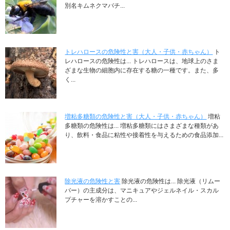
別名キムネクマバチ...
トレハロースの危険性と害（大人・子供・赤ちゃん）
ト
レハロースの危険性は... トレハロースは、地球上のさま
ざまな生物の細胞内に存在する糖の一種です。また、多
く...
増粘多糖類の危険性と害（大人・子供・赤ちゃん）
増粘
多糖類の危険性は... 増粘多糖類にはさまざまな種類があ
り、飲料・食品に粘性や接着性を与えるための食品添加...
除光液の危険性と害
除光液の危険性は... 除光液（リムー
バー）の主成分は、マニキュアやジェルネイル・スカル
プチャーを溶かすことの...