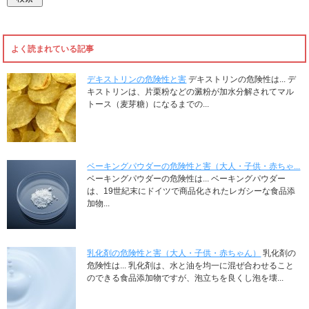
よく読まれている記事
デキストリンの危険性と害
デキストリンの危険性は... デ
キストリンは、片栗粉などの澱粉が加水分解されてマル
トース（麦芽糖）になるまでの...
ベーキングパウダーの危険性と害（大人・子供・赤ちゃ...
ベーキングパウダーの危険性は... ベーキングパウダー
は、19世紀末にドイツで商品化されたレガシーな食品添
加物...
乳化剤の危険性と害（大人・子供・赤ちゃん）
乳化剤の
危険性は... 乳化剤は、水と油を均一に混ぜ合わせること
のできる食品添加物ですが、泡立ちを良くし泡を壊...