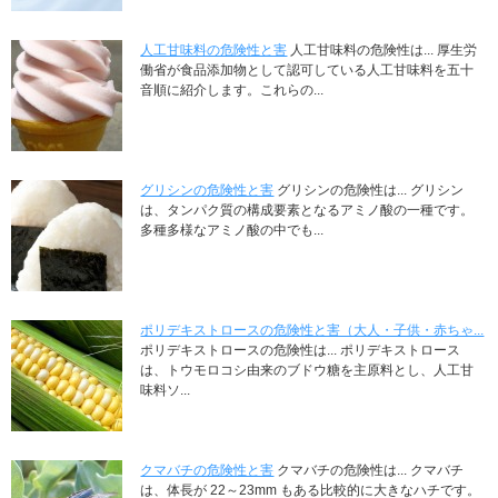
人工甘味料の危険性と害
人工甘味料の危険性は... 厚生労
働省が食品添加物として認可している人工甘味料を五十
音順に紹介します。これらの...
グリシンの危険性と害
グリシンの危険性は... グリシン
は、タンパク質の構成要素となるアミノ酸の一種です。
多種多様なアミノ酸の中でも...
ポリデキストロースの危険性と害（大人・子供・赤ちゃ...
ポリデキストロースの危険性は... ポリデキストロース
は、トウモロコシ由来のブドウ糖を主原料とし、人工甘
味料ソ...
クマバチの危険性と害
クマバチの危険性は... クマバチ
は、体長が 22～23mm もある比較的に大きなハチです。