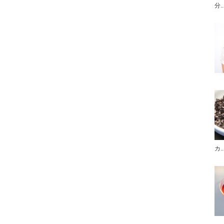
分..
カ..