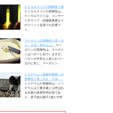
ケミカルライトの危険性と害
ケミカルライトの危険性は...
ケミカルライトは、コンサー
トやライブ・結婚披露宴など
のイベント会場での定番ア
イ...
マーガリンの危険性と害（大
人・子供・赤ちゃん）
マー
ガリンの危険性は... マーガリ
ンはバターと似ていますが、
バターが牛乳から造られてい
るのに対し、マーガリン...
トリチウム（放射性物質）の
危険性と害（大人・子供・...
トリチウムの危険性は... トリ
チウムは三重水素とも呼ばれ
る水素の放射性同位体であ
り、原子核が陽子1個と中性
.