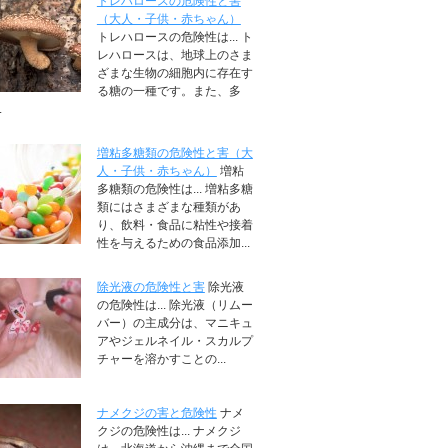
トレハロースの危険性と害
（大人・子供・赤ちゃん）
トレハロースの危険性は... ト
レハロースは、地球上のさま
ざまな生物の細胞内に存在す
る糖の一種です。また、多
.
増粘多糖類の危険性と害（大
人・子供・赤ちゃん）
増粘
多糖類の危険性は... 増粘多糖
類にはさまざまな種類があ
り、飲料・食品に粘性や接着
性を与えるための食品添加...
除光液の危険性と害
除光液
の危険性は... 除光液（リムー
バー）の主成分は、マニキュ
アやジェルネイル・スカルプ
チャーを溶かすことの...
ナメクジの害と危険性
ナメ
クジの危険性は... ナメクジ