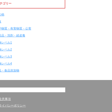
テゴリー
の他
故
学物質・有害物質・公害
粧品・洗剤・経皮毒
険レベル1
険レベル2
険レベル3
険レベル4
品・食品添加物
注意事項
ライバシーポリシー