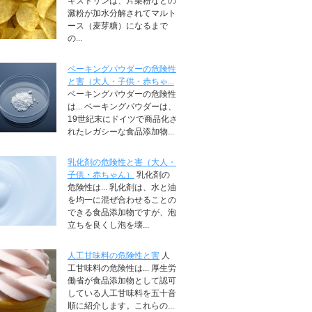
キストリンは、片栗粉などの
澱粉が加水分解されてマルト
ース（麦芽糖）になるまで
の...
ベーキングパウダーの危険性
と害（大人・子供・赤ちゃ...
ベーキングパウダーの危険性
は... ベーキングパウダーは、
19世紀末にドイツで商品化さ
れたレガシーな食品添加物...
乳化剤の危険性と害（大人・
子供・赤ちゃん）
乳化剤の
危険性は... 乳化剤は、水と油
を均一に混ぜ合わせることの
できる食品添加物ですが、泡
立ちを良くし泡を壊...
人工甘味料の危険性と害
人
工甘味料の危険性は... 厚生労
働省が食品添加物として認可
している人工甘味料を五十音
順に紹介します。これらの...