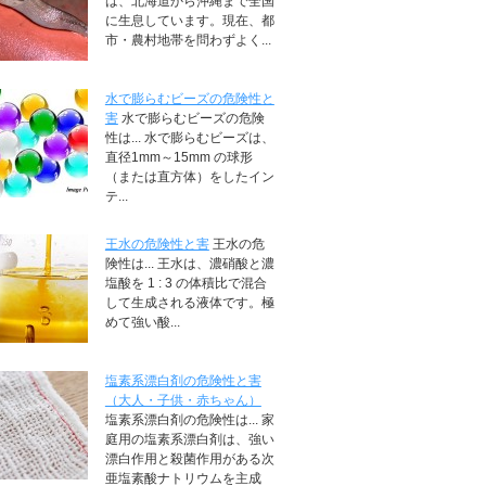
は、北海道から沖縄まで全国
に生息しています。現在、都
市・農村地帯を問わずよく...
水で膨らむビーズの危険性と
害
水で膨らむビーズの危険
性は... 水で膨らむビーズは、
直径1mm～15mm の球形
（または直方体）をしたイン
テ...
王水の危険性と害
王水の危
険性は... 王水は、濃硝酸と濃
塩酸を 1 : 3 の体積比で混合
して生成される液体です。極
めて強い酸...
塩素系漂白剤の危険性と害
（大人・子供・赤ちゃん）
塩素系漂白剤の危険性は... 家
庭用の塩素系漂白剤は、強い
漂白作用と殺菌作用がある次
亜塩素酸ナトリウムを主成