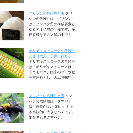
グリシンの危険性と害
グリ
シンの危険性は... グリシン
は、タンパク質の構成要素と
なるアミノ酸の一種です。多
種多様なアミノ酸の中でも...
ポリデキストロースの危険性
と害（大人・子供・赤ちゃ...
ポリデキストロースの危険性
は... ポリデキストロースは、
トウモロコシ由来のブドウ糖
を主原料とし、人工甘味料
.
クマバチの危険性と害
クマ
バチの危険性は... クマバチ
は、体長が 22～23mm もあ
る比較的に大きなハチです。
別名キムネクマバチ...