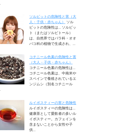
.
ソルビットの危険性と害（大
人・子供・赤ちゃん）
ソル
ビットの危険性は... ソルビッ
ト（またはソルビトール）
は、自然界ではバラ科・オオ
バコ科の植物で生成され、...
コチニール色素の危険性と害
（大人・子供・赤ちゃん）
コチニール色素の危険性は...
コチニール色素は、中南米や
スペインで養殖されているエ
ンジムシ（別名コチニール
.
ルイボスティーの害と危険性
ルイボスティーの危険性は...
健康茶として愛飲者の多いル
イボスティー。カフェインを
含まないことから女性や子
供...