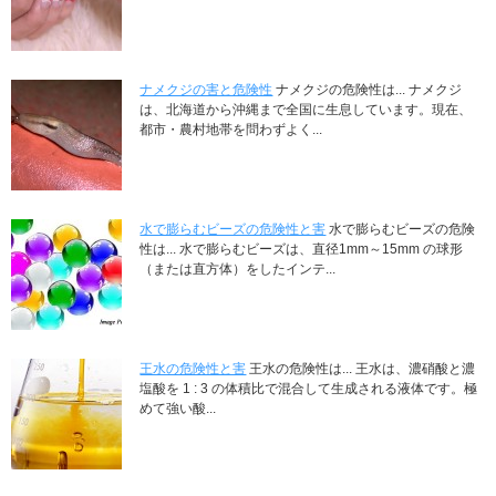
ナメクジの害と危険性
ナメクジの危険性は... ナメクジ
は、北海道から沖縄まで全国に生息しています。現在、
都市・農村地帯を問わずよく...
水で膨らむビーズの危険性と害
水で膨らむビーズの危険
性は... 水で膨らむビーズは、直径1mm～15mm の球形
（または直方体）をしたインテ...
王水の危険性と害
王水の危険性は... 王水は、濃硝酸と濃
塩酸を 1 : 3 の体積比で混合して生成される液体です。極
めて強い酸...