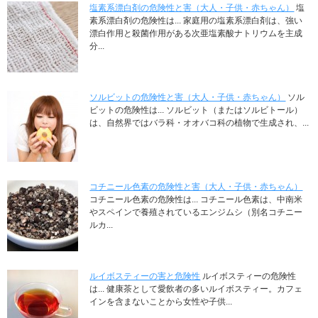
塩素系漂白剤の危険性と害（大人・子供・赤ちゃん）
塩
素系漂白剤の危険性は... 家庭用の塩素系漂白剤は、強い
漂白作用と殺菌作用がある次亜塩素酸ナトリウムを主成
分...
ソルビットの危険性と害（大人・子供・赤ちゃん）
ソル
ビットの危険性は... ソルビット（またはソルビトール）
は、自然界ではバラ科・オオバコ科の植物で生成され、...
コチニール色素の危険性と害（大人・子供・赤ちゃん）
コチニール色素の危険性は... コチニール色素は、中南米
やスペインで養殖されているエンジムシ（別名コチニー
ルカ...
ルイボスティーの害と危険性
ルイボスティーの危険性
は... 健康茶として愛飲者の多いルイボスティー。カフェ
インを含まないことから女性や子供...