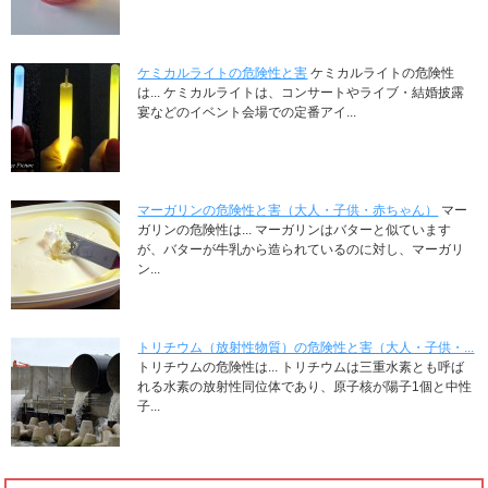
ケミカルライトの危険性と害
ケミカルライトの危険性
は... ケミカルライトは、コンサートやライブ・結婚披露
宴などのイベント会場での定番アイ...
マーガリンの危険性と害（大人・子供・赤ちゃん）
マー
ガリンの危険性は... マーガリンはバターと似ています
が、バターが牛乳から造られているのに対し、マーガリ
ン...
トリチウム（放射性物質）の危険性と害（大人・子供・...
トリチウムの危険性は... トリチウムは三重水素とも呼ば
れる水素の放射性同位体であり、原子核が陽子1個と中性
子...