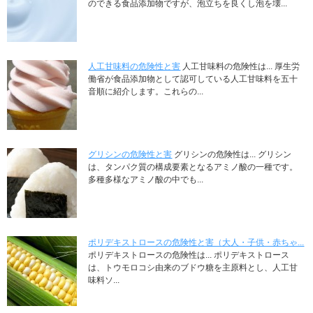
のできる食品添加物ですが、泡立ちを良くし泡を壊...
人工甘味料の危険性と害
人工甘味料の危険性は... 厚生労
働省が食品添加物として認可している人工甘味料を五十
音順に紹介します。これらの...
グリシンの危険性と害
グリシンの危険性は... グリシン
は、タンパク質の構成要素となるアミノ酸の一種です。
多種多様なアミノ酸の中でも...
ポリデキストロースの危険性と害（大人・子供・赤ちゃ...
ポリデキストロースの危険性は... ポリデキストロース
は、トウモロコシ由来のブドウ糖を主原料とし、人工甘
味料ソ...