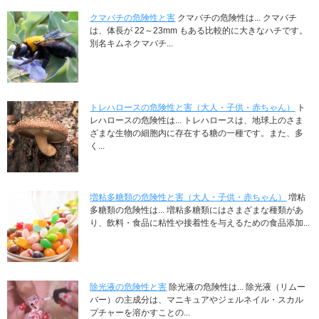
クマバチの危険性と害
クマバチの危険性は... クマバチ
は、体長が 22～23mm もある比較的に大きなハチです。
別名キムネクマバチ...
トレハロースの危険性と害（大人・子供・赤ちゃん）
ト
レハロースの危険性は... トレハロースは、地球上のさま
ざまな生物の細胞内に存在する糖の一種です。また、多
く...
増粘多糖類の危険性と害（大人・子供・赤ちゃん）
増粘
多糖類の危険性は... 増粘多糖類にはさまざまな種類があ
り、飲料・食品に粘性や接着性を与えるための食品添加...
除光液の危険性と害
除光液の危険性は... 除光液（リムー
バー）の主成分は、マニキュアやジェルネイル・スカル
プチャーを溶かすことの...