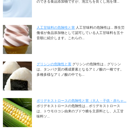
のできる食品添加物ですが、泡立ちを良くし泡を壊...
人工甘味料の危険性と害
人工甘味料の危険性は... 厚生労
働省が食品添加物として認可している人工甘味料を五十
音順に紹介します。これらの...
グリシンの危険性と害
グリシンの危険性は... グリシン
は、タンパク質の構成要素となるアミノ酸の一種です。
多種多様なアミノ酸の中でも...
ポリデキストロースの危険性と害（大人・子供・赤ちゃ...
ポリデキストロースの危険性は... ポリデキストロース
は、トウモロコシ由来のブドウ糖を主原料とし、人工甘
味料ソ...