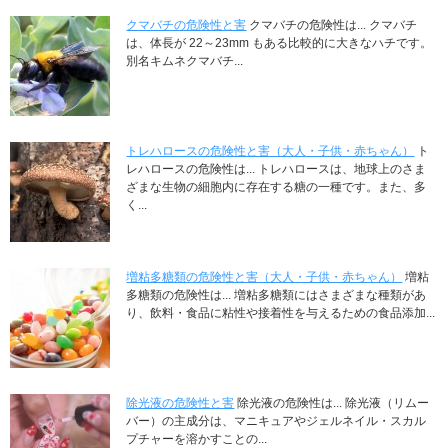
クマバチの危険性と害
クマバチの危険性は... クマバチ
は、体長が 22～23mm もある比較的に大きなハチです。
別名キムネクマバチ...
トレハロースの危険性と害（大人・子供・赤ちゃん）
ト
レハロースの危険性は... トレハロースは、地球上のさま
ざまな生物の細胞内に存在する糖の一種です。また、多
く...
増粘多糖類の危険性と害（大人・子供・赤ちゃん）
増粘
多糖類の危険性は... 増粘多糖類にはさまざまな種類があ
り、飲料・食品に粘性や接着性を与えるための食品添加...
除光液の危険性と害
除光液の危険性は... 除光液（リムー
バー）の主成分は、マニキュアやジェルネイル・スカル
プチャーを溶かすことの...