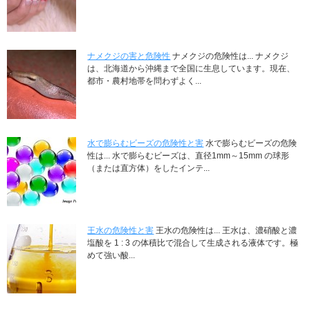
ナメクジの害と危険性
ナメクジの危険性は... ナメクジ
は、北海道から沖縄まで全国に生息しています。現在、
都市・農村地帯を問わずよく...
水で膨らむビーズの危険性と害
水で膨らむビーズの危険
性は... 水で膨らむビーズは、直径1mm～15mm の球形
（または直方体）をしたインテ...
王水の危険性と害
王水の危険性は... 王水は、濃硝酸と濃
塩酸を 1 : 3 の体積比で混合して生成される液体です。極
めて強い酸...