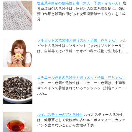
塩素系漂白剤の危険性と害（大人・子供・赤ちゃん）
塩
素系漂白剤の危険性は... 家庭用の塩素系漂白剤は、強い
漂白作用と殺菌作用がある次亜塩素酸ナトリウムを主成
分...
ソルビットの危険性と害（大人・子供・赤ちゃん）
ソル
ビットの危険性は... ソルビット（またはソルビトール）
は、自然界ではバラ科・オオバコ科の植物で生成され、...
コチニール色素の危険性と害（大人・子供・赤ちゃん）
コチニール色素の危険性は... コチニール色素は、中南米
やスペインで養殖されているエンジムシ（別名コチニー
ルカ...
ルイボスティーの害と危険性
ルイボスティーの危険性
は... 健康茶として愛飲者の多いルイボスティー。カフェ
インを含まないことから女性や子供...