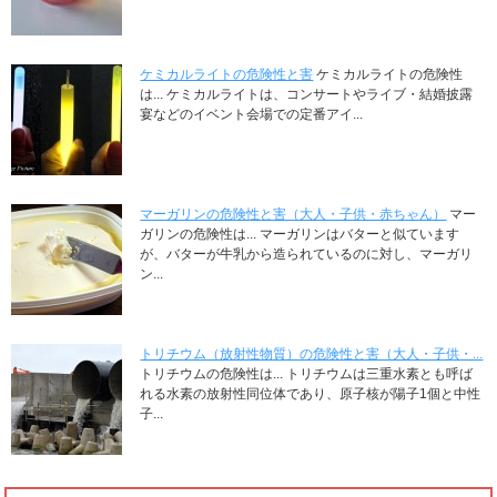
ケミカルライトの危険性と害
ケミカルライトの危険性
は... ケミカルライトは、コンサートやライブ・結婚披露
宴などのイベント会場での定番アイ...
マーガリンの危険性と害（大人・子供・赤ちゃん）
マー
ガリンの危険性は... マーガリンはバターと似ています
が、バターが牛乳から造られているのに対し、マーガリ
ン...
トリチウム（放射性物質）の危険性と害（大人・子供・...
トリチウムの危険性は... トリチウムは三重水素とも呼ば
れる水素の放射性同位体であり、原子核が陽子1個と中性
子...