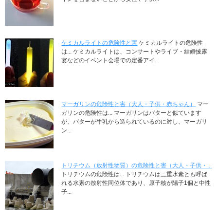
ケミカルライトの危険性と害
ケミカルライトの危険性
は... ケミカルライトは、コンサートやライブ・結婚披露
宴などのイベント会場での定番アイ...
マーガリンの危険性と害（大人・子供・赤ちゃん）
マー
ガリンの危険性は... マーガリンはバターと似ています
が、バターが牛乳から造られているのに対し、マーガリ
ン...
トリチウム（放射性物質）の危険性と害（大人・子供・...
トリチウムの危険性は... トリチウムは三重水素とも呼ば
れる水素の放射性同位体であり、原子核が陽子1個と中性
子...