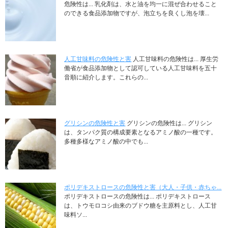
危険性は... 乳化剤は、水と油を均一に混ぜ合わせること
のできる食品添加物ですが、泡立ちを良くし泡を壊...
人工甘味料の危険性と害
人工甘味料の危険性は... 厚生労
働省が食品添加物として認可している人工甘味料を五十
音順に紹介します。これらの...
グリシンの危険性と害
グリシンの危険性は... グリシン
は、タンパク質の構成要素となるアミノ酸の一種です。
多種多様なアミノ酸の中でも...
ポリデキストロースの危険性と害（大人・子供・赤ちゃ...
ポリデキストロースの危険性は... ポリデキストロース
は、トウモロコシ由来のブドウ糖を主原料とし、人工甘
味料ソ...