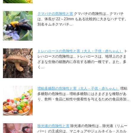
クマバチの危険性と害
クマバチの危険性は... クマバチ
は、体長が 22～23mm もある比較的に大きなハチです。
別名キムネクマバチ...
トレハロースの危険性と害（大人・子供・赤ちゃん）
ト
レハロースの危険性は... トレハロースは、地球上のさま
ざまな生物の細胞内に存在する糖の一種です。また、多
く...
増粘多糖類の危険性と害（大人・子供・赤ちゃん）
増粘
多糖類の危険性は... 増粘多糖類にはさまざまな種類があ
り、飲料・食品に粘性や接着性を与えるための食品添加...
除光液の危険性と害
除光液の危険性は... 除光液（リムー
バー）の主成分は、マニキュアやジェルネイル・スカル