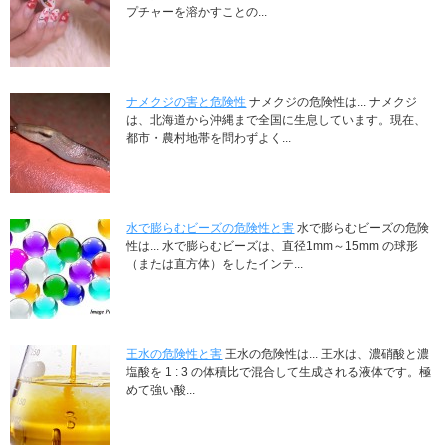
プチャーを溶かすことの...
ナメクジの害と危険性
ナメクジの危険性は... ナメクジ
は、北海道から沖縄まで全国に生息しています。現在、
都市・農村地帯を問わずよく...
水で膨らむビーズの危険性と害
水で膨らむビーズの危険
性は... 水で膨らむビーズは、直径1mm～15mm の球形
（または直方体）をしたインテ...
王水の危険性と害
王水の危険性は... 王水は、濃硝酸と濃
塩酸を 1 : 3 の体積比で混合して生成される液体です。極
めて強い酸...