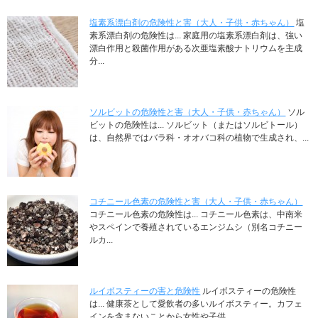
塩素系漂白剤の危険性と害（大人・子供・赤ちゃん）
塩
素系漂白剤の危険性は... 家庭用の塩素系漂白剤は、強い
漂白作用と殺菌作用がある次亜塩素酸ナトリウムを主成
分...
ソルビットの危険性と害（大人・子供・赤ちゃん）
ソル
ビットの危険性は... ソルビット（またはソルビトール）
は、自然界ではバラ科・オオバコ科の植物で生成され、...
コチニール色素の危険性と害（大人・子供・赤ちゃん）
コチニール色素の危険性は... コチニール色素は、中南米
やスペインで養殖されているエンジムシ（別名コチニー
ルカ...
ルイボスティーの害と危険性
ルイボスティーの危険性
は... 健康茶として愛飲者の多いルイボスティー。カフェ
インを含まないことから女性や子供...