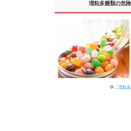
増粘多糖類の危険
「増粘多