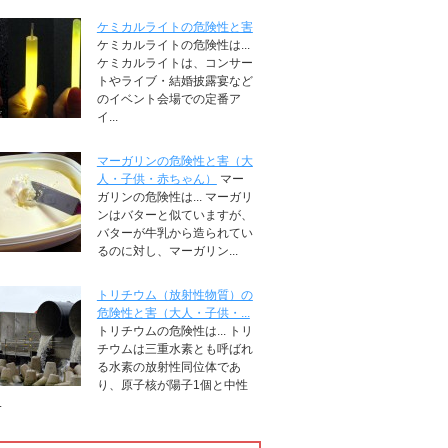
ケミカルライトの危険性と害
ケミカルライトの危険性は...
ケミカルライトは、コンサー
トやライブ・結婚披露宴など
のイベント会場での定番ア
イ...
マーガリンの危険性と害（大
人・子供・赤ちゃん）
マー
ガリンの危険性は... マーガリ
ンはバターと似ていますが、
バターが牛乳から造られてい
るのに対し、マーガリン...
トリチウム（放射性物質）の
危険性と害（大人・子供・...
トリチウムの危険性は... トリ
チウムは三重水素とも呼ばれ
る水素の放射性同位体であ
り、原子核が陽子1個と中性
.