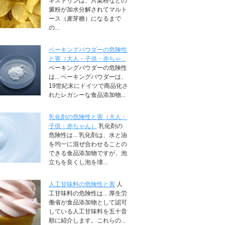
キストリンは、片栗粉などの
澱粉が加水分解されてマルト
ース（麦芽糖）になるまで
の...
ベーキングパウダーの危険性
と害（大人・子供・赤ちゃ...
ベーキングパウダーの危険性
は... ベーキングパウダーは、
19世紀末にドイツで商品化さ
れたレガシーな食品添加物...
乳化剤の危険性と害（大人・
子供・赤ちゃん）
乳化剤の
危険性は... 乳化剤は、水と油
を均一に混ぜ合わせることの
できる食品添加物ですが、泡
立ちを良くし泡を壊...
人工甘味料の危険性と害
人
工甘味料の危険性は... 厚生労
働省が食品添加物として認可
している人工甘味料を五十音
順に紹介します。これらの...