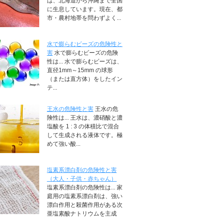
は、北海道から沖縄まで全国
に生息しています。現在、都
市・農村地帯を問わずよく...
水で膨らむビーズの危険性と
害
水で膨らむビーズの危険
性は... 水で膨らむビーズは、
直径1mm～15mm の球形
（または直方体）をしたイン
テ...
王水の危険性と害
王水の危
険性は... 王水は、濃硝酸と濃
塩酸を 1 : 3 の体積比で混合
して生成される液体です。極
めて強い酸...
塩素系漂白剤の危険性と害
（大人・子供・赤ちゃん）
塩素系漂白剤の危険性は... 家
庭用の塩素系漂白剤は、強い
漂白作用と殺菌作用がある次
亜塩素酸ナトリウムを主成