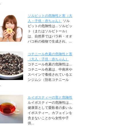
.
ソルビットの危険性と害（大
人・子供・赤ちゃん）
ソル
ビットの危険性は... ソルビッ
ト（またはソルビトール）
は、自然界ではバラ科・オオ
バコ科の植物で生成され、...
コチニール色素の危険性と害
（大人・子供・赤ちゃん）
コチニール色素の危険性は...
コチニール色素は、中南米や
スペインで養殖されているエ
ンジムシ（別名コチニール
.
ルイボスティーの害と危険性
ルイボスティーの危険性は...
健康茶として愛飲者の多いル
イボスティー。カフェインを
含まないことから女性や子
供...