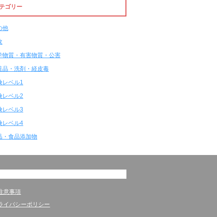
テゴリー
の他
故
学物質・有害物質・公害
粧品・洗剤・経皮毒
険レベル1
険レベル2
険レベル3
険レベル4
品・食品添加物
注意事項
ライバシーポリシー