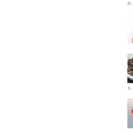
分..
カ..