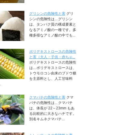
グリシンの危険性と害
グリ
シンの危険性は... グリシン
は、タンパク質の構成要素と
なるアミノ酸の一種です。多
種多様なアミノ酸の中でも...
ポリデキストロースの危険性
と害（大人・子供・赤ちゃ...
ポリデキストロースの危険性
は... ポリデキストロースは、
トウモロコシ由来のブドウ糖
を主原料とし、人工甘味料
.
クマバチの危険性と害
クマ
バチの危険性は... クマバチ
は、体長が 22～23mm もあ
る比較的に大きなハチです。
別名キムネクマバチ...