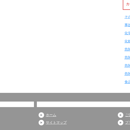
カ
そ
事
化
化
危
危
危
危
食
ホーム
ご
サイトマップ
プ