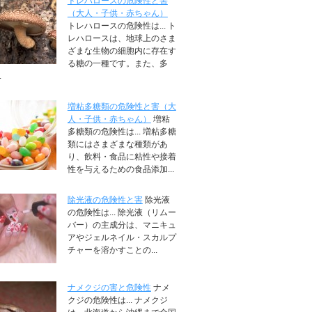
トレハロースの危険性と害
（大人・子供・赤ちゃん）
トレハロースの危険性は... ト
レハロースは、地球上のさま
ざまな生物の細胞内に存在す
る糖の一種です。また、多
.
増粘多糖類の危険性と害（大
人・子供・赤ちゃん）
増粘
多糖類の危険性は... 増粘多糖
類にはさまざまな種類があ
り、飲料・食品に粘性や接着
性を与えるための食品添加...
除光液の危険性と害
除光液
の危険性は... 除光液（リムー
バー）の主成分は、マニキュ
アやジェルネイル・スカルプ
チャーを溶かすことの...
ナメクジの害と危険性
ナメ
クジの危険性は... ナメクジ