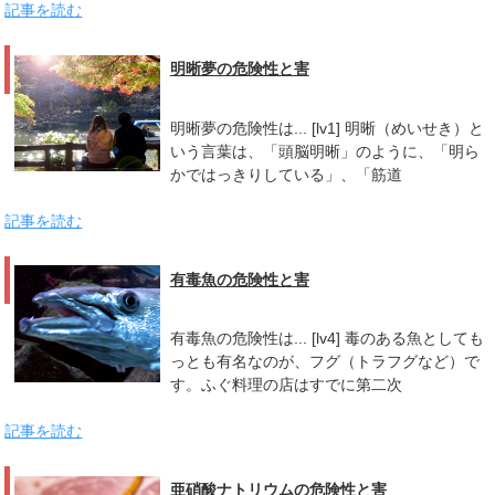
記事を読む
明晰夢の危険性と害
明晰夢の危険性は... [lv1] 明晰（めいせき）と
いう言葉は、「頭脳明晰」のように、「明ら
かではっきりしている」、「筋道
記事を読む
有毒魚の危険性と害
有毒魚の危険性は... [lv4] 毒のある魚としても
っとも有名なのが、フグ（トラフグなど）で
す。ふぐ料理の店はすでに第二次
記事を読む
亜硝酸ナトリウムの危険性と害