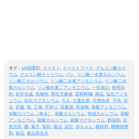
タグ：
pH調整剤
,
イースト
,
イーストフード
,
グルコン酸カリ
ウム
,
グルコン酸ナトリウム
,
パン
,
リン酸一水素カルシウム
,
リン酸三カルシウム
,
リン酸二水素アンモニウム
,
リン酸二水
素カルシウム
,
リン酸水素二アンモニウム
,
一括表記
,
使用目
的
,
化学合成
,
危険性
,
厚生労働省
,
原材料欄
,
商品
,
塩化アンモ
ニウム
,
塩化マグネシウム
,
大人
,
大量生産
,
天然由来
,
子供
,
安
全
,
定義
,
害
,
工場
,
手作り
,
栄養源
,
添加物
,
炭酸アンモニウム
,
炭酸カリウム（無水）
,
炭酸カルシウム
,
焼成カルシウム
,
硫酸
アンモニウム
,
硫酸カルシウム
,
硫酸マグネシウム
,
膨張剤
,
自
然志向
,
菌
,
菓子
,
製剤
,
製法
,
認定
,
赤ちゃん
,
酸味料
,
醗酵調整
剤
,
食品
,
食品衛生法