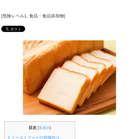
[
危険レベル1
,
食品・食品添加物
]
目次
[
非表示
]
1
イーストフードの危険性は…