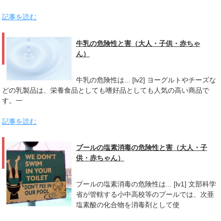
記事を読む
牛乳の危険性と害（大人・子供・赤ちゃ
ん）
牛乳の危険性は... [lv2] ヨーグルトやチーズな
どの乳製品は、栄養食品としても嗜好品としても人気の高い商品で
す。一
記事を読む
プールの塩素消毒の危険性と害（大人・子
供・赤ちゃん）
プールの塩素消毒の危険性は... [lv1] 文部科学
省が管轄する小中高校等のプールでは、次亜
塩素酸の化合物を消毒剤として使