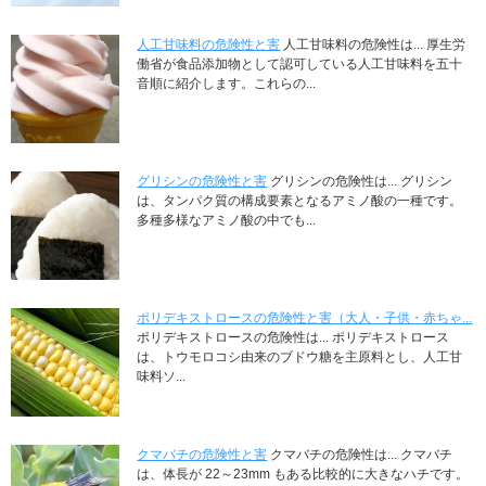
人工甘味料の危険性と害
人工甘味料の危険性は... 厚生労
働省が食品添加物として認可している人工甘味料を五十
音順に紹介します。これらの...
グリシンの危険性と害
グリシンの危険性は... グリシン
は、タンパク質の構成要素となるアミノ酸の一種です。
多種多様なアミノ酸の中でも...
ポリデキストロースの危険性と害（大人・子供・赤ちゃ...
ポリデキストロースの危険性は... ポリデキストロース
は、トウモロコシ由来のブドウ糖を主原料とし、人工甘
味料ソ...
クマバチの危険性と害
クマバチの危険性は... クマバチ
は、体長が 22～23mm もある比較的に大きなハチです。