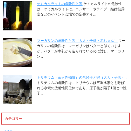
ケミカルライトの危険性と害
ケミカルライトの危険性
は... ケミカルライトは、コンサートやライブ・結婚披露
宴などのイベント会場での定番アイ...
マーガリンの危険性と害（大人・子供・赤ちゃん）
マー
ガリンの危険性は... マーガリンはバターと似ています
が、バターが牛乳から造られているのに対し、マーガリ
ン...
トリチウム（放射性物質）の危険性と害（大人・子供・...
トリチウムの危険性は... トリチウムは三重水素とも呼ば
れる水素の放射性同位体であり、原子核が陽子1個と中性
子...
カテゴリー