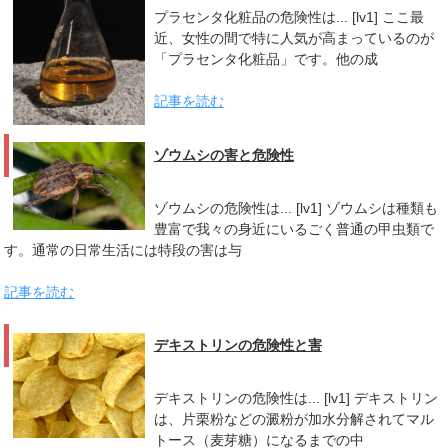
プラセンタ化粧品の危険性は... [lv1] ここ最
近、女性の間で特に人気が高まっているのが
「プラセンタ化粧品」です。他の成
記事を読む
ゾウムシの害と危険性
ゾウムシの危険性は... [lv1] ゾウムシは種類も
豊富で我々の身近にいるごく普通の甲虫類で
す。通常の日常生活には特段の害は与
記事を読む
デキストリンの危険性と害
デキストリンの危険性は... [lv1] デキストリン
は、片栗粉などの澱粉が加水分解されてマル
トース（麦芽糖）になるまでの中