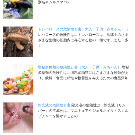
別名キムネクマバチ...
トレハロースの危険性と害（大人・子供・赤ちゃん）
ト
レハロースの危険性は... トレハロースは、地球上のさま
ざまな生物の細胞内に存在する糖の一種です。また、多
く...
増粘多糖類の危険性と害（大人・子供・赤ちゃん）
増粘
多糖類の危険性は... 増粘多糖類にはさまざまな種類があ
り、飲料・食品に粘性や接着性を与えるための食品添加...
除光液の危険性と害
除光液の危険性は... 除光液（リムー
バー）の主成分は、マニキュアやジェルネイル・スカル
プチャーを溶かすことの...