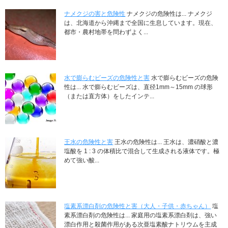
ナメクジの害と危険性
ナメクジの危険性は... ナメクジ
は、北海道から沖縄まで全国に生息しています。現在、
都市・農村地帯を問わずよく...
水で膨らむビーズの危険性と害
水で膨らむビーズの危険
性は... 水で膨らむビーズは、直径1mm～15mm の球形
（または直方体）をしたインテ...
王水の危険性と害
王水の危険性は... 王水は、濃硝酸と濃
塩酸を 1 : 3 の体積比で混合して生成される液体です。極
めて強い酸...
塩素系漂白剤の危険性と害（大人・子供・赤ちゃん）
塩
素系漂白剤の危険性は... 家庭用の塩素系漂白剤は、強い
漂白作用と殺菌作用がある次亜塩素酸ナトリウムを主成