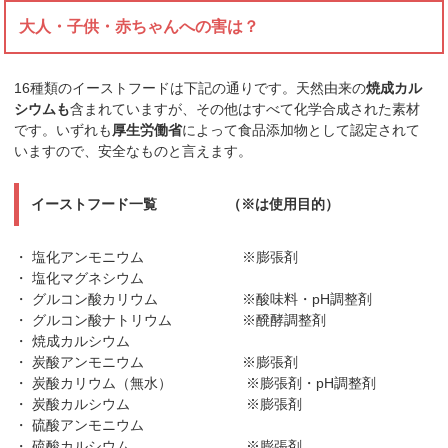
大人・子供・赤ちゃんへの害は？
16種類のイーストフードは下記の通りです。天然由来の
焼成カル
シウムも
含まれていますが、その他はすべて化学合成された素材
です。いずれも
厚生労働省
によって食品添加物として認定されて
いますので、安全なものと言えます。
イーストフード一覧 （※は使用目的）
・ 塩化アンモニウム ※膨張剤
・ 塩化マグネシウム
・ グルコン酸カリウム ※酸味料・pH調整剤
・ グルコン酸ナトリウム ※醗酵調整剤
・ 焼成カルシウム
・ 炭酸アンモニウム ※膨張剤
・ 炭酸カリウム（無水） ※膨張剤・pH調整剤
・ 炭酸カルシウム ※膨張剤
・ 硫酸アンモニウム
・ 硫酸カルシウム ※膨張剤