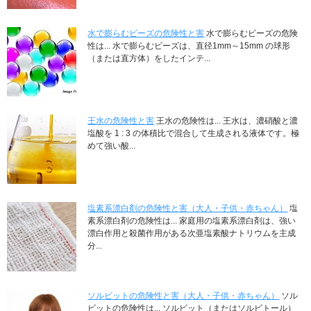
水で膨らむビーズの危険性と害
水で膨らむビーズの危険
性は... 水で膨らむビーズは、直径1mm～15mm の球形
（または直方体）をしたインテ...
王水の危険性と害
王水の危険性は... 王水は、濃硝酸と濃
塩酸を 1 : 3 の体積比で混合して生成される液体です。極
めて強い酸...
塩素系漂白剤の危険性と害（大人・子供・赤ちゃん）
塩
素系漂白剤の危険性は... 家庭用の塩素系漂白剤は、強い
漂白作用と殺菌作用がある次亜塩素酸ナトリウムを主成
分...
ソルビットの危険性と害（大人・子供・赤ちゃん）
ソル
ビットの危険性は... ソルビット（またはソルビトール）