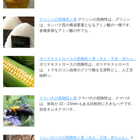
グリシンの危険性と害
グリシンの危険性は... グリシン
は、タンパク質の構成要素となるアミノ酸の一種です。
多種多様なアミノ酸の中でも...
ポリデキストロースの危険性と害（大人・子供・赤ちゃ...
ポリデキストロースの危険性は... ポリデキストロース
は、トウモロコシ由来のブドウ糖を主原料とし、人工甘
味料ソ...
クマバチの危険性と害
クマバチの危険性は... クマバチ
は、体長が 22～23mm もある比較的に大きなハチです。
別名キムネクマバチ...
トレハロースの危険性と害（大人・子供・赤ちゃん）
ト