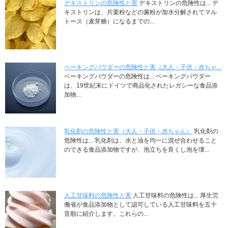
デキストリンの危険性と害
デキストリンの危険性は... デ
キストリンは、片栗粉などの澱粉が加水分解されてマル
トース（麦芽糖）になるまでの...
ベーキングパウダーの危険性と害（大人・子供・赤ちゃ...
ベーキングパウダーの危険性は... ベーキングパウダー
は、19世紀末にドイツで商品化されたレガシーな食品添
加物...
乳化剤の危険性と害（大人・子供・赤ちゃん）
乳化剤の
危険性は... 乳化剤は、水と油を均一に混ぜ合わせること
のできる食品添加物ですが、泡立ちを良くし泡を壊...
人工甘味料の危険性と害
人工甘味料の危険性は... 厚生労
働省が食品添加物として認可している人工甘味料を五十
音順に紹介します。これらの...