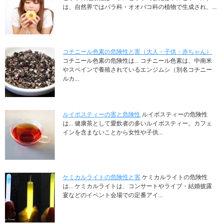
は、自然界ではバラ科・オオバコ科の植物で生成され、...
コチニール色素の危険性と害（大人・子供・赤ちゃん）
コチニール色素の危険性は... コチニール色素は、中南米
やスペインで養殖されているエンジムシ（別名コチニー
ルカ...
ルイボスティーの害と危険性
ルイボスティーの危険性
は... 健康茶として愛飲者の多いルイボスティー。カフェ
インを含まないことから女性や子供...
ケミカルライトの危険性と害
ケミカルライトの危険性
は... ケミカルライトは、コンサートやライブ・結婚披露
宴などのイベント会場での定番アイ...