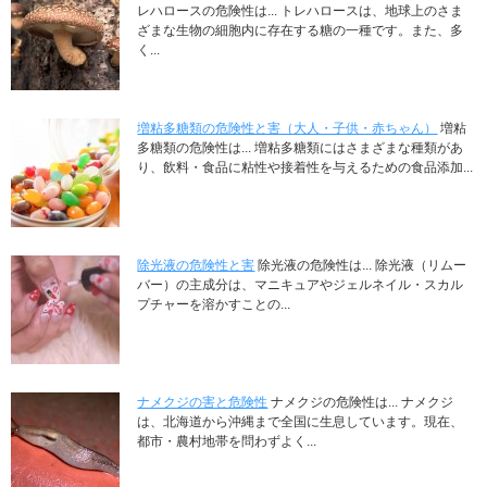
レハロースの危険性は... トレハロースは、地球上のさま
ざまな生物の細胞内に存在する糖の一種です。また、多
く...
増粘多糖類の危険性と害（大人・子供・赤ちゃん）
増粘
多糖類の危険性は... 増粘多糖類にはさまざまな種類があ
り、飲料・食品に粘性や接着性を与えるための食品添加...
除光液の危険性と害
除光液の危険性は... 除光液（リムー
バー）の主成分は、マニキュアやジェルネイル・スカル
プチャーを溶かすことの...
ナメクジの害と危険性
ナメクジの危険性は... ナメクジ
は、北海道から沖縄まで全国に生息しています。現在、
都市・農村地帯を問わずよく...