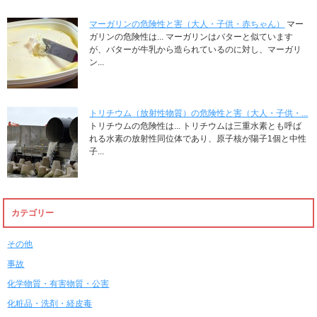
マーガリンの危険性と害（大人・子供・赤ちゃん）
マー
ガリンの危険性は... マーガリンはバターと似ています
が、バターが牛乳から造られているのに対し、マーガリ
ン...
トリチウム（放射性物質）の危険性と害（大人・子供・...
トリチウムの危険性は... トリチウムは三重水素とも呼ば
れる水素の放射性同位体であり、原子核が陽子1個と中性
子...
カテゴリー
その他
事故
化学物質・有害物質・公害
化粧品・洗剤・経皮毒