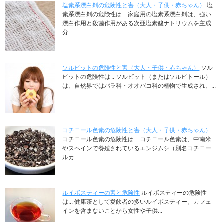
塩素系漂白剤の危険性と害（大人・子供・赤ちゃん）
塩
素系漂白剤の危険性は... 家庭用の塩素系漂白剤は、強い
漂白作用と殺菌作用がある次亜塩素酸ナトリウムを主成
分...
ソルビットの危険性と害（大人・子供・赤ちゃん）
ソル
ビットの危険性は... ソルビット（またはソルビトール）
は、自然界ではバラ科・オオバコ科の植物で生成され、...
コチニール色素の危険性と害（大人・子供・赤ちゃん）
コチニール色素の危険性は... コチニール色素は、中南米
やスペインで養殖されているエンジムシ（別名コチニー
ルカ...
ルイボスティーの害と危険性
ルイボスティーの危険性
は... 健康茶として愛飲者の多いルイボスティー。カフェ
インを含まないことから女性や子供...