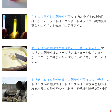
ケミカルライトの危険性と害
ケミカルライトの危険性
は... ケミカルライトは、コンサートやライブ・結婚披露
宴などのイベント会場での定番アイ...
マーガリンの危険性と害（大人・子供・赤ちゃん）
マー
ガリンの危険性は... マーガリンはバターと似ています
が、バターが牛乳から造られているのに対し、マーガリ
ン...
トリチウム（放射性物質）の危険性と害（大人・子供・...
トリチウムの危険性は... トリチウムは三重水素とも呼ば
れる水素の放射性同位体であり、原子核が陽子1個と中性
子...