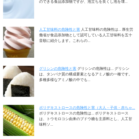
のできる食品添加物ですが、泡立ちを良くし泡を壊...
人工甘味料の危険性と害
人工甘味料の危険性は... 厚生労
働省が食品添加物として認可している人工甘味料を五十
音順に紹介します。これらの...
グリシンの危険性と害
グリシンの危険性は... グリシン
は、タンパク質の構成要素となるアミノ酸の一種です。
多種多様なアミノ酸の中でも...
ポリデキストロースの危険性と害（大人・子供・赤ちゃ...
ポリデキストロースの危険性は... ポリデキストロース
は、トウモロコシ由来のブドウ糖を主原料とし、人工甘
味料ソ...