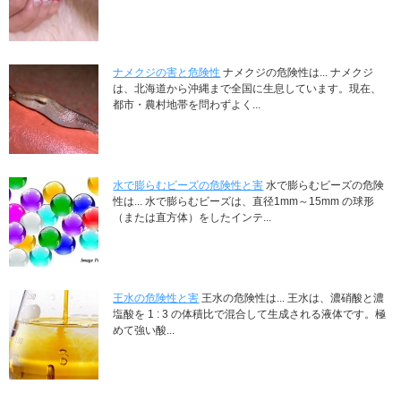
ナメクジの害と危険性
ナメクジの危険性は... ナメクジ
は、北海道から沖縄まで全国に生息しています。現在、
都市・農村地帯を問わずよく...
水で膨らむビーズの危険性と害
水で膨らむビーズの危険
性は... 水で膨らむビーズは、直径1mm～15mm の球形
（または直方体）をしたインテ...
王水の危険性と害
王水の危険性は... 王水は、濃硝酸と濃
塩酸を 1 : 3 の体積比で混合して生成される液体です。極
めて強い酸...