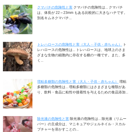
クマバチの危険性と害
クマバチの危険性は... クマバチ
は、体長が 22～23mm もある比較的に大きなハチです。
別名キムネクマバチ...
トレハロースの危険性と害（大人・子供・赤ちゃん）
ト
レハロースの危険性は... トレハロースは、地球上のさま
ざまな生物の細胞内に存在する糖の一種です。また、多
く...
増粘多糖類の危険性と害（大人・子供・赤ちゃん）
増粘
多糖類の危険性は... 増粘多糖類にはさまざまな種類があ
り、飲料・食品に粘性や接着性を与えるための食品添加...
除光液の危険性と害
除光液の危険性は... 除光液（リムー
バー）の主成分は、マニキュアやジェルネイル・スカル
プチャーを溶かすことの...