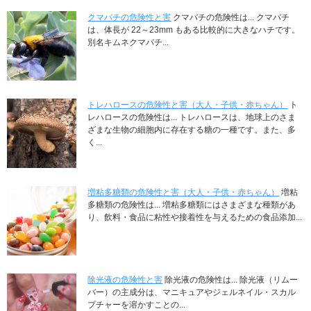
クマバチの危険性と害
クマバチの危険性は... クマバチ
は、体長が 22～23mm もある比較的に大きなハチです。
別名キムネクマバチ...
トレハロースの危険性と害（大人・子供・赤ちゃん）
ト
レハロースの危険性は... トレハロースは、地球上のさま
ざまな生物の細胞内に存在する糖の一種です。また、多
く...
増粘多糖類の危険性と害（大人・子供・赤ちゃん）
増粘
多糖類の危険性は... 増粘多糖類にはさまざまな種類があ
り、飲料・食品に粘性や接着性を与えるための食品添加...
除光液の危険性と害
除光液の危険性は... 除光液（リムー
バー）の主成分は、マニキュアやジェルネイル・スカル
プチャーを溶かすことの...