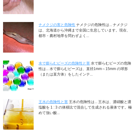
ナメクジの害と危険性
ナメクジの危険性は... ナメクジ
は、北海道から沖縄まで全国に生息しています。現在、
都市・農村地帯を問わずよく...
水で膨らむビーズの危険性と害
水で膨らむビーズの危険
性は... 水で膨らむビーズは、直径1mm～15mm の球形
（または直方体）をしたインテ...
王水の危険性と害
王水の危険性は... 王水は、濃硝酸と濃
塩酸を 1 : 3 の体積比で混合して生成される液体です。極
めて強い酸...