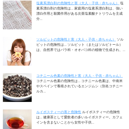
塩素系漂白剤の危険性と害（大人・子供・赤ちゃん）
塩
素系漂白剤の危険性は... 家庭用の塩素系漂白剤は、強い
漂白作用と殺菌作用がある次亜塩素酸ナトリウムを主成
分...
ソルビットの危険性と害（大人・子供・赤ちゃん）
ソル
ビットの危険性は... ソルビット（またはソルビトール）
は、自然界ではバラ科・オオバコ科の植物で生成され、...
コチニール色素の危険性と害（大人・子供・赤ちゃん）
コチニール色素の危険性は... コチニール色素は、中南米
やスペインで養殖されているエンジムシ（別名コチニー
ルカ...
ルイボスティーの害と危険性
ルイボスティーの危険性
は... 健康茶として愛飲者の多いルイボスティー。カフェ
インを含まないことから女性や子供...