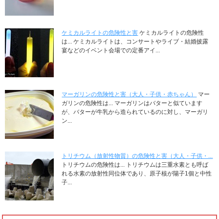
ケミカルライトの危険性と害
ケミカルライトの危険性
は... ケミカルライトは、コンサートやライブ・結婚披露
宴などのイベント会場での定番アイ...
マーガリンの危険性と害（大人・子供・赤ちゃん）
マー
ガリンの危険性は... マーガリンはバターと似ています
が、バターが牛乳から造られているのに対し、マーガリ
ン...
トリチウム（放射性物質）の危険性と害（大人・子供・...
トリチウムの危険性は... トリチウムは三重水素とも呼ば
れる水素の放射性同位体であり、原子核が陽子1個と中性
子...