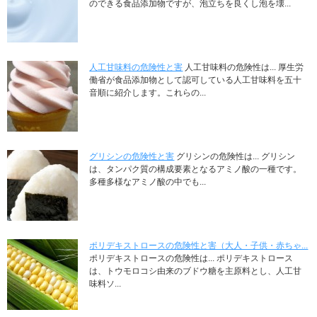
のできる食品添加物ですが、泡立ちを良くし泡を壊...
人工甘味料の危険性と害
人工甘味料の危険性は... 厚生労
働省が食品添加物として認可している人工甘味料を五十
音順に紹介します。これらの...
グリシンの危険性と害
グリシンの危険性は... グリシン
は、タンパク質の構成要素となるアミノ酸の一種です。
多種多様なアミノ酸の中でも...
ポリデキストロースの危険性と害（大人・子供・赤ちゃ...
ポリデキストロースの危険性は... ポリデキストロース
は、トウモロコシ由来のブドウ糖を主原料とし、人工甘
味料ソ...