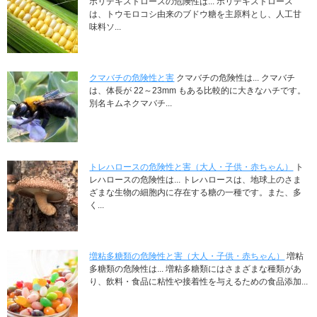
ポリデキストロースの危険性は... ポリデキストロース
は、トウモロコシ由来のブドウ糖を主原料とし、人工甘
味料ソ...
クマバチの危険性と害
クマバチの危険性は... クマバチ
は、体長が 22～23mm もある比較的に大きなハチです。
別名キムネクマバチ...
トレハロースの危険性と害（大人・子供・赤ちゃん）
ト
レハロースの危険性は... トレハロースは、地球上のさま
ざまな生物の細胞内に存在する糖の一種です。また、多
く...
増粘多糖類の危険性と害（大人・子供・赤ちゃん）
増粘
多糖類の危険性は... 増粘多糖類にはさまざまな種類があ
り、飲料・食品に粘性や接着性を与えるための食品添加...