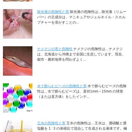
除光液の危険性と害
除光液の危険性は... 除光液（リムー
バー）の主成分は、マニキュアやジェルネイル・スカル
プチャーを溶かすことの...
ナメクジの害と危険性
ナメクジの危険性は... ナメクジ
は、北海道から沖縄まで全国に生息しています。現在、
都市・農村地帯を問わずよく...
水で膨らむビーズの危険性と害
水で膨らむビーズの危険
性は... 水で膨らむビーズは、直径1mm～15mm の球形
（または直方体）をしたインテ...
王水の危険性と害
王水の危険性は... 王水は、濃硝酸と濃
塩酸を 1 : 3 の体積比で混合して生成される液体です。極