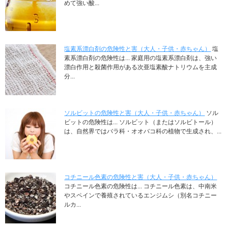
めて強い酸...
塩素系漂白剤の危険性と害（大人・子供・赤ちゃん）
塩
素系漂白剤の危険性は... 家庭用の塩素系漂白剤は、強い
漂白作用と殺菌作用がある次亜塩素酸ナトリウムを主成
分...
ソルビットの危険性と害（大人・子供・赤ちゃん）
ソル
ビットの危険性は... ソルビット（またはソルビトール）
は、自然界ではバラ科・オオバコ科の植物で生成され、...
コチニール色素の危険性と害（大人・子供・赤ちゃん）
コチニール色素の危険性は... コチニール色素は、中南米
やスペインで養殖されているエンジムシ（別名コチニー
ルカ...