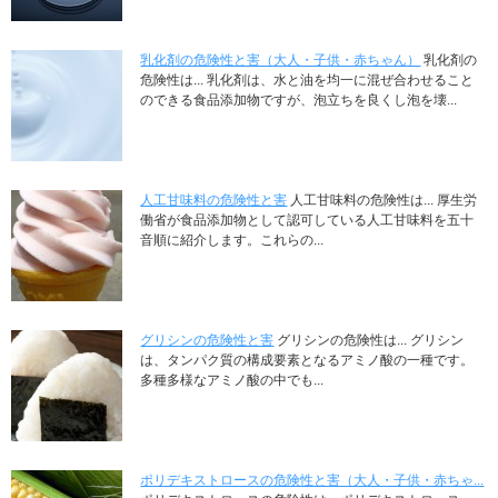
乳化剤の危険性と害（大人・子供・赤ちゃん）
乳化剤の
危険性は... 乳化剤は、水と油を均一に混ぜ合わせること
のできる食品添加物ですが、泡立ちを良くし泡を壊...
人工甘味料の危険性と害
人工甘味料の危険性は... 厚生労
働省が食品添加物として認可している人工甘味料を五十
音順に紹介します。これらの...
グリシンの危険性と害
グリシンの危険性は... グリシン
は、タンパク質の構成要素となるアミノ酸の一種です。
多種多様なアミノ酸の中でも...
ポリデキストロースの危険性と害（大人・子供・赤ちゃ...