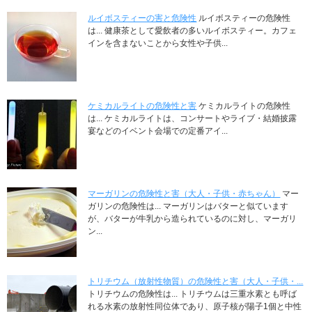
ルイボスティーの害と危険性
ルイボスティーの危険性
は... 健康茶として愛飲者の多いルイボスティー。カフェ
インを含まないことから女性や子供...
ケミカルライトの危険性と害
ケミカルライトの危険性
は... ケミカルライトは、コンサートやライブ・結婚披露
宴などのイベント会場での定番アイ...
マーガリンの危険性と害（大人・子供・赤ちゃん）
マー
ガリンの危険性は... マーガリンはバターと似ています
が、バターが牛乳から造られているのに対し、マーガリ
ン...
トリチウム（放射性物質）の危険性と害（大人・子供・...
トリチウムの危険性は... トリチウムは三重水素とも呼ば
れる水素の放射性同位体であり、原子核が陽子1個と中性