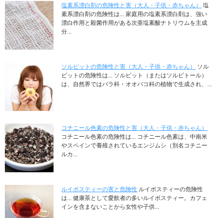
塩素系漂白剤の危険性と害（大人・子供・赤ちゃん）
塩
素系漂白剤の危険性は... 家庭用の塩素系漂白剤は、強い
漂白作用と殺菌作用がある次亜塩素酸ナトリウムを主成
分...
ソルビットの危険性と害（大人・子供・赤ちゃん）
ソル
ビットの危険性は... ソルビット（またはソルビトール）
は、自然界ではバラ科・オオバコ科の植物で生成され、...
コチニール色素の危険性と害（大人・子供・赤ちゃん）
コチニール色素の危険性は... コチニール色素は、中南米
やスペインで養殖されているエンジムシ（別名コチニー
ルカ...
ルイボスティーの害と危険性
ルイボスティーの危険性
は... 健康茶として愛飲者の多いルイボスティー。カフェ
インを含まないことから女性や子供...