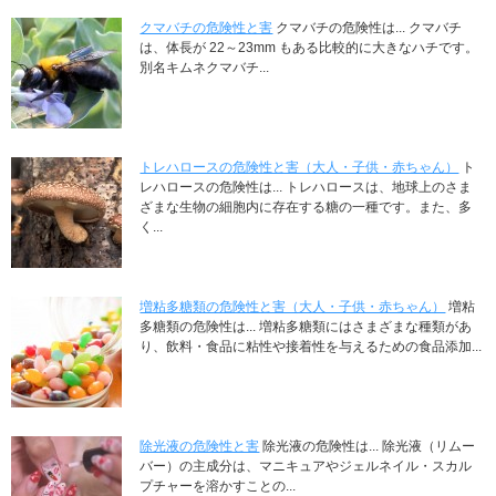
クマバチの危険性と害
クマバチの危険性は... クマバチ
は、体長が 22～23mm もある比較的に大きなハチです。
別名キムネクマバチ...
トレハロースの危険性と害（大人・子供・赤ちゃん）
ト
レハロースの危険性は... トレハロースは、地球上のさま
ざまな生物の細胞内に存在する糖の一種です。また、多
く...
増粘多糖類の危険性と害（大人・子供・赤ちゃん）
増粘
多糖類の危険性は... 増粘多糖類にはさまざまな種類があ
り、飲料・食品に粘性や接着性を与えるための食品添加...
除光液の危険性と害
除光液の危険性は... 除光液（リムー
バー）の主成分は、マニキュアやジェルネイル・スカル
プチャーを溶かすことの...