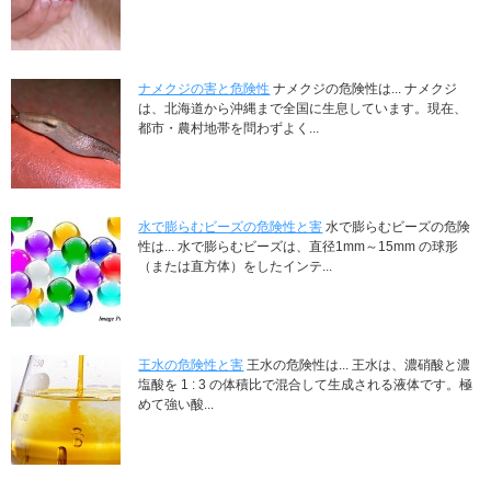
ナメクジの害と危険性
ナメクジの危険性は... ナメクジ
は、北海道から沖縄まで全国に生息しています。現在、
都市・農村地帯を問わずよく...
水で膨らむビーズの危険性と害
水で膨らむビーズの危険
性は... 水で膨らむビーズは、直径1mm～15mm の球形
（または直方体）をしたインテ...
王水の危険性と害
王水の危険性は... 王水は、濃硝酸と濃
塩酸を 1 : 3 の体積比で混合して生成される液体です。極
めて強い酸...