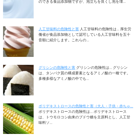
のできる食品添加物ですが、泡立ちを良くし泡を壊...
人工甘味料の危険性と害
人工甘味料の危険性は... 厚生労
働省が食品添加物として認可している人工甘味料を五十
音順に紹介します。これらの...
グリシンの危険性と害
グリシンの危険性は... グリシン
は、タンパク質の構成要素となるアミノ酸の一種です。
多種多様なアミノ酸の中でも...
ポリデキストロースの危険性と害（大人・子供・赤ちゃ...
ポリデキストロースの危険性は... ポリデキストロース
は、トウモロコシ由来のブドウ糖を主原料とし、人工甘
味料ソ...