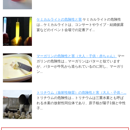
ケミカルライトの危険性と害
ケミカルライトの危険性
は... ケミカルライトは、コンサートやライブ・結婚披露
宴などのイベント会場での定番アイ...
マーガリンの危険性と害（大人・子供・赤ちゃん）
マー
ガリンの危険性は... マーガリンはバターと似ています
が、バターが牛乳から造られているのに対し、マーガリ
ン...
トリチウム（放射性物質）の危険性と害（大人・子供・...
トリチウムの危険性は... トリチウムは三重水素とも呼ば
れる水素の放射性同位体であり、原子核が陽子1個と中性
子...