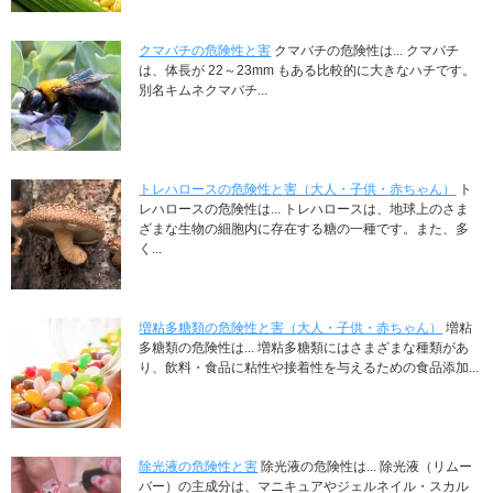
クマバチの危険性と害
クマバチの危険性は... クマバチ
は、体長が 22～23mm もある比較的に大きなハチです。
別名キムネクマバチ...
トレハロースの危険性と害（大人・子供・赤ちゃん）
ト
レハロースの危険性は... トレハロースは、地球上のさま
ざまな生物の細胞内に存在する糖の一種です。また、多
く...
増粘多糖類の危険性と害（大人・子供・赤ちゃん）
増粘
多糖類の危険性は... 増粘多糖類にはさまざまな種類があ
り、飲料・食品に粘性や接着性を与えるための食品添加...
除光液の危険性と害
除光液の危険性は... 除光液（リムー
バー）の主成分は、マニキュアやジェルネイル・スカル