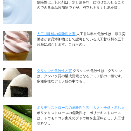
危険性は... 乳化剤は、水と油を均一に混ぜ合わせること
のできる食品添加物ですが、泡立ちを良くし泡を壊...
人工甘味料の危険性と害
人工甘味料の危険性は... 厚生労
働省が食品添加物として認可している人工甘味料を五十
音順に紹介します。これらの...
グリシンの危険性と害
グリシンの危険性は... グリシン
は、タンパク質の構成要素となるアミノ酸の一種です。
多種多様なアミノ酸の中でも...
ポリデキストロースの危険性と害（大人・子供・赤ちゃ...
ポリデキストロースの危険性は... ポリデキストロース
は、トウモロコシ由来のブドウ糖を主原料とし、人工甘
味料ソ...