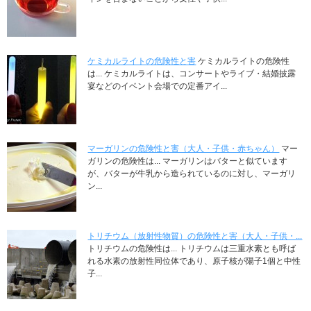
ケミカルライトの危険性と害
ケミカルライトの危険性
は... ケミカルライトは、コンサートやライブ・結婚披露
宴などのイベント会場での定番アイ...
マーガリンの危険性と害（大人・子供・赤ちゃん）
マー
ガリンの危険性は... マーガリンはバターと似ています
が、バターが牛乳から造られているのに対し、マーガリ
ン...
トリチウム（放射性物質）の危険性と害（大人・子供・...
トリチウムの危険性は... トリチウムは三重水素とも呼ば
れる水素の放射性同位体であり、原子核が陽子1個と中性
子...