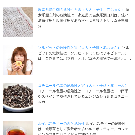
塩素系漂白剤の危険性と害（大人・子供・赤ちゃん）
塩
素系漂白剤の危険性は... 家庭用の塩素系漂白剤は、強い
漂白作用と殺菌作用がある次亜塩素酸ナトリウムを主成
分...
ソルビットの危険性と害（大人・子供・赤ちゃん）
ソル
ビットの危険性は... ソルビット（またはソルビトール）
は、自然界ではバラ科・オオバコ科の植物で生成され、...
コチニール色素の危険性と害（大人・子供・赤ちゃん）
コチニール色素の危険性は... コチニール色素は、中南米
やスペインで養殖されているエンジムシ（別名コチニー
ルカ...
ルイボスティーの害と危険性
ルイボスティーの危険性
は... 健康茶として愛飲者の多いルイボスティー。カフェ
インを含まないことから女性や子供...