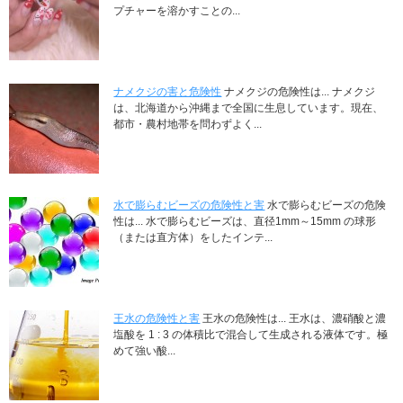
プチャーを溶かすことの...
ナメクジの害と危険性
ナメクジの危険性は... ナメクジ
は、北海道から沖縄まで全国に生息しています。現在、
都市・農村地帯を問わずよく...
水で膨らむビーズの危険性と害
水で膨らむビーズの危険
性は... 水で膨らむビーズは、直径1mm～15mm の球形
（または直方体）をしたインテ...
王水の危険性と害
王水の危険性は... 王水は、濃硝酸と濃
塩酸を 1 : 3 の体積比で混合して生成される液体です。極
めて強い酸...