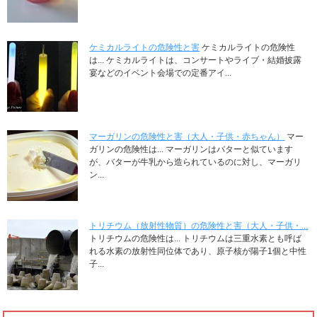
ケミカルライトの危険性と害
ケミカルライトの危険性
は... ケミカルライトは、コンサートやライブ・結婚披露
宴などのイベント会場での定番アイ...
マーガリンの危険性と害（大人・子供・赤ちゃん）
マー
ガリンの危険性は... マーガリンはバターと似ています
が、バターが牛乳から造られているのに対し、マーガリ
ン...
トリチウム（放射性物質）の危険性と害（大人・子供・...
トリチウムの危険性は... トリチウムは三重水素とも呼ば
れる水素の放射性同位体であり、原子核が陽子1個と中性
子...