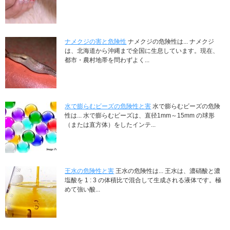
ナメクジの害と危険性
ナメクジの危険性は... ナメクジ
は、北海道から沖縄まで全国に生息しています。現在、
都市・農村地帯を問わずよく...
水で膨らむビーズの危険性と害
水で膨らむビーズの危険
性は... 水で膨らむビーズは、直径1mm～15mm の球形
（または直方体）をしたインテ...
王水の危険性と害
王水の危険性は... 王水は、濃硝酸と濃
塩酸を 1 : 3 の体積比で混合して生成される液体です。極
めて強い酸...