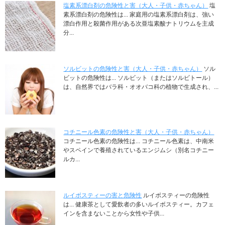
塩素系漂白剤の危険性と害（大人・子供・赤ちゃん）
塩
素系漂白剤の危険性は... 家庭用の塩素系漂白剤は、強い
漂白作用と殺菌作用がある次亜塩素酸ナトリウムを主成
分...
ソルビットの危険性と害（大人・子供・赤ちゃん）
ソル
ビットの危険性は... ソルビット（またはソルビトール）
は、自然界ではバラ科・オオバコ科の植物で生成され、...
コチニール色素の危険性と害（大人・子供・赤ちゃん）
コチニール色素の危険性は... コチニール色素は、中南米
やスペインで養殖されているエンジムシ（別名コチニー
ルカ...
ルイボスティーの害と危険性
ルイボスティーの危険性
は... 健康茶として愛飲者の多いルイボスティー。カフェ
インを含まないことから女性や子供...