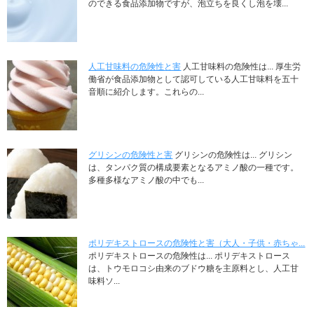
のできる食品添加物ですが、泡立ちを良くし泡を壊...
人工甘味料の危険性と害
人工甘味料の危険性は... 厚生労
働省が食品添加物として認可している人工甘味料を五十
音順に紹介します。これらの...
グリシンの危険性と害
グリシンの危険性は... グリシン
は、タンパク質の構成要素となるアミノ酸の一種です。
多種多様なアミノ酸の中でも...
ポリデキストロースの危険性と害（大人・子供・赤ちゃ...
ポリデキストロースの危険性は... ポリデキストロース
は、トウモロコシ由来のブドウ糖を主原料とし、人工甘
味料ソ...