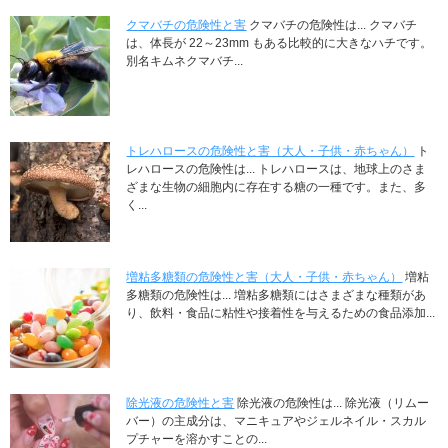
クマバチの危険性と害
クマバチの危険性は... クマバチ
は、体長が 22～23mm もある比較的に大きなハチです。
別名キムネクマバチ...
トレハロースの危険性と害（大人・子供・赤ちゃん）
ト
レハロースの危険性は... トレハロースは、地球上のさま
ざまな生物の細胞内に存在する糖の一種です。また、多
く...
増粘多糖類の危険性と害（大人・子供・赤ちゃん）
増粘
多糖類の危険性は... 増粘多糖類にはさまざまな種類があ
り、飲料・食品に粘性や接着性を与えるための食品添加...
除光液の危険性と害
除光液の危険性は... 除光液（リムー
バー）の主成分は、マニキュアやジェルネイル・スカル
プチャーを溶かすことの...