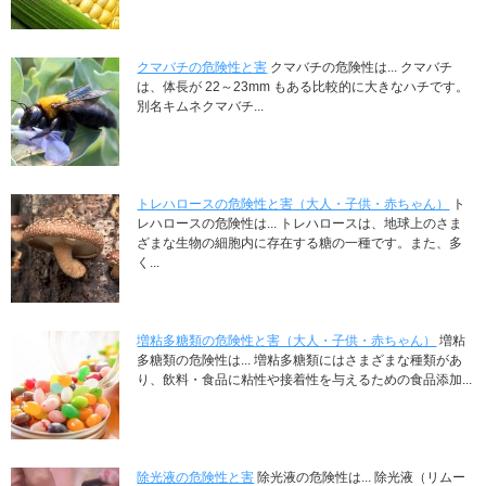
クマバチの危険性と害
クマバチの危険性は... クマバチ
は、体長が 22～23mm もある比較的に大きなハチです。
別名キムネクマバチ...
トレハロースの危険性と害（大人・子供・赤ちゃん）
ト
レハロースの危険性は... トレハロースは、地球上のさま
ざまな生物の細胞内に存在する糖の一種です。また、多
く...
増粘多糖類の危険性と害（大人・子供・赤ちゃん）
増粘
多糖類の危険性は... 増粘多糖類にはさまざまな種類があ
り、飲料・食品に粘性や接着性を与えるための食品添加...
除光液の危険性と害
除光液の危険性は... 除光液（リムー