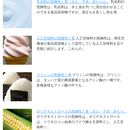
乳化剤の危険性と害（大人・子供・赤ちゃん）
乳化剤の
危険性は... 乳化剤は、水と油を均一に混ぜ合わせること
のできる食品添加物ですが、泡立ちを良くし泡を壊...
人工甘味料の危険性と害
人工甘味料の危険性は... 厚生労
働省が食品添加物として認可している人工甘味料を五十
音順に紹介します。これらの...
グリシンの危険性と害
グリシンの危険性は... グリシン
は、タンパク質の構成要素となるアミノ酸の一種です。
多種多様なアミノ酸の中でも...
ポリデキストロースの危険性と害（大人・子供・赤ちゃ...
ポリデキストロースの危険性は... ポリデキストロース
は、トウモロコシ由来のブドウ糖を主原料とし、人工甘
味料ソ...