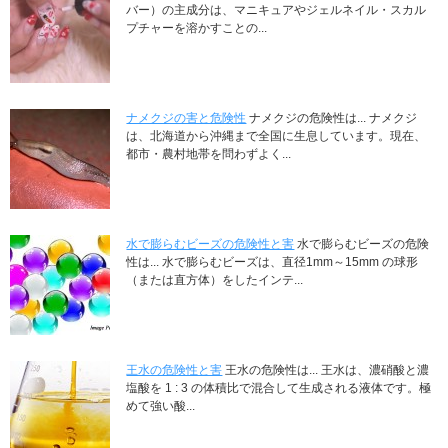
バー）の主成分は、マニキュアやジェルネイル・スカル
プチャーを溶かすことの...
ナメクジの害と危険性
ナメクジの危険性は... ナメクジ
は、北海道から沖縄まで全国に生息しています。現在、
都市・農村地帯を問わずよく...
水で膨らむビーズの危険性と害
水で膨らむビーズの危険
性は... 水で膨らむビーズは、直径1mm～15mm の球形
（または直方体）をしたインテ...
王水の危険性と害
王水の危険性は... 王水は、濃硝酸と濃
塩酸を 1 : 3 の体積比で混合して生成される液体です。極
めて強い酸...