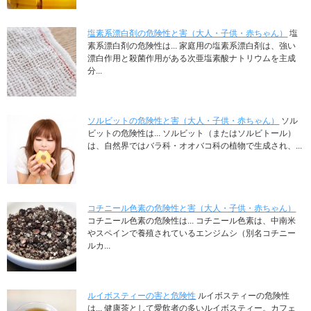
塩素系漂白剤の危険性と害（大人・子供・赤ちゃん）
塩
素系漂白剤の危険性は... 家庭用の塩素系漂白剤は、強い
漂白作用と殺菌作用がある次亜塩素酸ナトリウムを主成
分...
ソルビットの危険性と害（大人・子供・赤ちゃん）
ソル
ビットの危険性は... ソルビット（またはソルビトール）
は、自然界ではバラ科・オオバコ科の植物で生成され、...
コチニール色素の危険性と害（大人・子供・赤ちゃん）
コチニール色素の危険性は... コチニール色素は、中南米
やスペインで養殖されているエンジムシ（別名コチニー
ルカ...
ルイボスティーの害と危険性
ルイボスティーの危険性
は... 健康茶として愛飲者の多いルイボスティー。カフェ