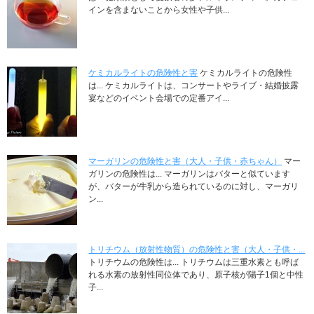
インを含まないことから女性や子供...
ケミカルライトの危険性と害
ケミカルライトの危険性
は... ケミカルライトは、コンサートやライブ・結婚披露
宴などのイベント会場での定番アイ...
マーガリンの危険性と害（大人・子供・赤ちゃん）
マー
ガリンの危険性は... マーガリンはバターと似ています
が、バターが牛乳から造られているのに対し、マーガリ
ン...
トリチウム（放射性物質）の危険性と害（大人・子供・...
トリチウムの危険性は... トリチウムは三重水素とも呼ば
れる水素の放射性同位体であり、原子核が陽子1個と中性
子...