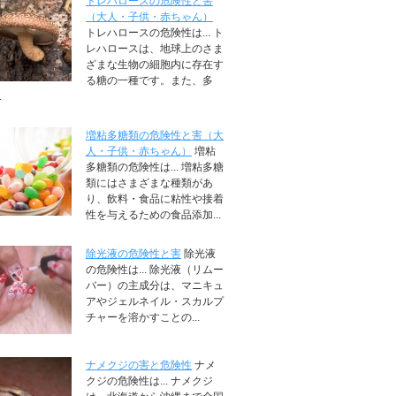
トレハロースの危険性と害
（大人・子供・赤ちゃん）
トレハロースの危険性は... ト
レハロースは、地球上のさま
ざまな生物の細胞内に存在す
る糖の一種です。また、多
.
増粘多糖類の危険性と害（大
人・子供・赤ちゃん）
増粘
多糖類の危険性は... 増粘多糖
類にはさまざまな種類があ
り、飲料・食品に粘性や接着
性を与えるための食品添加...
除光液の危険性と害
除光液
の危険性は... 除光液（リムー
バー）の主成分は、マニキュ
アやジェルネイル・スカルプ
チャーを溶かすことの...
ナメクジの害と危険性
ナメ
クジの危険性は... ナメクジ