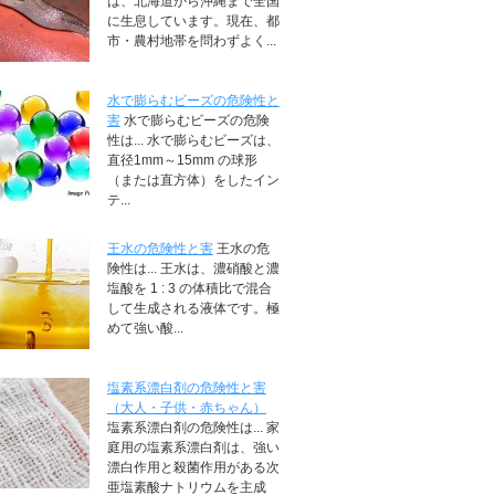
は、北海道から沖縄まで全国
に生息しています。現在、都
市・農村地帯を問わずよく...
水で膨らむビーズの危険性と
害
水で膨らむビーズの危険
性は... 水で膨らむビーズは、
直径1mm～15mm の球形
（または直方体）をしたイン
テ...
王水の危険性と害
王水の危
険性は... 王水は、濃硝酸と濃
塩酸を 1 : 3 の体積比で混合
して生成される液体です。極
めて強い酸...
塩素系漂白剤の危険性と害
（大人・子供・赤ちゃん）
塩素系漂白剤の危険性は... 家
庭用の塩素系漂白剤は、強い
漂白作用と殺菌作用がある次
亜塩素酸ナトリウムを主成