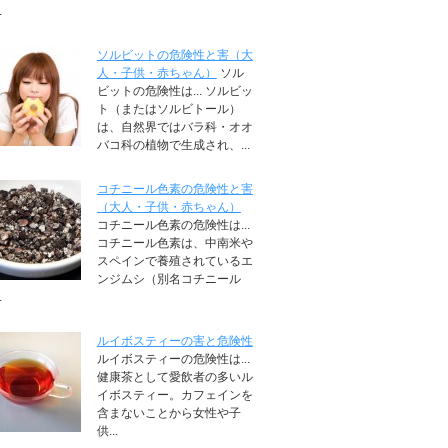
.
ソルビットの危険性と害（大
人・子供・赤ちゃん）
ソル
ビットの危険性は... ソルビッ
ト（またはソルビトール）
は、自然界ではバラ科・オオ
バコ科の植物で生成され、...
コチニール色素の危険性と害
（大人・子供・赤ちゃん）
コチニール色素の危険性は...
コチニール色素は、中南米や
スペインで養殖されているエ
ンジムシ（別名コチニール
.
ルイボスティーの害と危険性
ルイボスティーの危険性は...
健康茶として愛飲者の多いル
イボスティー。カフェインを
含まないことから女性や子
供...