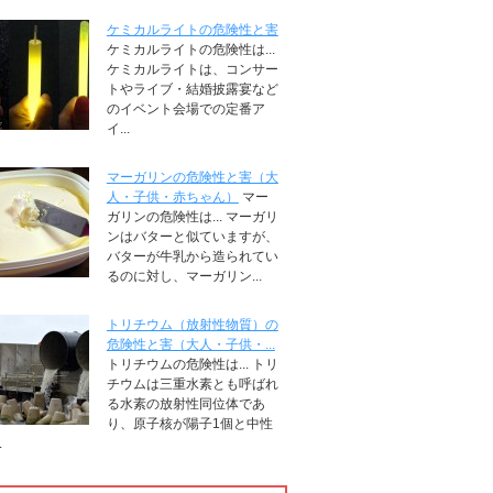
ケミカルライトの危険性と害
ケミカルライトの危険性は...
ケミカルライトは、コンサー
トやライブ・結婚披露宴など
のイベント会場での定番ア
イ...
マーガリンの危険性と害（大
人・子供・赤ちゃん）
マー
ガリンの危険性は... マーガリ
ンはバターと似ていますが、
バターが牛乳から造られてい
るのに対し、マーガリン...
トリチウム（放射性物質）の
危険性と害（大人・子供・...
トリチウムの危険性は... トリ
チウムは三重水素とも呼ばれ
る水素の放射性同位体であ
り、原子核が陽子1個と中性
.