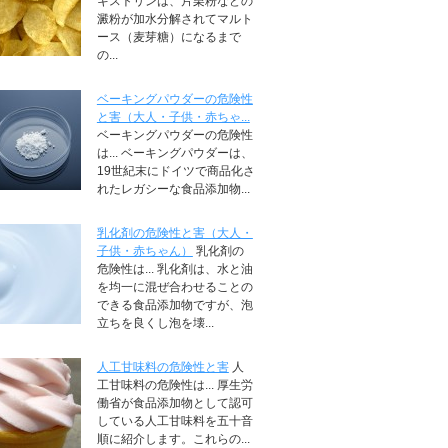
キストリンは、片栗粉などの
澱粉が加水分解されてマルト
ース（麦芽糖）になるまで
の...
ベーキングパウダーの危険性
と害（大人・子供・赤ちゃ...
ベーキングパウダーの危険性
は... ベーキングパウダーは、
19世紀末にドイツで商品化さ
れたレガシーな食品添加物...
乳化剤の危険性と害（大人・
子供・赤ちゃん）
乳化剤の
危険性は... 乳化剤は、水と油
を均一に混ぜ合わせることの
できる食品添加物ですが、泡
立ちを良くし泡を壊...
人工甘味料の危険性と害
人
工甘味料の危険性は... 厚生労
働省が食品添加物として認可
している人工甘味料を五十音
順に紹介します。これらの...