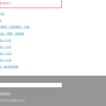
テゴリー
の他
故
学物質・有害物質・公害
粧品・洗剤・経皮毒
険レベル1
険レベル2
険レベル3
険レベル4
品・食品添加物
注意事項
ライバシーポリシー