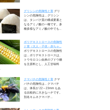
グリシンの危険性と害
グリ
シンの危険性は... グリシン
は、タンパク質の構成要素と
なるアミノ酸の一種です。多
種多様なアミノ酸の中でも...
ポリデキストロースの危険性
と害（大人・子供・赤ちゃ...
ポリデキストロースの危険性
は... ポリデキストロースは、
トウモロコシ由来のブドウ糖
を主原料とし、人工甘味料
.
クマバチの危険性と害
クマ
バチの危険性は... クマバチ
は、体長が 22～23mm もあ
る比較的に大きなハチです。
別名キムネクマバチ...