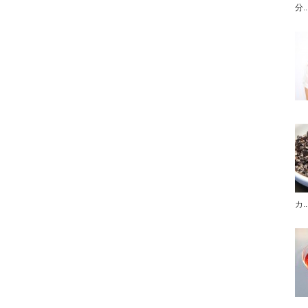
分..
カ..