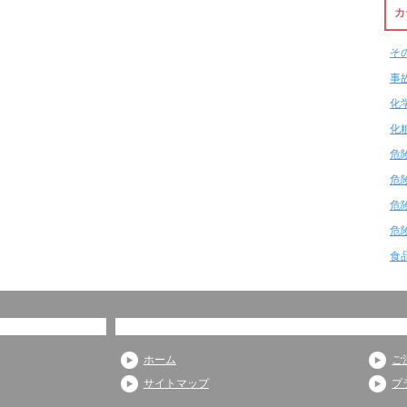
カ
そ
事
化
化
危
危
危
危
食
ホーム
ご
サイトマップ
プ