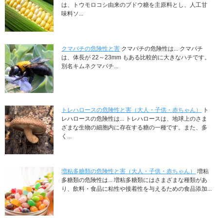
は、トウモロコシ由来のブドウ糖を主原料とし、人工甘
味料ソ...
クマバチの危険性と害
クマバチの危険性は... クマバチ
は、体長が 22～23mm もある比較的に大きなハチです。
別名キムネクマバチ...
トレハロースの危険性と害（大人・子供・赤ちゃん）
ト
レハロースの危険性は... トレハロースは、地球上のさま
ざまな生物の細胞内に存在する糖の一種です。また、多
く...
増粘多糖類の危険性と害（大人・子供・赤ちゃん）
増粘
多糖類の危険性は... 増粘多糖類にはさまざまな種類があ
り、飲料・食品に粘性や接着性を与えるための食品添加...