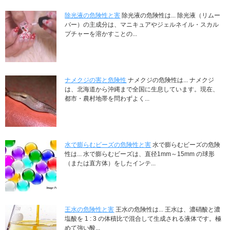
除光液の危険性と害
除光液の危険性は... 除光液（リムー
バー）の主成分は、マニキュアやジェルネイル・スカル
プチャーを溶かすことの...
ナメクジの害と危険性
ナメクジの危険性は... ナメクジ
は、北海道から沖縄まで全国に生息しています。現在、
都市・農村地帯を問わずよく...
水で膨らむビーズの危険性と害
水で膨らむビーズの危険
性は... 水で膨らむビーズは、直径1mm～15mm の球形
（または直方体）をしたインテ...
王水の危険性と害
王水の危険性は... 王水は、濃硝酸と濃
塩酸を 1 : 3 の体積比で混合して生成される液体です。極
めて強い酸...