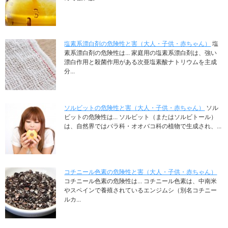
塩素系漂白剤の危険性と害（大人・子供・赤ちゃん）
塩
素系漂白剤の危険性は... 家庭用の塩素系漂白剤は、強い
漂白作用と殺菌作用がある次亜塩素酸ナトリウムを主成
分...
ソルビットの危険性と害（大人・子供・赤ちゃん）
ソル
ビットの危険性は... ソルビット（またはソルビトール）
は、自然界ではバラ科・オオバコ科の植物で生成され、...
コチニール色素の危険性と害（大人・子供・赤ちゃん）
コチニール色素の危険性は... コチニール色素は、中南米
やスペインで養殖されているエンジムシ（別名コチニー
ルカ...