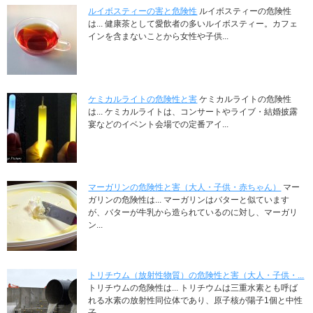
ルイボスティーの害と危険性
ルイボスティーの危険性
は... 健康茶として愛飲者の多いルイボスティー。カフェ
インを含まないことから女性や子供...
ケミカルライトの危険性と害
ケミカルライトの危険性
は... ケミカルライトは、コンサートやライブ・結婚披露
宴などのイベント会場での定番アイ...
マーガリンの危険性と害（大人・子供・赤ちゃん）
マー
ガリンの危険性は... マーガリンはバターと似ています
が、バターが牛乳から造られているのに対し、マーガリ
ン...
トリチウム（放射性物質）の危険性と害（大人・子供・...
トリチウムの危険性は... トリチウムは三重水素とも呼ば
れる水素の放射性同位体であり、原子核が陽子1個と中性