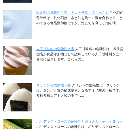
乳化剤の危険性と害（大人・子供・赤ちゃん）
乳化剤の
危険性は... 乳化剤は、水と油を均一に混ぜ合わせること
のできる食品添加物ですが、泡立ちを良くし泡を壊...
人工甘味料の危険性と害
人工甘味料の危険性は... 厚生労
働省が食品添加物として認可している人工甘味料を五十
音順に紹介します。これらの...
グリシンの危険性と害
グリシンの危険性は... グリシン
は、タンパク質の構成要素となるアミノ酸の一種です。
多種多様なアミノ酸の中でも...
ポリデキストロースの危険性と害（大人・子供・赤ちゃ...
ポリデキストロースの危険性は... ポリデキストロース