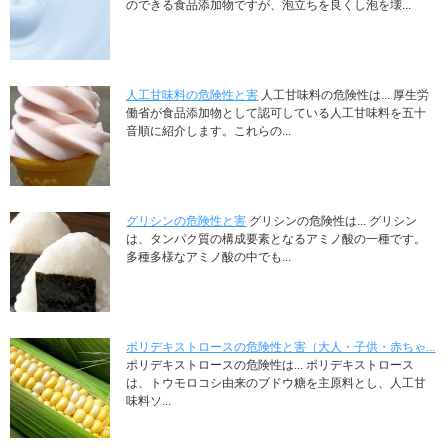
のできる食品添加物ですが、泡立ちを良くし泡を壊...
人工甘味料の危険性と害
人工甘味料の危険性は... 厚生労
働省が食品添加物として認可している人工甘味料を五十
音順に紹介します。これらの...
グリシンの危険性と害
グリシンの危険性は... グリシン
は、タンパク質の構成要素となるアミノ酸の一種です。
多種多様なアミノ酸の中でも...
ポリデキストロースの危険性と害（大人・子供・赤ちゃ...
ポリデキストロースの危険性は... ポリデキストロース
は、トウモロコシ由来のブドウ糖を主原料とし、人工甘
味料ソ...