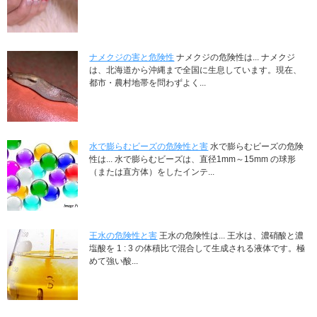
ナメクジの害と危険性
ナメクジの危険性は... ナメクジ
は、北海道から沖縄まで全国に生息しています。現在、
都市・農村地帯を問わずよく...
水で膨らむビーズの危険性と害
水で膨らむビーズの危険
性は... 水で膨らむビーズは、直径1mm～15mm の球形
（または直方体）をしたインテ...
王水の危険性と害
王水の危険性は... 王水は、濃硝酸と濃
塩酸を 1 : 3 の体積比で混合して生成される液体です。極
めて強い酸...