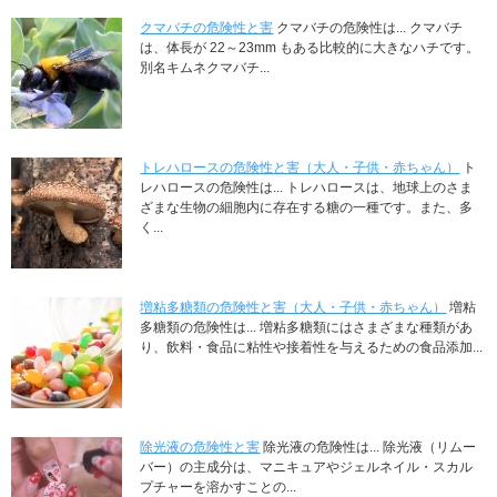
クマバチの危険性と害
クマバチの危険性は... クマバチ
は、体長が 22～23mm もある比較的に大きなハチです。
別名キムネクマバチ...
トレハロースの危険性と害（大人・子供・赤ちゃん）
ト
レハロースの危険性は... トレハロースは、地球上のさま
ざまな生物の細胞内に存在する糖の一種です。また、多
く...
増粘多糖類の危険性と害（大人・子供・赤ちゃん）
増粘
多糖類の危険性は... 増粘多糖類にはさまざまな種類があ
り、飲料・食品に粘性や接着性を与えるための食品添加...
除光液の危険性と害
除光液の危険性は... 除光液（リムー
バー）の主成分は、マニキュアやジェルネイル・スカル
プチャーを溶かすことの...