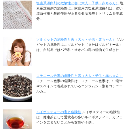
塩素系漂白剤の危険性と害（大人・子供・赤ちゃん）
塩
素系漂白剤の危険性は... 家庭用の塩素系漂白剤は、強い
漂白作用と殺菌作用がある次亜塩素酸ナトリウムを主成
分...
ソルビットの危険性と害（大人・子供・赤ちゃん）
ソル
ビットの危険性は... ソルビット（またはソルビトール）
は、自然界ではバラ科・オオバコ科の植物で生成され、...
コチニール色素の危険性と害（大人・子供・赤ちゃん）
コチニール色素の危険性は... コチニール色素は、中南米
やスペインで養殖されているエンジムシ（別名コチニー
ルカ...
ルイボスティーの害と危険性
ルイボスティーの危険性
は... 健康茶として愛飲者の多いルイボスティー。カフェ
インを含まないことから女性や子供...