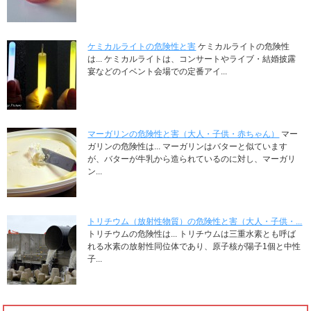
ケミカルライトの危険性と害
ケミカルライトの危険性
は... ケミカルライトは、コンサートやライブ・結婚披露
宴などのイベント会場での定番アイ...
マーガリンの危険性と害（大人・子供・赤ちゃん）
マー
ガリンの危険性は... マーガリンはバターと似ています
が、バターが牛乳から造られているのに対し、マーガリ
ン...
トリチウム（放射性物質）の危険性と害（大人・子供・...
トリチウムの危険性は... トリチウムは三重水素とも呼ば
れる水素の放射性同位体であり、原子核が陽子1個と中性
子...