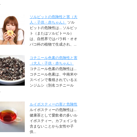
.
ソルビットの危険性と害（大
人・子供・赤ちゃん）
ソル
ビットの危険性は... ソルビッ
ト（またはソルビトール）
は、自然界ではバラ科・オオ
バコ科の植物で生成され、...
コチニール色素の危険性と害
（大人・子供・赤ちゃん）
コチニール色素の危険性は...
コチニール色素は、中南米や
スペインで養殖されているエ
ンジムシ（別名コチニール
.
ルイボスティーの害と危険性
ルイボスティーの危険性は...
健康茶として愛飲者の多いル
イボスティー。カフェインを
含まないことから女性や子
供...