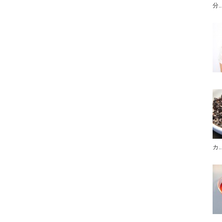
分..
カ..