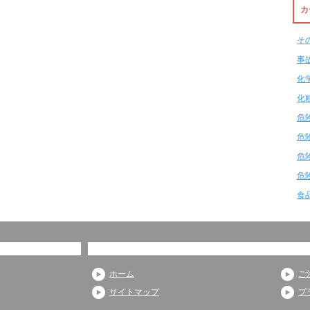
カ
そ
事
化
化
危
危
危
危
食
ホーム
ご
サイトマップ
プ