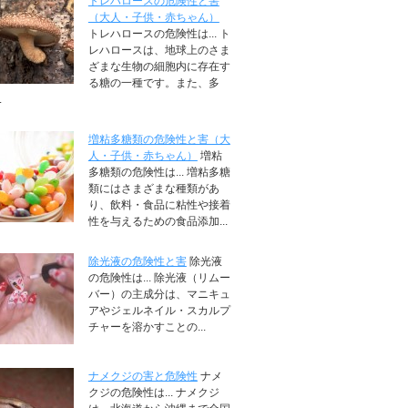
トレハロースの危険性と害
（大人・子供・赤ちゃん）
トレハロースの危険性は... ト
レハロースは、地球上のさま
ざまな生物の細胞内に存在す
る糖の一種です。また、多
.
増粘多糖類の危険性と害（大
人・子供・赤ちゃん）
増粘
多糖類の危険性は... 増粘多糖
類にはさまざまな種類があ
り、飲料・食品に粘性や接着
性を与えるための食品添加...
除光液の危険性と害
除光液
の危険性は... 除光液（リムー
バー）の主成分は、マニキュ
アやジェルネイル・スカルプ
チャーを溶かすことの...
ナメクジの害と危険性
ナメ
クジの危険性は... ナメクジ