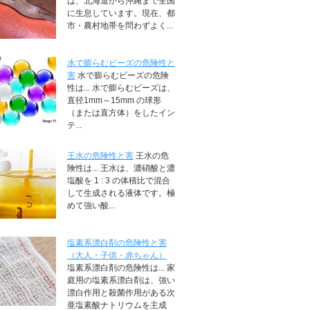
は、北海道から沖縄まで全国
に生息しています。現在、都
市・農村地帯を問わずよく...
水で膨らむビーズの危険性と
害
水で膨らむビーズの危険
性は... 水で膨らむビーズは、
直径1mm～15mm の球形
（または直方体）をしたイン
テ...
王水の危険性と害
王水の危
険性は... 王水は、濃硝酸と濃
塩酸を 1 : 3 の体積比で混合
して生成される液体です。極
めて強い酸...
塩素系漂白剤の危険性と害
（大人・子供・赤ちゃん）
塩素系漂白剤の危険性は... 家
庭用の塩素系漂白剤は、強い
漂白作用と殺菌作用がある次
亜塩素酸ナトリウムを主成