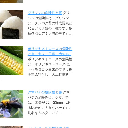
グリシンの危険性と害
グリ
シンの危険性は... グリシン
は、タンパク質の構成要素と
なるアミノ酸の一種です。多
種多様なアミノ酸の中でも...
ポリデキストロースの危険性
と害（大人・子供・赤ちゃ...
ポリデキストロースの危険性
は... ポリデキストロースは、
トウモロコシ由来のブドウ糖
を主原料とし、人工甘味料
.
クマバチの危険性と害
クマ
バチの危険性は... クマバチ
は、体長が 22～23mm もあ
る比較的に大きなハチです。
別名キムネクマバチ...