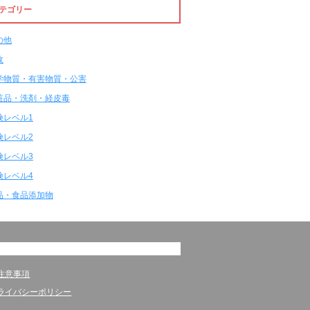
テゴリー
の他
故
学物質・有害物質・公害
粧品・洗剤・経皮毒
険レベル1
険レベル2
険レベル3
険レベル4
品・食品添加物
注意事項
ライバシーポリシー