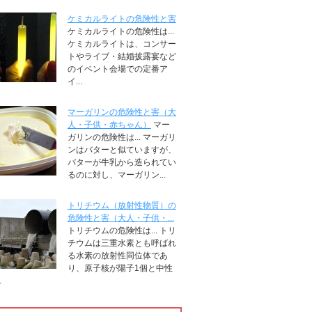
ケミカルライトの危険性と害
ケミカルライトの危険性は...
ケミカルライトは、コンサー
トやライブ・結婚披露宴など
のイベント会場での定番ア
イ...
マーガリンの危険性と害（大
人・子供・赤ちゃん）
マー
ガリンの危険性は... マーガリ
ンはバターと似ていますが、
バターが牛乳から造られてい
るのに対し、マーガリン...
トリチウム（放射性物質）の
危険性と害（大人・子供・...
トリチウムの危険性は... トリ
チウムは三重水素とも呼ばれ
る水素の放射性同位体であ
り、原子核が陽子1個と中性
.