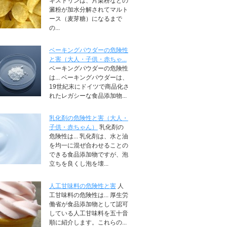
キストリンは、片栗粉などの
澱粉が加水分解されてマルト
ース（麦芽糖）になるまで
の...
ベーキングパウダーの危険性
と害（大人・子供・赤ちゃ...
ベーキングパウダーの危険性
は... ベーキングパウダーは、
19世紀末にドイツで商品化さ
れたレガシーな食品添加物...
乳化剤の危険性と害（大人・
子供・赤ちゃん）
乳化剤の
危険性は... 乳化剤は、水と油
を均一に混ぜ合わせることの
できる食品添加物ですが、泡
立ちを良くし泡を壊...
人工甘味料の危険性と害
人
工甘味料の危険性は... 厚生労
働省が食品添加物として認可
している人工甘味料を五十音
順に紹介します。これらの...