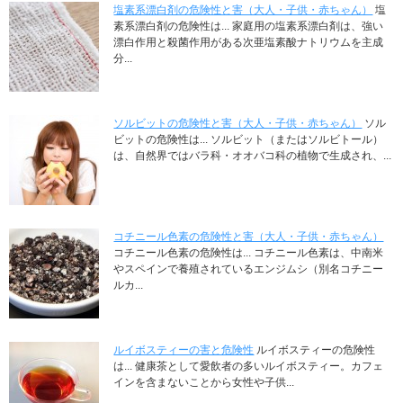
塩素系漂白剤の危険性と害（大人・子供・赤ちゃん）
塩
素系漂白剤の危険性は... 家庭用の塩素系漂白剤は、強い
漂白作用と殺菌作用がある次亜塩素酸ナトリウムを主成
分...
ソルビットの危険性と害（大人・子供・赤ちゃん）
ソル
ビットの危険性は... ソルビット（またはソルビトール）
は、自然界ではバラ科・オオバコ科の植物で生成され、...
コチニール色素の危険性と害（大人・子供・赤ちゃん）
コチニール色素の危険性は... コチニール色素は、中南米
やスペインで養殖されているエンジムシ（別名コチニー
ルカ...
ルイボスティーの害と危険性
ルイボスティーの危険性
は... 健康茶として愛飲者の多いルイボスティー。カフェ
インを含まないことから女性や子供...