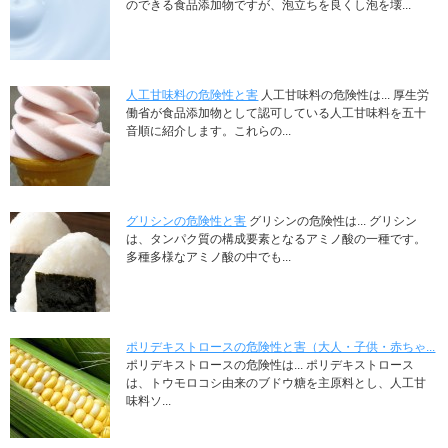
のできる食品添加物ですが、泡立ちを良くし泡を壊...
人工甘味料の危険性と害
人工甘味料の危険性は... 厚生労
働省が食品添加物として認可している人工甘味料を五十
音順に紹介します。これらの...
グリシンの危険性と害
グリシンの危険性は... グリシン
は、タンパク質の構成要素となるアミノ酸の一種です。
多種多様なアミノ酸の中でも...
ポリデキストロースの危険性と害（大人・子供・赤ちゃ...
ポリデキストロースの危険性は... ポリデキストロース
は、トウモロコシ由来のブドウ糖を主原料とし、人工甘
味料ソ...