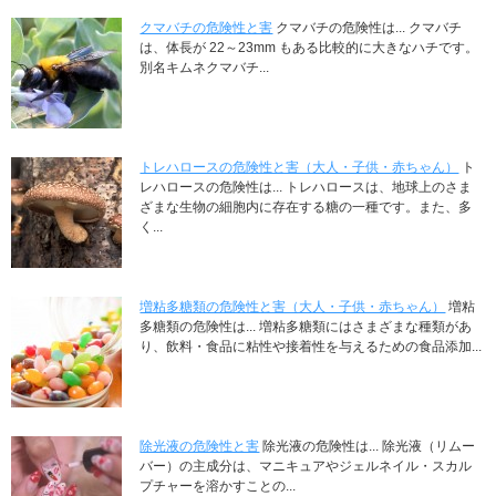
クマバチの危険性と害
クマバチの危険性は... クマバチ
は、体長が 22～23mm もある比較的に大きなハチです。
別名キムネクマバチ...
トレハロースの危険性と害（大人・子供・赤ちゃん）
ト
レハロースの危険性は... トレハロースは、地球上のさま
ざまな生物の細胞内に存在する糖の一種です。また、多
く...
増粘多糖類の危険性と害（大人・子供・赤ちゃん）
増粘
多糖類の危険性は... 増粘多糖類にはさまざまな種類があ
り、飲料・食品に粘性や接着性を与えるための食品添加...
除光液の危険性と害
除光液の危険性は... 除光液（リムー
バー）の主成分は、マニキュアやジェルネイル・スカル
プチャーを溶かすことの...