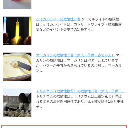
ケミカルライトの危険性と害
ケミカルライトの危険性
は... ケミカルライトは、コンサートやライブ・結婚披露
宴などのイベント会場での定番アイ...
マーガリンの危険性と害（大人・子供・赤ちゃん）
マー
ガリンの危険性は... マーガリンはバターと似ています
が、バターが牛乳から造られているのに対し、マーガリ
ン...
トリチウム（放射性物質）の危険性と害（大人・子供・...
トリチウムの危険性は... トリチウムは三重水素とも呼ば
れる水素の放射性同位体であり、原子核が陽子1個と中性
子...