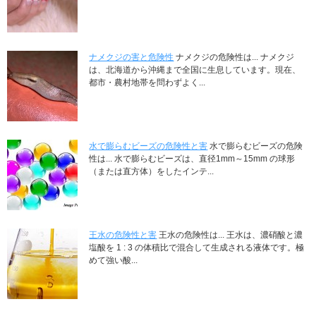
ナメクジの害と危険性
ナメクジの危険性は... ナメクジ
は、北海道から沖縄まで全国に生息しています。現在、
都市・農村地帯を問わずよく...
水で膨らむビーズの危険性と害
水で膨らむビーズの危険
性は... 水で膨らむビーズは、直径1mm～15mm の球形
（または直方体）をしたインテ...
王水の危険性と害
王水の危険性は... 王水は、濃硝酸と濃
塩酸を 1 : 3 の体積比で混合して生成される液体です。極
めて強い酸...