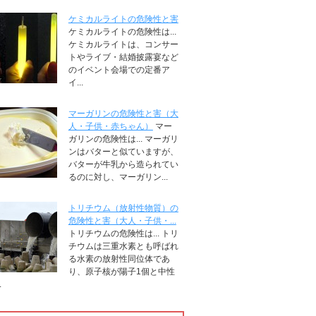
ケミカルライトの危険性と害
ケミカルライトの危険性は...
ケミカルライトは、コンサー
トやライブ・結婚披露宴など
のイベント会場での定番ア
イ...
マーガリンの危険性と害（大
人・子供・赤ちゃん）
マー
ガリンの危険性は... マーガリ
ンはバターと似ていますが、
バターが牛乳から造られてい
るのに対し、マーガリン...
トリチウム（放射性物質）の
危険性と害（大人・子供・...
トリチウムの危険性は... トリ
チウムは三重水素とも呼ばれ
る水素の放射性同位体であ
り、原子核が陽子1個と中性
.