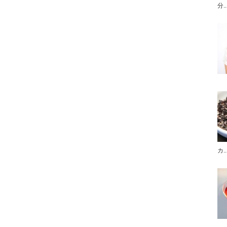
分..
カ..