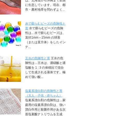
は、北海道から沖縄まで全国
に生息しています。現在、都
市・農村地帯を問わずよく...
水で膨らむビーズの危険性と
害
水で膨らむビーズの危険
性は... 水で膨らむビーズは、
直径1mm～15mm の球形
（または直方体）をしたイン
テ...
王水の危険性と害
王水の危
険性は... 王水は、濃硝酸と濃
塩酸を 1 : 3 の体積比で混合
して生成される液体です。極
めて強い酸...
塩素系漂白剤の危険性と害
（大人・子供・赤ちゃん）
塩素系漂白剤の危険性は... 家
庭用の塩素系漂白剤は、強い
漂白作用と殺菌作用がある次
亜塩素酸ナトリウムを主成