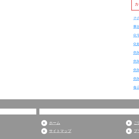
カ
そ
事
化
化
危
危
危
危
食
ホーム
ご
サイトマップ
プ