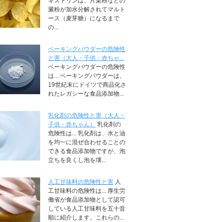
キストリンは、片栗粉などの
澱粉が加水分解されてマルト
ース（麦芽糖）になるまで
の...
ベーキングパウダーの危険性
と害（大人・子供・赤ちゃ...
ベーキングパウダーの危険性
は... ベーキングパウダーは、
19世紀末にドイツで商品化さ
れたレガシーな食品添加物...
乳化剤の危険性と害（大人・
子供・赤ちゃん）
乳化剤の
危険性は... 乳化剤は、水と油
を均一に混ぜ合わせることの
できる食品添加物ですが、泡
立ちを良くし泡を壊...
人工甘味料の危険性と害
人
工甘味料の危険性は... 厚生労
働省が食品添加物として認可
している人工甘味料を五十音
順に紹介します。これらの...