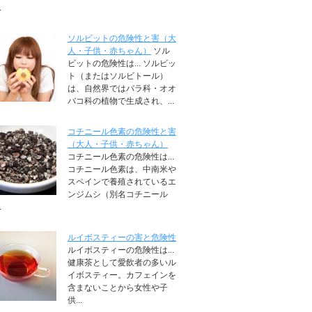
.
ソルビットの危険性と害（大
人・子供・赤ちゃん）
ソル
ビットの危険性は... ソルビッ
ト（またはソルビトール）
は、自然界ではバラ科・オオ
バコ科の植物で生成され、...
コチニール色素の危険性と害
（大人・子供・赤ちゃん）
コチニール色素の危険性は...
コチニール色素は、中南米や
スペインで養殖されているエ
ンジムシ（別名コチニール
.
ルイボスティーの害と危険性
ルイボスティーの危険性は...
健康茶として愛飲者の多いル
イボスティー。カフェインを
含まないことから女性や子
供...