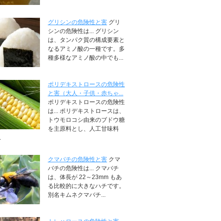
グリシンの危険性と害
グリ
シンの危険性は... グリシン
は、タンパク質の構成要素と
なるアミノ酸の一種です。多
種多様なアミノ酸の中でも...
ポリデキストロースの危険性
と害（大人・子供・赤ちゃ...
ポリデキストロースの危険性
は... ポリデキストロースは、
トウモロコシ由来のブドウ糖
を主原料とし、人工甘味料
.
クマバチの危険性と害
クマ
バチの危険性は... クマバチ
は、体長が 22～23mm もあ
る比較的に大きなハチです。
別名キムネクマバチ...