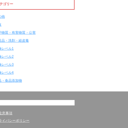
テゴリー
の他
故
学物質・有害物質・公害
粧品・洗剤・経皮毒
険レベル1
険レベル2
険レベル3
険レベル4
品・食品添加物
注意事項
ライバシーポリシー