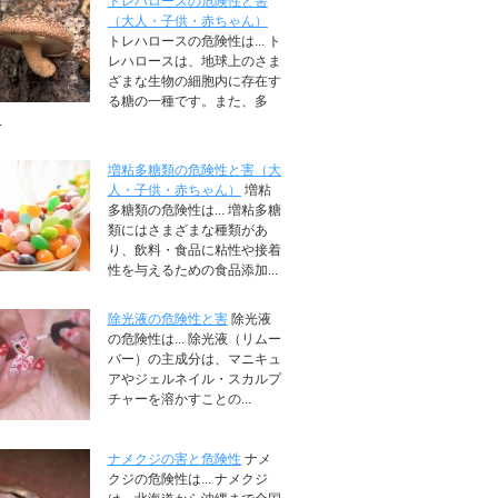
トレハロースの危険性と害
（大人・子供・赤ちゃん）
トレハロースの危険性は... ト
レハロースは、地球上のさま
ざまな生物の細胞内に存在す
る糖の一種です。また、多
.
増粘多糖類の危険性と害（大
人・子供・赤ちゃん）
増粘
多糖類の危険性は... 増粘多糖
類にはさまざまな種類があ
り、飲料・食品に粘性や接着
性を与えるための食品添加...
除光液の危険性と害
除光液
の危険性は... 除光液（リムー
バー）の主成分は、マニキュ
アやジェルネイル・スカルプ
チャーを溶かすことの...
ナメクジの害と危険性
ナメ
クジの危険性は... ナメクジ