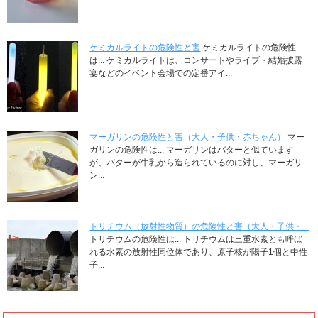
ケミカルライトの危険性と害
ケミカルライトの危険性
は... ケミカルライトは、コンサートやライブ・結婚披露
宴などのイベント会場での定番アイ...
マーガリンの危険性と害（大人・子供・赤ちゃん）
マー
ガリンの危険性は... マーガリンはバターと似ています
が、バターが牛乳から造られているのに対し、マーガリ
ン...
トリチウム（放射性物質）の危険性と害（大人・子供・...
トリチウムの危険性は... トリチウムは三重水素とも呼ば
れる水素の放射性同位体であり、原子核が陽子1個と中性
子...