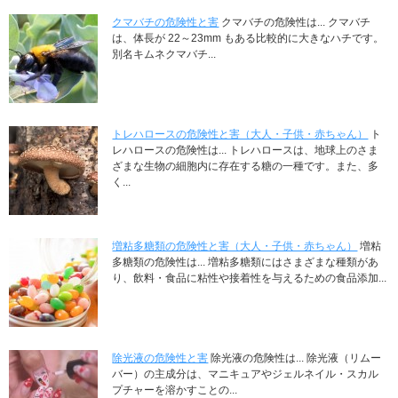
クマバチの危険性と害
クマバチの危険性は... クマバチ
は、体長が 22～23mm もある比較的に大きなハチです。
別名キムネクマバチ...
トレハロースの危険性と害（大人・子供・赤ちゃん）
ト
レハロースの危険性は... トレハロースは、地球上のさま
ざまな生物の細胞内に存在する糖の一種です。また、多
く...
増粘多糖類の危険性と害（大人・子供・赤ちゃん）
増粘
多糖類の危険性は... 増粘多糖類にはさまざまな種類があ
り、飲料・食品に粘性や接着性を与えるための食品添加...
除光液の危険性と害
除光液の危険性は... 除光液（リムー
バー）の主成分は、マニキュアやジェルネイル・スカル
プチャーを溶かすことの...