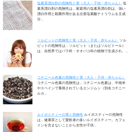
塩素系漂白剤の危険性と害（大人・子供・赤ちゃん）
塩
素系漂白剤の危険性は... 家庭用の塩素系漂白剤は、強い
漂白作用と殺菌作用がある次亜塩素酸ナトリウムを主成
分...
ソルビットの危険性と害（大人・子供・赤ちゃん）
ソル
ビットの危険性は... ソルビット（またはソルビトール）
は、自然界ではバラ科・オオバコ科の植物で生成され、...
コチニール色素の危険性と害（大人・子供・赤ちゃん）
コチニール色素の危険性は... コチニール色素は、中南米
やスペインで養殖されているエンジムシ（別名コチニー
ルカ...
ルイボスティーの害と危険性
ルイボスティーの危険性
は... 健康茶として愛飲者の多いルイボスティー。カフェ
インを含まないことから女性や子供...