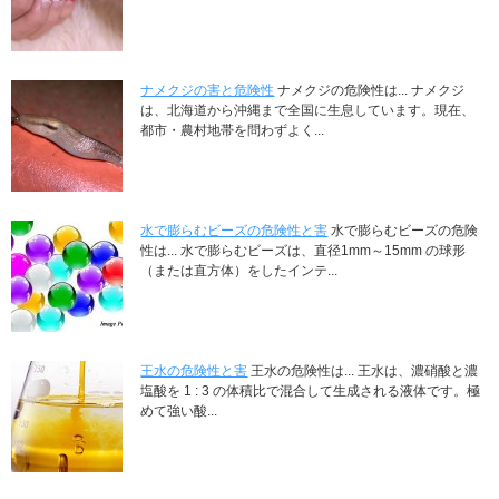
ナメクジの害と危険性
ナメクジの危険性は... ナメクジ
は、北海道から沖縄まで全国に生息しています。現在、
都市・農村地帯を問わずよく...
水で膨らむビーズの危険性と害
水で膨らむビーズの危険
性は... 水で膨らむビーズは、直径1mm～15mm の球形
（または直方体）をしたインテ...
王水の危険性と害
王水の危険性は... 王水は、濃硝酸と濃
塩酸を 1 : 3 の体積比で混合して生成される液体です。極
めて強い酸...