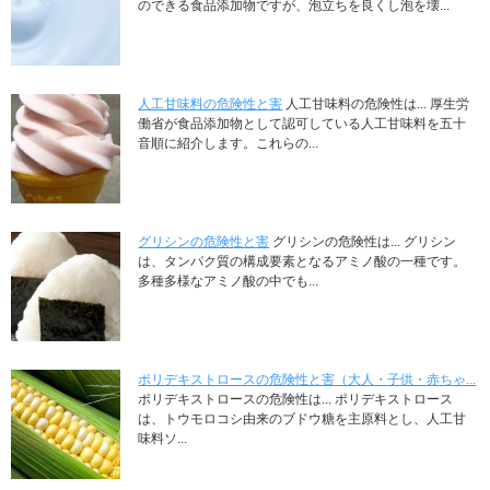
のできる食品添加物ですが、泡立ちを良くし泡を壊...
人工甘味料の危険性と害
人工甘味料の危険性は... 厚生労
働省が食品添加物として認可している人工甘味料を五十
音順に紹介します。これらの...
グリシンの危険性と害
グリシンの危険性は... グリシン
は、タンパク質の構成要素となるアミノ酸の一種です。
多種多様なアミノ酸の中でも...
ポリデキストロースの危険性と害（大人・子供・赤ちゃ...
ポリデキストロースの危険性は... ポリデキストロース
は、トウモロコシ由来のブドウ糖を主原料とし、人工甘
味料ソ...