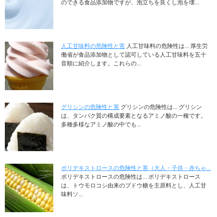
のできる食品添加物ですが、泡立ちを良くし泡を壊...
人工甘味料の危険性と害
人工甘味料の危険性は... 厚生労
働省が食品添加物として認可している人工甘味料を五十
音順に紹介します。これらの...
グリシンの危険性と害
グリシンの危険性は... グリシン
は、タンパク質の構成要素となるアミノ酸の一種です。
多種多様なアミノ酸の中でも...
ポリデキストロースの危険性と害（大人・子供・赤ちゃ...
ポリデキストロースの危険性は... ポリデキストロース
は、トウモロコシ由来のブドウ糖を主原料とし、人工甘
味料ソ...