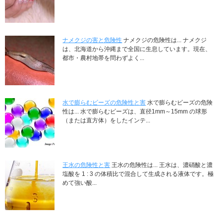
ナメクジの害と危険性
ナメクジの危険性は... ナメクジ
は、北海道から沖縄まで全国に生息しています。現在、
都市・農村地帯を問わずよく...
水で膨らむビーズの危険性と害
水で膨らむビーズの危険
性は... 水で膨らむビーズは、直径1mm～15mm の球形
（または直方体）をしたインテ...
王水の危険性と害
王水の危険性は... 王水は、濃硝酸と濃
塩酸を 1 : 3 の体積比で混合して生成される液体です。極
めて強い酸...