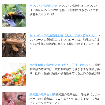
クマバチの危険性と害
クマバチの危険性は... クマバチ
は、体長が 22～23mm もある比較的に大きなハチです。
別名キムネクマバチ...
トレハロースの危険性と害（大人・子供・赤ちゃん）
ト
レハロースの危険性は... トレハロースは、地球上のさま
ざまな生物の細胞内に存在する糖の一種です。また、多
く...
増粘多糖類の危険性と害（大人・子供・赤ちゃん）
増粘
多糖類の危険性は... 増粘多糖類にはさまざまな種類があ
り、飲料・食品に粘性や接着性を与えるための食品添加...
除光液の危険性と害
除光液の危険性は... 除光液（リムー
バー）の主成分は、マニキュアやジェルネイル・スカル
プチャーを溶かすことの...