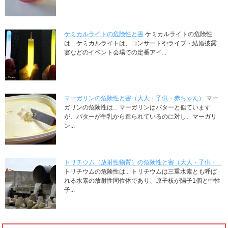
ケミカルライトの危険性と害
ケミカルライトの危険性
は... ケミカルライトは、コンサートやライブ・結婚披露
宴などのイベント会場での定番アイ...
マーガリンの危険性と害（大人・子供・赤ちゃん）
マー
ガリンの危険性は... マーガリンはバターと似ています
が、バターが牛乳から造られているのに対し、マーガリ
ン...
トリチウム（放射性物質）の危険性と害（大人・子供・...
トリチウムの危険性は... トリチウムは三重水素とも呼ば
れる水素の放射性同位体であり、原子核が陽子1個と中性
子...