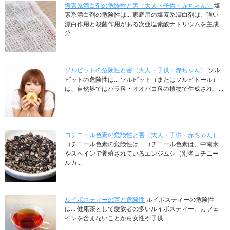
塩素系漂白剤の危険性と害（大人・子供・赤ちゃん）
塩
素系漂白剤の危険性は... 家庭用の塩素系漂白剤は、強い
漂白作用と殺菌作用がある次亜塩素酸ナトリウムを主成
分...
ソルビットの危険性と害（大人・子供・赤ちゃん）
ソル
ビットの危険性は... ソルビット（またはソルビトール）
は、自然界ではバラ科・オオバコ科の植物で生成され、...
コチニール色素の危険性と害（大人・子供・赤ちゃん）
コチニール色素の危険性は... コチニール色素は、中南米
やスペインで養殖されているエンジムシ（別名コチニー
ルカ...
ルイボスティーの害と危険性
ルイボスティーの危険性
は... 健康茶として愛飲者の多いルイボスティー。カフェ
インを含まないことから女性や子供...