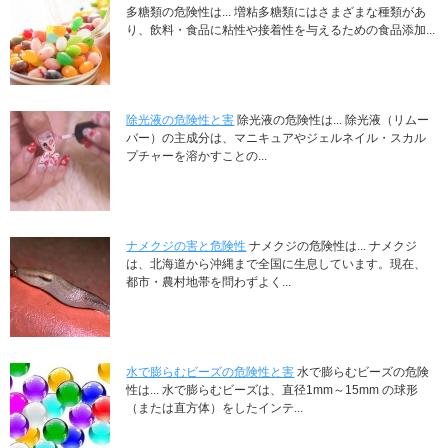
多糖類の危険性は... 増粘多糖類にはさまざまな種類があ
り、飲料・食品に粘性や接着性を与えるための食品添加...
除光液の危険性と害
除光液の危険性は... 除光液（リムー
バー）の主成分は、マニキュアやジェルネイル・スカル
プチャーを溶かすことの...
ナメクジの害と危険性
ナメクジの危険性は... ナメクジ
は、北海道から沖縄まで全国に生息しています。現在、
都市・農村地帯を問わずよく...
水で膨らむビーズの危険性と害
水で膨らむビーズの危険
性は... 水で膨らむビーズは、直径1mm～15mm の球形
（または直方体）をしたインテ...