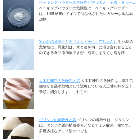
ベーキングパウダーの危険性と害（大人・子供・赤ちゃ...
ベーキングパウダーの危険性は... ベーキングパウダー
は、19世紀末にドイツで商品化されたレガシーな食品添
加物...
乳化剤の危険性と害（大人・子供・赤ちゃん）
乳化剤の
危険性は... 乳化剤は、水と油を均一に混ぜ合わせること
のできる食品添加物ですが、泡立ちを良くし泡を壊...
人工甘味料の危険性と害
人工甘味料の危険性は... 厚生労
働省が食品添加物として認可している人工甘味料を五十
音順に紹介します。これらの...
グリシンの危険性と害
グリシンの危険性は... グリシン
は、タンパク質の構成要素となるアミノ酸の一種です。
多種多様なアミノ酸の中でも...