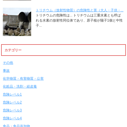
トリチウム（放射性物質）の危険性と害（大人・子供・...
トリチウムの危険性は... トリチウムは三重水素とも呼ば
れる水素の放射性同位体であり、原子核が陽子1個と中性
子...
カテゴリー
その他
事故
化学物質・有害物質・公害
化粧品・洗剤・経皮毒
危険レベル1
危険レベル2
危険レベル3
危険レベル4
食品・食品添加物