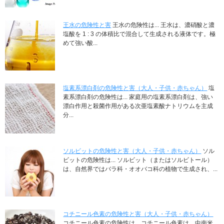
王水の危険性と害
王水の危険性は... 王水は、濃硝酸と濃
塩酸を 1 : 3 の体積比で混合して生成される液体です。極
めて強い酸...
塩素系漂白剤の危険性と害（大人・子供・赤ちゃん）
塩
素系漂白剤の危険性は... 家庭用の塩素系漂白剤は、強い
漂白作用と殺菌作用がある次亜塩素酸ナトリウムを主成
分...
ソルビットの危険性と害（大人・子供・赤ちゃん）
ソル
ビットの危険性は... ソルビット（またはソルビトール）
は、自然界ではバラ科・オオバコ科の植物で生成され、...
コチニール色素の危険性と害（大人・子供・赤ちゃん）
コチニール色素の危険性は... コチニール色素は、中南米