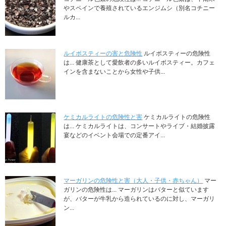
やスペインで養殖されているエンジムシ（別名コチニー
ルカ...
ルイボスティーの害と危険性
ルイボスティーの危険性
は... 健康茶として愛飲者の多いルイボスティー。カフェ
インを含まないことから女性や子供...
ケミカルライトの危険性と害
ケミカルライトの危険性
は... ケミカルライトは、コンサートやライブ・結婚披露
宴などのイベント会場での定番アイ...
マーガリンの危険性と害（大人・子供・赤ちゃん）
マー
ガリンの危険性は... マーガリンはバターと似ています
が、バターが牛乳から造られているのに対し、マーガリ
ン...