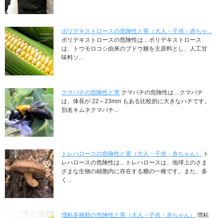
ポリデキストロースの危険性と害（大人・子供・赤ちゃ...
ポリデキストロースの危険性は... ポリデキストロース
は、トウモロコシ由来のブドウ糖を主原料とし、人工甘
味料ソ...
クマバチの危険性と害
クマバチの危険性は... クマバチ
は、体長が 22～23mm もある比較的に大きなハチです。
別名キムネクマバチ...
トレハロースの危険性と害（大人・子供・赤ちゃん）
ト
レハロースの危険性は... トレハロースは、地球上のさま
ざまな生物の細胞内に存在する糖の一種です。また、多
く...
増粘多糖類の危険性と害（大人・子供・赤ちゃん）
増粘