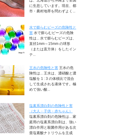
は、北海道から沖縄まで全国
に生息しています。現在、都
市・農村地帯を問わずよく...
水で膨らむビーズの危険性と
害
水で膨らむビーズの危険
性は... 水で膨らむビーズは、
直径1mm～15mm の球形
（または直方体）をしたイン
テ...
王水の危険性と害
王水の危
険性は... 王水は、濃硝酸と濃
塩酸を 1 : 3 の体積比で混合
して生成される液体です。極
めて強い酸...
塩素系漂白剤の危険性と害
（大人・子供・赤ちゃん）
塩素系漂白剤の危険性は... 家
庭用の塩素系漂白剤は、強い
漂白作用と殺菌作用がある次
亜塩素酸ナトリウムを主成