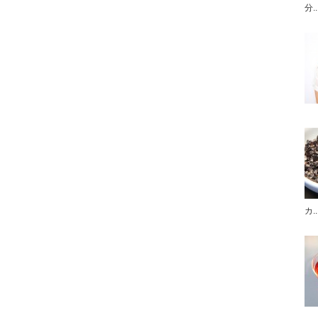
分..
カ..