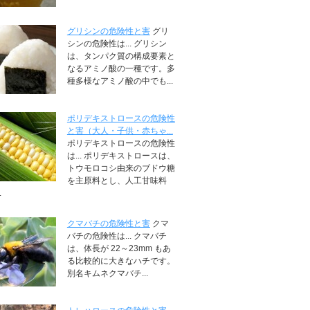
グリシンの危険性と害
グリ
シンの危険性は... グリシン
は、タンパク質の構成要素と
なるアミノ酸の一種です。多
種多様なアミノ酸の中でも...
ポリデキストロースの危険性
と害（大人・子供・赤ちゃ...
ポリデキストロースの危険性
は... ポリデキストロースは、
トウモロコシ由来のブドウ糖
を主原料とし、人工甘味料
.
クマバチの危険性と害
クマ
バチの危険性は... クマバチ
は、体長が 22～23mm もあ
る比較的に大きなハチです。
別名キムネクマバチ...