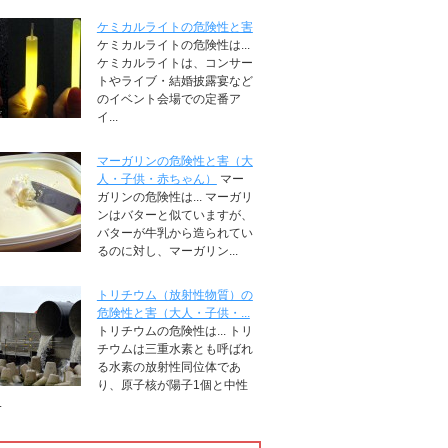
ケミカルライトの危険性と害
ケミカルライトの危険性は...
ケミカルライトは、コンサー
トやライブ・結婚披露宴など
のイベント会場での定番ア
イ...
マーガリンの危険性と害（大
人・子供・赤ちゃん）
マー
ガリンの危険性は... マーガリ
ンはバターと似ていますが、
バターが牛乳から造られてい
るのに対し、マーガリン...
トリチウム（放射性物質）の
危険性と害（大人・子供・...
トリチウムの危険性は... トリ
チウムは三重水素とも呼ばれ
る水素の放射性同位体であ
り、原子核が陽子1個と中性
.