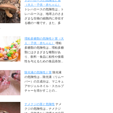
トレハロースの危険性と害
（大人・子供・赤ちゃん）
トレハロースの危険性は... ト
レハロースは、地球上のさま
ざまな生物の細胞内に存在す
る糖の一種です。また、多
.
増粘多糖類の危険性と害（大
人・子供・赤ちゃん）
増粘
多糖類の危険性は... 増粘多糖
類にはさまざまな種類があ
り、飲料・食品に粘性や接着
性を与えるための食品添加...
除光液の危険性と害
除光液
の危険性は... 除光液（リムー
バー）の主成分は、マニキュ
アやジェルネイル・スカルプ
チャーを溶かすことの...
ナメクジの害と危険性
ナメ
クジの危険性は... ナメクジ