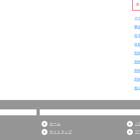
カ
そ
事
化
化
危
危
危
危
食
ホーム
ご
サイトマップ
プ