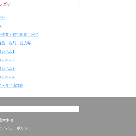
テゴリー
の他
故
学物質・有害物質・公害
粧品・洗剤・経皮毒
険レベル1
険レベル2
険レベル3
険レベル4
品・食品添加物
注意事項
ライバシーポリシー