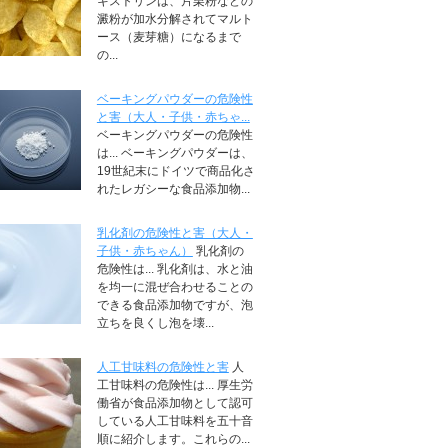
キストリンは、片栗粉などの
澱粉が加水分解されてマルト
ース（麦芽糖）になるまで
の...
ベーキングパウダーの危険性
と害（大人・子供・赤ちゃ...
ベーキングパウダーの危険性
は... ベーキングパウダーは、
19世紀末にドイツで商品化さ
れたレガシーな食品添加物...
乳化剤の危険性と害（大人・
子供・赤ちゃん）
乳化剤の
危険性は... 乳化剤は、水と油
を均一に混ぜ合わせることの
できる食品添加物ですが、泡
立ちを良くし泡を壊...
人工甘味料の危険性と害
人
工甘味料の危険性は... 厚生労
働省が食品添加物として認可
している人工甘味料を五十音
順に紹介します。これらの...