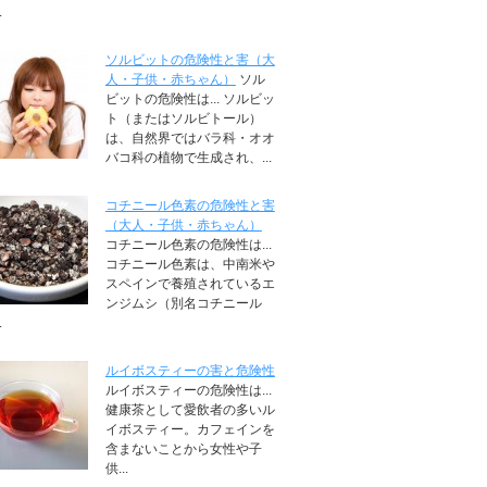
.
ソルビットの危険性と害（大
人・子供・赤ちゃん）
ソル
ビットの危険性は... ソルビッ
ト（またはソルビトール）
は、自然界ではバラ科・オオ
バコ科の植物で生成され、...
コチニール色素の危険性と害
（大人・子供・赤ちゃん）
コチニール色素の危険性は...
コチニール色素は、中南米や
スペインで養殖されているエ
ンジムシ（別名コチニール
.
ルイボスティーの害と危険性
ルイボスティーの危険性は...
健康茶として愛飲者の多いル
イボスティー。カフェインを
含まないことから女性や子
供...