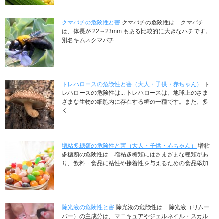
クマバチの危険性と害
クマバチの危険性は... クマバチ
は、体長が 22～23mm もある比較的に大きなハチです。
別名キムネクマバチ...
トレハロースの危険性と害（大人・子供・赤ちゃん）
ト
レハロースの危険性は... トレハロースは、地球上のさま
ざまな生物の細胞内に存在する糖の一種です。また、多
く...
増粘多糖類の危険性と害（大人・子供・赤ちゃん）
増粘
多糖類の危険性は... 増粘多糖類にはさまざまな種類があ
り、飲料・食品に粘性や接着性を与えるための食品添加...
除光液の危険性と害
除光液の危険性は... 除光液（リムー
バー）の主成分は、マニキュアやジェルネイル・スカル