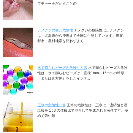
プチャーを溶かすことの...
ナメクジの害と危険性
ナメクジの危険性は... ナメクジ
は、北海道から沖縄まで全国に生息しています。現在、
都市・農村地帯を問わずよく...
水で膨らむビーズの危険性と害
水で膨らむビーズの危険
性は... 水で膨らむビーズは、直径1mm～15mm の球形
（または直方体）をしたインテ...
王水の危険性と害
王水の危険性は... 王水は、濃硝酸と濃
塩酸を 1 : 3 の体積比で混合して生成される液体です。極
めて強い酸...