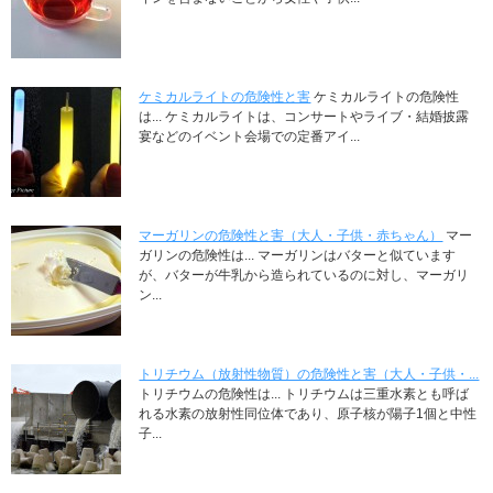
ケミカルライトの危険性と害
ケミカルライトの危険性
は... ケミカルライトは、コンサートやライブ・結婚披露
宴などのイベント会場での定番アイ...
マーガリンの危険性と害（大人・子供・赤ちゃん）
マー
ガリンの危険性は... マーガリンはバターと似ています
が、バターが牛乳から造られているのに対し、マーガリ
ン...
トリチウム（放射性物質）の危険性と害（大人・子供・...
トリチウムの危険性は... トリチウムは三重水素とも呼ば
れる水素の放射性同位体であり、原子核が陽子1個と中性
子...