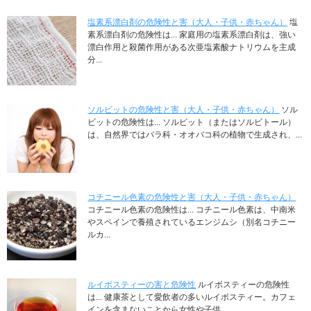
塩素系漂白剤の危険性と害（大人・子供・赤ちゃん）
塩
素系漂白剤の危険性は... 家庭用の塩素系漂白剤は、強い
漂白作用と殺菌作用がある次亜塩素酸ナトリウムを主成
分...
ソルビットの危険性と害（大人・子供・赤ちゃん）
ソル
ビットの危険性は... ソルビット（またはソルビトール）
は、自然界ではバラ科・オオバコ科の植物で生成され、...
コチニール色素の危険性と害（大人・子供・赤ちゃん）
コチニール色素の危険性は... コチニール色素は、中南米
やスペインで養殖されているエンジムシ（別名コチニー
ルカ...
ルイボスティーの害と危険性
ルイボスティーの危険性
は... 健康茶として愛飲者の多いルイボスティー。カフェ
インを含まないことから女性や子供...