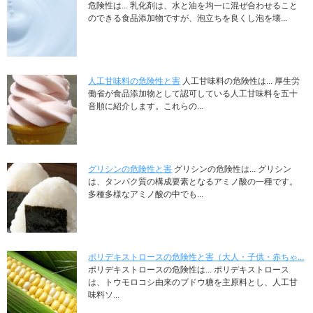
危険性は... 乳化剤は、水と油を均一に混ぜ合わせること
のできる食品添加物ですが、泡立ちを良くし泡を壊...
人工甘味料の危険性と害
人工甘味料の危険性は... 厚生労
働省が食品添加物として認可している人工甘味料を五十
音順に紹介します。これらの...
グリシンの危険性と害
グリシンの危険性は... グリシン
は、タンパク質の構成要素となるアミノ酸の一種です。
多種多様なアミノ酸の中でも...
ポリデキストロースの危険性と害（大人・子供・赤ちゃ...
ポリデキストロースの危険性は... ポリデキストロース
は、トウモロコシ由来のブドウ糖を主原料とし、人工甘
味料ソ...