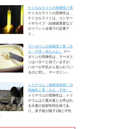
ケミカルライトの危険性と害
ケミカルライトの危険性は...
ケミカルライトは、コンサー
トやライブ・結婚披露宴など
のイベント会場での定番ア
イ...
マーガリンの危険性と害（大
人・子供・赤ちゃん）
マー
ガリンの危険性は... マーガリ
ンはバターと似ていますが、
バターが牛乳から造られてい
るのに対し、マーガリン...
トリチウム（放射性物質）の
危険性と害（大人・子供・...
トリチウムの危険性は... トリ
チウムは三重水素とも呼ばれ
る水素の放射性同位体であ
り、原子核が陽子1個と中性
.