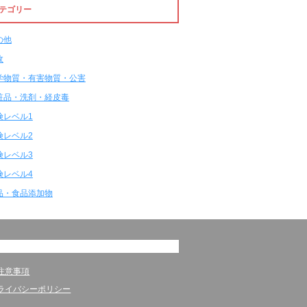
テゴリー
の他
故
学物質・有害物質・公害
粧品・洗剤・経皮毒
険レベル1
険レベル2
険レベル3
険レベル4
品・食品添加物
注意事項
ライバシーポリシー