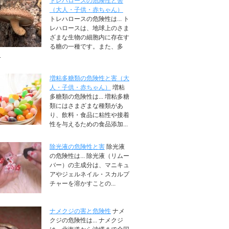
トレハロースの危険性と害
（大人・子供・赤ちゃん）
トレハロースの危険性は... ト
レハロースは、地球上のさま
ざまな生物の細胞内に存在す
る糖の一種です。また、多
.
増粘多糖類の危険性と害（大
人・子供・赤ちゃん）
増粘
多糖類の危険性は... 増粘多糖
類にはさまざまな種類があ
り、飲料・食品に粘性や接着
性を与えるための食品添加...
除光液の危険性と害
除光液
の危険性は... 除光液（リムー
バー）の主成分は、マニキュ
アやジェルネイル・スカルプ
チャーを溶かすことの...
ナメクジの害と危険性
ナメ
クジの危険性は... ナメクジ