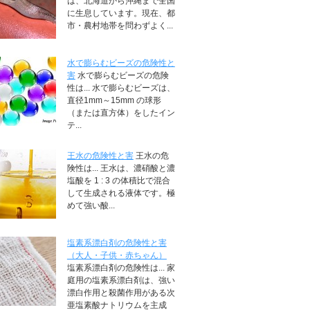
は、北海道から沖縄まで全国
に生息しています。現在、都
市・農村地帯を問わずよく...
水で膨らむビーズの危険性と
害
水で膨らむビーズの危険
性は... 水で膨らむビーズは、
直径1mm～15mm の球形
（または直方体）をしたイン
テ...
王水の危険性と害
王水の危
険性は... 王水は、濃硝酸と濃
塩酸を 1 : 3 の体積比で混合
して生成される液体です。極
めて強い酸...
塩素系漂白剤の危険性と害
（大人・子供・赤ちゃん）
塩素系漂白剤の危険性は... 家
庭用の塩素系漂白剤は、強い
漂白作用と殺菌作用がある次
亜塩素酸ナトリウムを主成