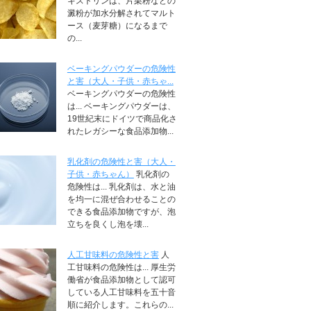
キストリンは、片栗粉などの
澱粉が加水分解されてマルト
ース（麦芽糖）になるまで
の...
ベーキングパウダーの危険性
と害（大人・子供・赤ちゃ...
ベーキングパウダーの危険性
は... ベーキングパウダーは、
19世紀末にドイツで商品化さ
れたレガシーな食品添加物...
乳化剤の危険性と害（大人・
子供・赤ちゃん）
乳化剤の
危険性は... 乳化剤は、水と油
を均一に混ぜ合わせることの
できる食品添加物ですが、泡
立ちを良くし泡を壊...
人工甘味料の危険性と害
人
工甘味料の危険性は... 厚生労
働省が食品添加物として認可
している人工甘味料を五十音
順に紹介します。これらの...