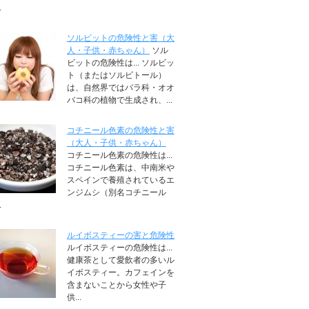
.
ソルビットの危険性と害（大
人・子供・赤ちゃん）
ソル
ビットの危険性は... ソルビッ
ト（またはソルビトール）
は、自然界ではバラ科・オオ
バコ科の植物で生成され、...
コチニール色素の危険性と害
（大人・子供・赤ちゃん）
コチニール色素の危険性は...
コチニール色素は、中南米や
スペインで養殖されているエ
ンジムシ（別名コチニール
.
ルイボスティーの害と危険性
ルイボスティーの危険性は...
健康茶として愛飲者の多いル
イボスティー。カフェインを
含まないことから女性や子
供...