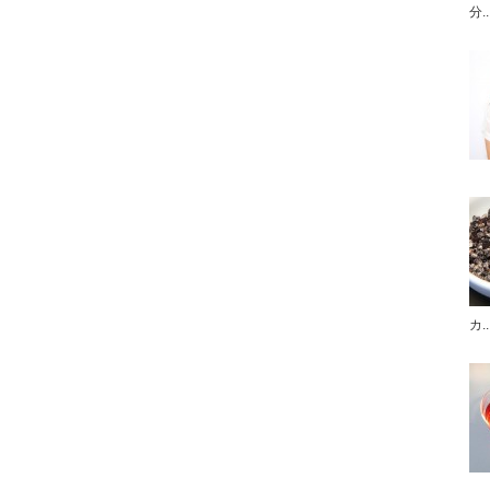
分..
カ..