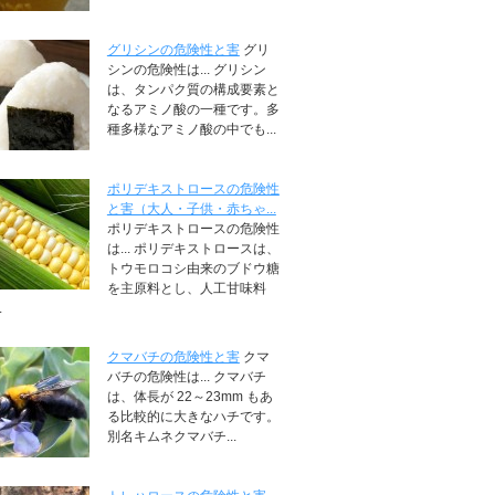
グリシンの危険性と害
グリ
シンの危険性は... グリシン
は、タンパク質の構成要素と
なるアミノ酸の一種です。多
種多様なアミノ酸の中でも...
ポリデキストロースの危険性
と害（大人・子供・赤ちゃ...
ポリデキストロースの危険性
は... ポリデキストロースは、
トウモロコシ由来のブドウ糖
を主原料とし、人工甘味料
.
クマバチの危険性と害
クマ
バチの危険性は... クマバチ
は、体長が 22～23mm もあ
る比較的に大きなハチです。
別名キムネクマバチ...