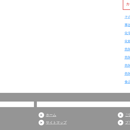
カ
そ
事
化
化
危
危
危
危
食
ホーム
ご
サイトマップ
プ