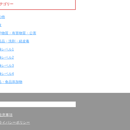
テゴリー
の他
故
学物質・有害物質・公害
粧品・洗剤・経皮毒
険レベル1
険レベル2
険レベル3
険レベル4
品・食品添加物
注意事項
ライバシーポリシー