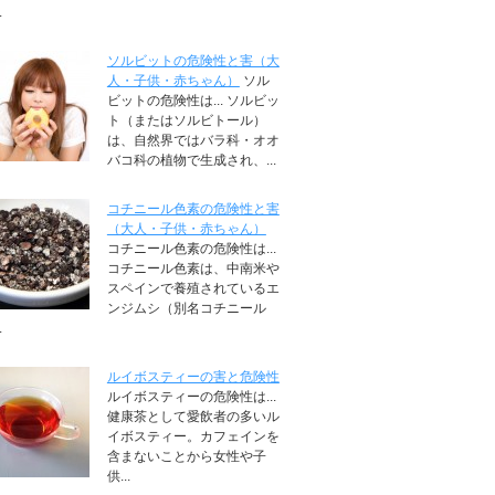
.
ソルビットの危険性と害（大
人・子供・赤ちゃん）
ソル
ビットの危険性は... ソルビッ
ト（またはソルビトール）
は、自然界ではバラ科・オオ
バコ科の植物で生成され、...
コチニール色素の危険性と害
（大人・子供・赤ちゃん）
コチニール色素の危険性は...
コチニール色素は、中南米や
スペインで養殖されているエ
ンジムシ（別名コチニール
.
ルイボスティーの害と危険性
ルイボスティーの危険性は...
健康茶として愛飲者の多いル
イボスティー。カフェインを
含まないことから女性や子
供...