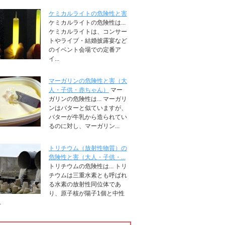
ケミカルライトの危険性と害
ケミカルライトの危険性は...
ケミカルライトは、コンサー
トやライブ・結婚披露宴など
のイベント会場での定番ア
イ...
マーガリンの危険性と害（大
人・子供・赤ちゃん）
マー
ガリンの危険性は... マーガリ
ンはバターと似ていますが、
バターが牛乳から造られてい
るのに対し、マーガリン...
トリチウム（放射性物質）の
危険性と害（大人・子供・...
トリチウムの危険性は... トリ
チウムは三重水素とも呼ばれ
る水素の放射性同位体であ
り、原子核が陽子1個と中性
.