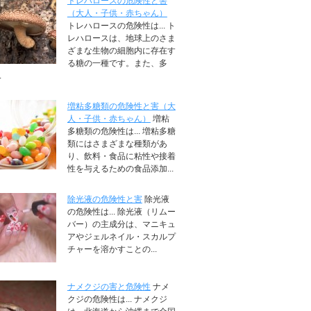
トレハロースの危険性と害
（大人・子供・赤ちゃん）
トレハロースの危険性は... ト
レハロースは、地球上のさま
ざまな生物の細胞内に存在す
る糖の一種です。また、多
.
増粘多糖類の危険性と害（大
人・子供・赤ちゃん）
増粘
多糖類の危険性は... 増粘多糖
類にはさまざまな種類があ
り、飲料・食品に粘性や接着
性を与えるための食品添加...
除光液の危険性と害
除光液
の危険性は... 除光液（リムー
バー）の主成分は、マニキュ
アやジェルネイル・スカルプ
チャーを溶かすことの...
ナメクジの害と危険性
ナメ
クジの危険性は... ナメクジ