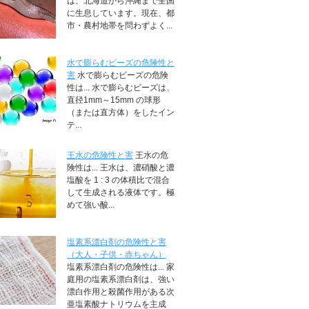
は、北海道から沖縄まで全国
に生息しています。現在、都
市・農村地帯を問わずよく...
水で膨らむビーズの危険性と
害
水で膨らむビーズの危険
性は... 水で膨らむビーズは、
直径1mm～15mm の球形
（または直方体）をしたイン
テ...
王水の危険性と害
王水の危
険性は... 王水は、濃硝酸と濃
塩酸を 1 : 3 の体積比で混合
して生成される液体です。極
めて強い酸...
塩素系漂白剤の危険性と害
（大人・子供・赤ちゃん）
塩素系漂白剤の危険性は... 家
庭用の塩素系漂白剤は、強い
漂白作用と殺菌作用がある次
亜塩素酸ナトリウムを主成