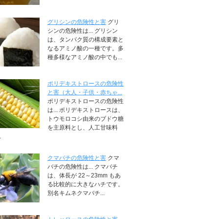
グリシンの危険性と害
グリ
シンの危険性は... グリシン
は、タンパク質の構成要素と
なるアミノ酸の一種です。多
種多様なアミノ酸の中でも...
ポリデキストロースの危険性
と害（大人・子供・赤ちゃ...
ポリデキストロースの危険性
は... ポリデキストロースは、
トウモロコシ由来のブドウ糖
を主原料とし、人工甘味料
.
クマバチの危険性と害
クマ
バチの危険性は... クマバチ
は、体長が 22～23mm もあ
る比較的に大きなハチです。
別名キムネクマバチ...