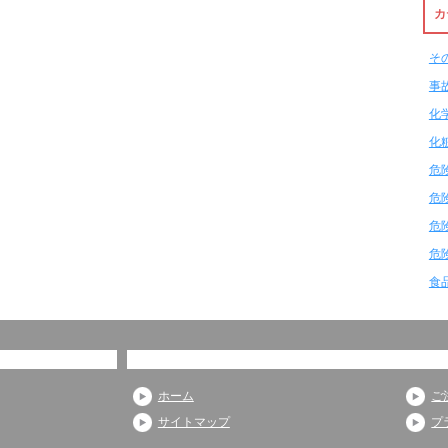
カ
そ
事
化
化
危
危
危
危
食
ホーム
ご
サイトマップ
プ