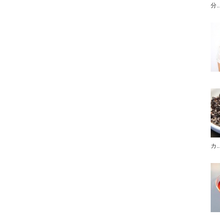
分..
カ..