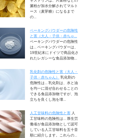
キストリンは、片栗粉などの
澱粉が加水分解されてマルト
ース（麦芽糖）になるまで
の...
ベーキングパウダーの危険性
と害（大人・子供・赤ちゃ...
ベーキングパウダーの危険性
は... ベーキングパウダーは、
19世紀末にドイツで商品化さ
れたレガシーな食品添加物...
乳化剤の危険性と害（大人・
子供・赤ちゃん）
乳化剤の
危険性は... 乳化剤は、水と油
を均一に混ぜ合わせることの
できる食品添加物ですが、泡
立ちを良くし泡を壊...
人工甘味料の危険性と害
人
工甘味料の危険性は... 厚生労
働省が食品添加物として認可
している人工甘味料を五十音
順に紹介します。これらの...