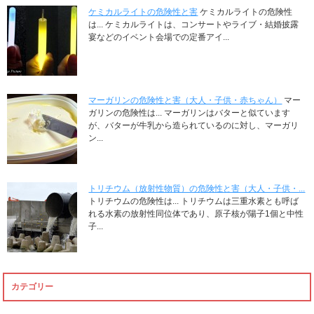
ケミカルライトの危険性と害
ケミカルライトの危険性
は... ケミカルライトは、コンサートやライブ・結婚披露
宴などのイベント会場での定番アイ...
マーガリンの危険性と害（大人・子供・赤ちゃん）
マー
ガリンの危険性は... マーガリンはバターと似ています
が、バターが牛乳から造られているのに対し、マーガリ
ン...
トリチウム（放射性物質）の危険性と害（大人・子供・...
トリチウムの危険性は... トリチウムは三重水素とも呼ば
れる水素の放射性同位体であり、原子核が陽子1個と中性
子...
カテゴリー