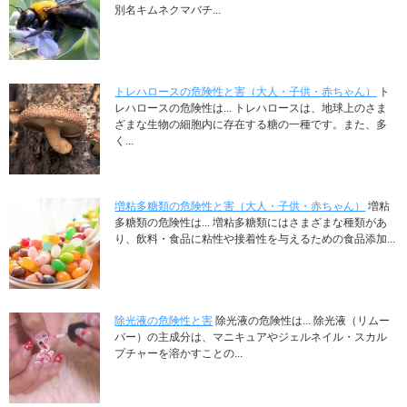
別名キムネクマバチ...
トレハロースの危険性と害（大人・子供・赤ちゃん）
ト
レハロースの危険性は... トレハロースは、地球上のさま
ざまな生物の細胞内に存在する糖の一種です。また、多
く...
増粘多糖類の危険性と害（大人・子供・赤ちゃん）
増粘
多糖類の危険性は... 増粘多糖類にはさまざまな種類があ
り、飲料・食品に粘性や接着性を与えるための食品添加...
除光液の危険性と害
除光液の危険性は... 除光液（リムー
バー）の主成分は、マニキュアやジェルネイル・スカル
プチャーを溶かすことの...