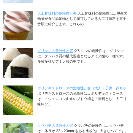
人工甘味料の危険性と害
人工甘味料の危険性は... 厚生労
働省が食品添加物として認可している人工甘味料を五十
音順に紹介します。これらの...
グリシンの危険性と害
グリシンの危険性は... グリシン
は、タンパク質の構成要素となるアミノ酸の一種です。
多種多様なアミノ酸の中でも...
ポリデキストロースの危険性と害（大人・子供・赤ちゃ...
ポリデキストロースの危険性は... ポリデキストロース
は、トウモロコシ由来のブドウ糖を主原料とし、人工甘
味料ソ...
クマバチの危険性と害
クマバチの危険性は... クマバチ
は、体長が 22～23mm もある比較的に大きなハチです。