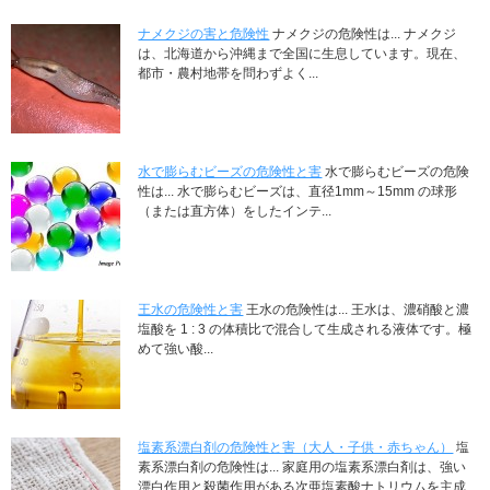
ナメクジの害と危険性
ナメクジの危険性は... ナメクジ
は、北海道から沖縄まで全国に生息しています。現在、
都市・農村地帯を問わずよく...
水で膨らむビーズの危険性と害
水で膨らむビーズの危険
性は... 水で膨らむビーズは、直径1mm～15mm の球形
（または直方体）をしたインテ...
王水の危険性と害
王水の危険性は... 王水は、濃硝酸と濃
塩酸を 1 : 3 の体積比で混合して生成される液体です。極
めて強い酸...
塩素系漂白剤の危険性と害（大人・子供・赤ちゃん）
塩
素系漂白剤の危険性は... 家庭用の塩素系漂白剤は、強い
漂白作用と殺菌作用がある次亜塩素酸ナトリウムを主成