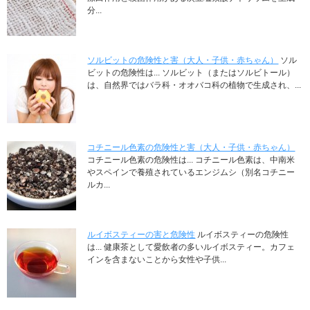
分...
ソルビットの危険性と害（大人・子供・赤ちゃん）
ソル
ビットの危険性は... ソルビット（またはソルビトール）
は、自然界ではバラ科・オオバコ科の植物で生成され、...
コチニール色素の危険性と害（大人・子供・赤ちゃん）
コチニール色素の危険性は... コチニール色素は、中南米
やスペインで養殖されているエンジムシ（別名コチニー
ルカ...
ルイボスティーの害と危険性
ルイボスティーの危険性
は... 健康茶として愛飲者の多いルイボスティー。カフェ
インを含まないことから女性や子供...