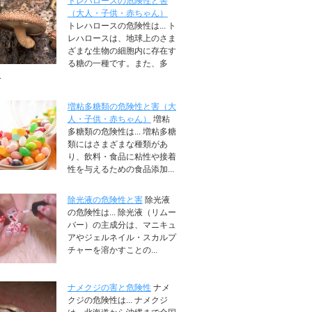
トレハロースの危険性と害
（大人・子供・赤ちゃん）
トレハロースの危険性は... ト
レハロースは、地球上のさま
ざまな生物の細胞内に存在す
る糖の一種です。また、多
.
増粘多糖類の危険性と害（大
人・子供・赤ちゃん）
増粘
多糖類の危険性は... 増粘多糖
類にはさまざまな種類があ
り、飲料・食品に粘性や接着
性を与えるための食品添加...
除光液の危険性と害
除光液
の危険性は... 除光液（リムー
バー）の主成分は、マニキュ
アやジェルネイル・スカルプ
チャーを溶かすことの...
ナメクジの害と危険性
ナメ
クジの危険性は... ナメクジ