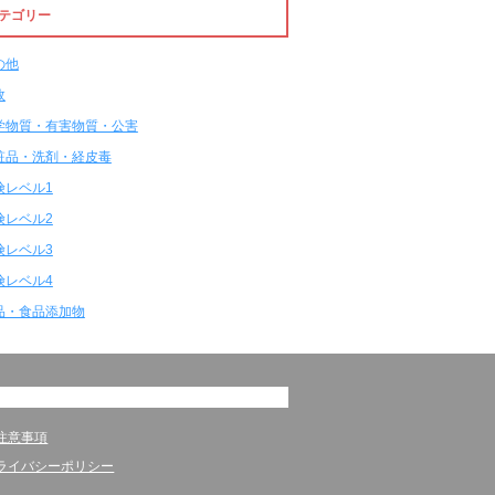
テゴリー
の他
故
学物質・有害物質・公害
粧品・洗剤・経皮毒
険レベル1
険レベル2
険レベル3
険レベル4
品・食品添加物
注意事項
ライバシーポリシー