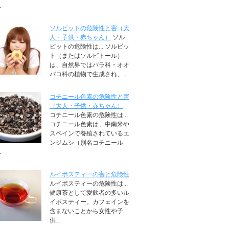
.
ソルビットの危険性と害（大
人・子供・赤ちゃん）
ソル
ビットの危険性は... ソルビッ
ト（またはソルビトール）
は、自然界ではバラ科・オオ
バコ科の植物で生成され、...
コチニール色素の危険性と害
（大人・子供・赤ちゃん）
コチニール色素の危険性は...
コチニール色素は、中南米や
スペインで養殖されているエ
ンジムシ（別名コチニール
.
ルイボスティーの害と危険性
ルイボスティーの危険性は...
健康茶として愛飲者の多いル
イボスティー。カフェインを
含まないことから女性や子
供...