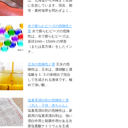
は、北海道から沖縄まで全国
に生息しています。現在、都
市・農村地帯を問わずよく...
水で膨らむビーズの危険性と
害
水で膨らむビーズの危険
性は... 水で膨らむビーズは、
直径1mm～15mm の球形
（または直方体）をしたイン
テ...
王水の危険性と害
王水の危
険性は... 王水は、濃硝酸と濃
塩酸を 1 : 3 の体積比で混合
して生成される液体です。極
めて強い酸...
塩素系漂白剤の危険性と害
（大人・子供・赤ちゃん）
塩素系漂白剤の危険性は... 家
庭用の塩素系漂白剤は、強い
漂白作用と殺菌作用がある次
亜塩素酸ナトリウムを主成