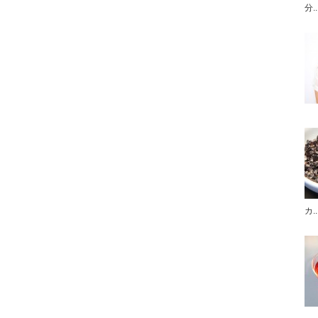
分..
カ..