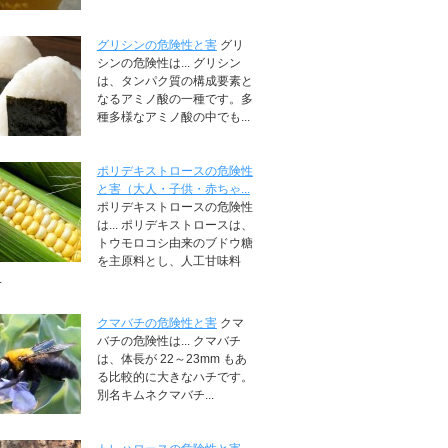
グリシンの危険性と害
グリ
シンの危険性は... グリシン
は、タンパク質の構成要素と
なるアミノ酸の一種です。多
種多様なアミノ酸の中でも...
ポリデキストロースの危険性
と害（大人・子供・赤ちゃ...
ポリデキストロースの危険性
は... ポリデキストロースは、
トウモロコシ由来のブドウ糖
を主原料とし、人工甘味料
.
クマバチの危険性と害
クマ
バチの危険性は... クマバチ
は、体長が 22～23mm もあ
る比較的に大きなハチです。
別名キムネクマバチ...