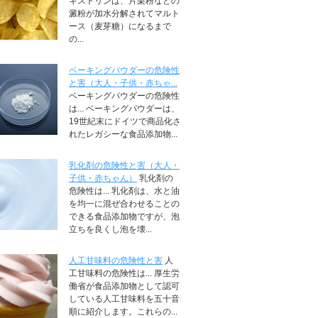
キストリンは、片栗粉などの
澱粉が加水分解されてマルト
ース（麦芽糖）になるまで
の...
ベーキングパウダーの危険性
と害（大人・子供・赤ちゃ...
ベーキングパウダーの危険性
は... ベーキングパウダーは、
19世紀末にドイツで商品化さ
れたレガシーな食品添加物...
乳化剤の危険性と害（大人・
子供・赤ちゃん）
乳化剤の
危険性は... 乳化剤は、水と油
を均一に混ぜ合わせることの
できる食品添加物ですが、泡
立ちを良くし泡を壊...
人工甘味料の危険性と害
人
工甘味料の危険性は... 厚生労
働省が食品添加物として認可
している人工甘味料を五十音
順に紹介します。これらの...