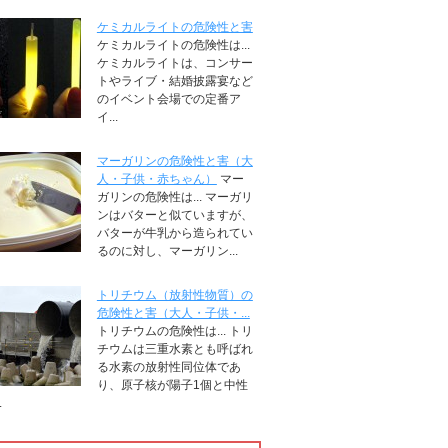
ケミカルライトの危険性と害
ケミカルライトの危険性は...
ケミカルライトは、コンサー
トやライブ・結婚披露宴など
のイベント会場での定番ア
イ...
マーガリンの危険性と害（大
人・子供・赤ちゃん）
マー
ガリンの危険性は... マーガリ
ンはバターと似ていますが、
バターが牛乳から造られてい
るのに対し、マーガリン...
トリチウム（放射性物質）の
危険性と害（大人・子供・...
トリチウムの危険性は... トリ
チウムは三重水素とも呼ばれ
る水素の放射性同位体であ
り、原子核が陽子1個と中性
.