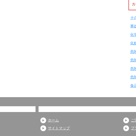
カ
そ
事
化
化
危
危
危
危
食
ホーム
ご
サイトマップ
プ