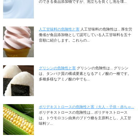
のできる食品添加物ですが、泡立ちを良くし泡を壊...
人工甘味料の危険性と害
人工甘味料の危険性は... 厚生労
働省が食品添加物として認可している人工甘味料を五十
音順に紹介します。これらの...
グリシンの危険性と害
グリシンの危険性は... グリシン
は、タンパク質の構成要素となるアミノ酸の一種です。
多種多様なアミノ酸の中でも...
ポリデキストロースの危険性と害（大人・子供・赤ちゃ...
ポリデキストロースの危険性は... ポリデキストロース
は、トウモロコシ由来のブドウ糖を主原料とし、人工甘
味料ソ...