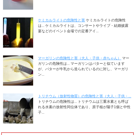
ケミカルライトの危険性と害
ケミカルライトの危険性
は... ケミカルライトは、コンサートやライブ・結婚披露
宴などのイベント会場での定番アイ...
マーガリンの危険性と害（大人・子供・赤ちゃん）
マー
ガリンの危険性は... マーガリンはバターと似ています
が、バターが牛乳から造られているのに対し、マーガリ
ン...
トリチウム（放射性物質）の危険性と害（大人・子供・...
トリチウムの危険性は... トリチウムは三重水素とも呼ば
れる水素の放射性同位体であり、原子核が陽子1個と中性
子...