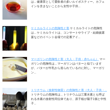
は... 健康茶として愛飲者の多いルイボスティー。カフェ
インを含まないことから女性や子供...
ケミカルライトの危険性と害
ケミカルライトの危険性
は... ケミカルライトは、コンサートやライブ・結婚披露
宴などのイベント会場での定番アイ...
マーガリンの危険性と害（大人・子供・赤ちゃん）
マー
ガリンの危険性は... マーガリンはバターと似ています
が、バターが牛乳から造られているのに対し、マーガリ
ン...
トリチウム（放射性物質）の危険性と害（大人・子供・...
トリチウムの危険性は... トリチウムは三重水素とも呼ば
れる水素の放射性同位体であり、原子核が陽子1個と中性
子...