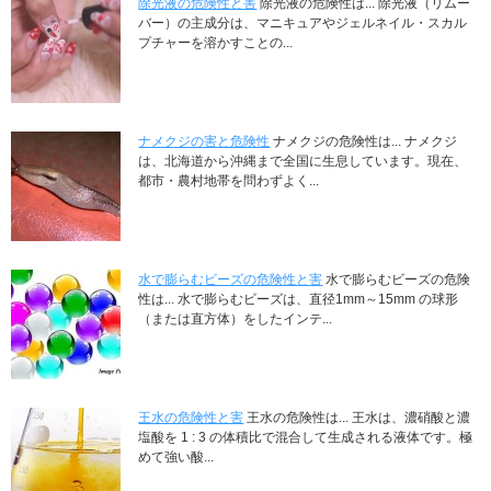
除光液の危険性と害
除光液の危険性は... 除光液（リムー
バー）の主成分は、マニキュアやジェルネイル・スカル
プチャーを溶かすことの...
ナメクジの害と危険性
ナメクジの危険性は... ナメクジ
は、北海道から沖縄まで全国に生息しています。現在、
都市・農村地帯を問わずよく...
水で膨らむビーズの危険性と害
水で膨らむビーズの危険
性は... 水で膨らむビーズは、直径1mm～15mm の球形
（または直方体）をしたインテ...
王水の危険性と害
王水の危険性は... 王水は、濃硝酸と濃
塩酸を 1 : 3 の体積比で混合して生成される液体です。極
めて強い酸...