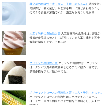
乳化剤の危険性と害（大人・子供・赤ちゃん）
乳化剤の
危険性は... 乳化剤は、水と油を均一に混ぜ合わせること
のできる食品添加物ですが、泡立ちを良くし泡を壊...
人工甘味料の危険性と害
人工甘味料の危険性は... 厚生労
働省が食品添加物として認可している人工甘味料を五十
音順に紹介します。これらの...
グリシンの危険性と害
グリシンの危険性は... グリシン
は、タンパク質の構成要素となるアミノ酸の一種です。
多種多様なアミノ酸の中でも...
ポリデキストロースの危険性と害（大人・子供・赤ちゃ...
ポリデキストロースの危険性は... ポリデキストロース
は、トウモロコシ由来のブドウ糖を主原料とし、人工甘