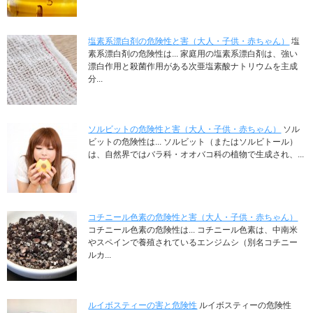
塩素系漂白剤の危険性と害（大人・子供・赤ちゃん）
塩
素系漂白剤の危険性は... 家庭用の塩素系漂白剤は、強い
漂白作用と殺菌作用がある次亜塩素酸ナトリウムを主成
分...
ソルビットの危険性と害（大人・子供・赤ちゃん）
ソル
ビットの危険性は... ソルビット（またはソルビトール）
は、自然界ではバラ科・オオバコ科の植物で生成され、...
コチニール色素の危険性と害（大人・子供・赤ちゃん）
コチニール色素の危険性は... コチニール色素は、中南米
やスペインで養殖されているエンジムシ（別名コチニー
ルカ...
ルイボスティーの害と危険性
ルイボスティーの危険性