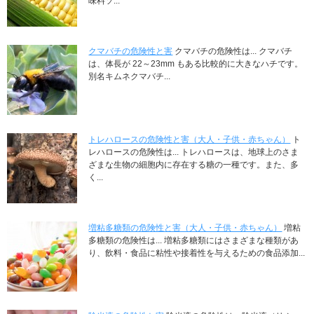
味料ソ...
クマバチの危険性と害
クマバチの危険性は... クマバチ
は、体長が 22～23mm もある比較的に大きなハチです。
別名キムネクマバチ...
トレハロースの危険性と害（大人・子供・赤ちゃん）
ト
レハロースの危険性は... トレハロースは、地球上のさま
ざまな生物の細胞内に存在する糖の一種です。また、多
く...
増粘多糖類の危険性と害（大人・子供・赤ちゃん）
増粘
多糖類の危険性は... 増粘多糖類にはさまざまな種類があ
り、飲料・食品に粘性や接着性を与えるための食品添加...