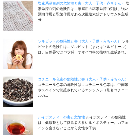
塩素系漂白剤の危険性と害（大人・子供・赤ちゃん）
塩
素系漂白剤の危険性は... 家庭用の塩素系漂白剤は、強い
漂白作用と殺菌作用がある次亜塩素酸ナトリウムを主成
分...
ソルビットの危険性と害（大人・子供・赤ちゃん）
ソル
ビットの危険性は... ソルビット（またはソルビトール）
は、自然界ではバラ科・オオバコ科の植物で生成され、...
コチニール色素の危険性と害（大人・子供・赤ちゃん）
コチニール色素の危険性は... コチニール色素は、中南米
やスペインで養殖されているエンジムシ（別名コチニー
ルカ...
ルイボスティーの害と危険性
ルイボスティーの危険性
は... 健康茶として愛飲者の多いルイボスティー。カフェ
インを含まないことから女性や子供...