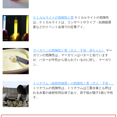
ケミカルライトの危険性と害
ケミカルライトの危険性
は... ケミカルライトは、コンサートやライブ・結婚披露
宴などのイベント会場での定番アイ...
マーガリンの危険性と害（大人・子供・赤ちゃん）
マー
ガリンの危険性は... マーガリンはバターと似ています
が、バターが牛乳から造られているのに対し、マーガリ
ン...
トリチウム（放射性物質）の危険性と害（大人・子供・...
トリチウムの危険性は... トリチウムは三重水素とも呼ば
れる水素の放射性同位体であり、原子核が陽子1個と中性
子...