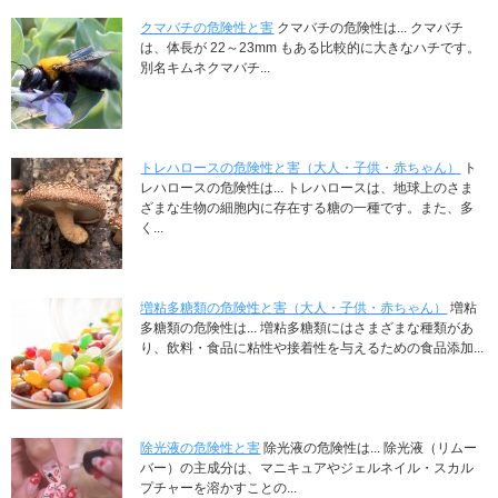
クマバチの危険性と害
クマバチの危険性は... クマバチ
は、体長が 22～23mm もある比較的に大きなハチです。
別名キムネクマバチ...
トレハロースの危険性と害（大人・子供・赤ちゃん）
ト
レハロースの危険性は... トレハロースは、地球上のさま
ざまな生物の細胞内に存在する糖の一種です。また、多
く...
増粘多糖類の危険性と害（大人・子供・赤ちゃん）
増粘
多糖類の危険性は... 増粘多糖類にはさまざまな種類があ
り、飲料・食品に粘性や接着性を与えるための食品添加...
除光液の危険性と害
除光液の危険性は... 除光液（リムー
バー）の主成分は、マニキュアやジェルネイル・スカル
プチャーを溶かすことの...