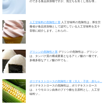
のできる食品添加物ですが、泡立ちを良くし泡を壊...
人工甘味料の危険性と害
人工甘味料の危険性は... 厚生労
働省が食品添加物として認可している人工甘味料を五十
音順に紹介します。これらの...
グリシンの危険性と害
グリシンの危険性は... グリシン
は、タンパク質の構成要素となるアミノ酸の一種です。
多種多様なアミノ酸の中でも...
ポリデキストロースの危険性と害（大人・子供・赤ちゃ...
ポリデキストロースの危険性は... ポリデキストロース
は、トウモロコシ由来のブドウ糖を主原料とし、人工甘
味料ソ...