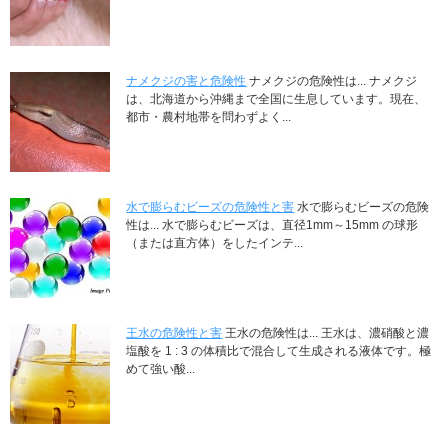
ナメクジの害と危険性
ナメクジの危険性は... ナメクジ
は、北海道から沖縄まで全国に生息しています。現在、
都市・農村地帯を問わずよく...
水で膨らむビーズの危険性と害
水で膨らむビーズの危険
性は... 水で膨らむビーズは、直径1mm～15mm の球形
（または直方体）をしたインテ...
王水の危険性と害
王水の危険性は... 王水は、濃硝酸と濃
塩酸を 1 : 3 の体積比で混合して生成される液体です。極
めて強い酸...