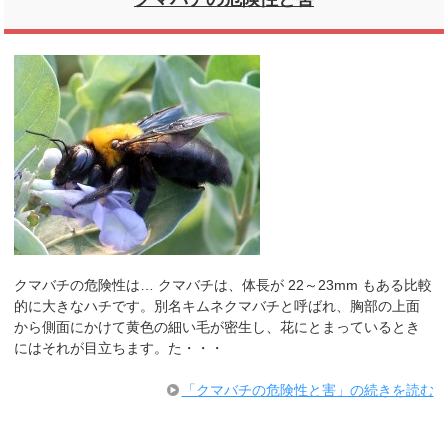
クマバチの危険性は… クマバチは、体長が 22～23mm もある比較
的に大きなハチです。別名キムネクマバチと呼ばれ、胸部の上面
から側面にかけて黄色の細い毛が密生し、花にとまっているとき
にはそれが目立ちます。た・・・
「クマバチの危険性と害」の続きを読む