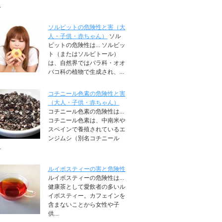
.
ソルビットの危険性と害（大
人・子供・赤ちゃん）
ソル
ビットの危険性は... ソルビッ
ト（またはソルビトール）
は、自然界ではバラ科・オオ
バコ科の植物で生成され、...
コチニール色素の危険性と害
（大人・子供・赤ちゃん）
コチニール色素の危険性は...
コチニール色素は、中南米や
スペインで養殖されているエ
ンジムシ（別名コチニール
.
ルイボスティーの害と危険性
ルイボスティーの危険性は...
健康茶として愛飲者の多いル
イボスティー。カフェインを
含まないことから女性や子
供...