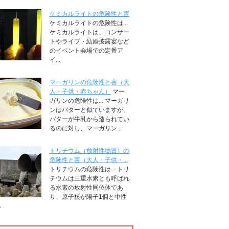
ケミカルライトの危険性と害
ケミカルライトの危険性は...
ケミカルライトは、コンサー
トやライブ・結婚披露宴など
のイベント会場での定番ア
イ...
マーガリンの危険性と害（大
人・子供・赤ちゃん）
マー
ガリンの危険性は... マーガリ
ンはバターと似ていますが、
バターが牛乳から造られてい
るのに対し、マーガリン...
トリチウム（放射性物質）の
危険性と害（大人・子供・...
トリチウムの危険性は... トリ
チウムは三重水素とも呼ばれ
る水素の放射性同位体であ
り、原子核が陽子1個と中性
.