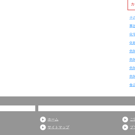
カ
そ
事
化
化
危
危
危
危
食
ホーム
ご
サイトマップ
プ