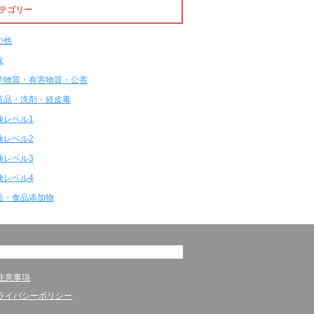
テゴリー
の他
故
学物質・有害物質・公害
粧品・洗剤・経皮毒
険レベル1
険レベル2
険レベル3
険レベル4
品・食品添加物
注意事項
ライバシーポリシー