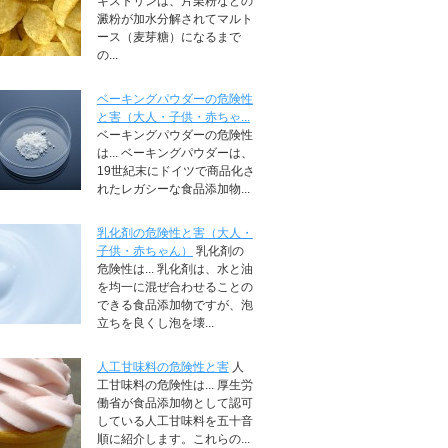
キストリンは、片栗粉などの
澱粉が加水分解されてマルト
ース（麦芽糖）になるまで
の...
ベーキングパウダーの危険性
と害（大人・子供・赤ちゃ...
ベーキングパウダーの危険性
は... ベーキングパウダーは、
19世紀末にドイツで商品化さ
れたレガシーな食品添加物...
乳化剤の危険性と害（大人・
子供・赤ちゃん）
乳化剤の
危険性は... 乳化剤は、水と油
を均一に混ぜ合わせることの
できる食品添加物ですが、泡
立ちを良くし泡を壊...
人工甘味料の危険性と害
人
工甘味料の危険性は... 厚生労
働省が食品添加物として認可
している人工甘味料を五十音
順に紹介します。これらの...