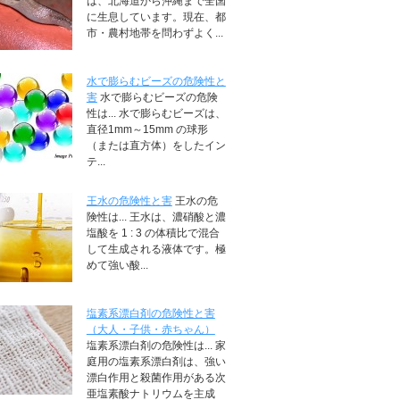
は、北海道から沖縄まで全国
に生息しています。現在、都
市・農村地帯を問わずよく...
水で膨らむビーズの危険性と
害
水で膨らむビーズの危険
性は... 水で膨らむビーズは、
直径1mm～15mm の球形
（または直方体）をしたイン
テ...
王水の危険性と害
王水の危
険性は... 王水は、濃硝酸と濃
塩酸を 1 : 3 の体積比で混合
して生成される液体です。極
めて強い酸...
塩素系漂白剤の危険性と害
（大人・子供・赤ちゃん）
塩素系漂白剤の危険性は... 家
庭用の塩素系漂白剤は、強い
漂白作用と殺菌作用がある次
亜塩素酸ナトリウムを主成