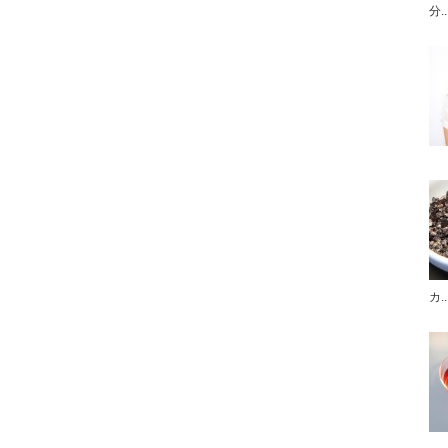
分..
カ..