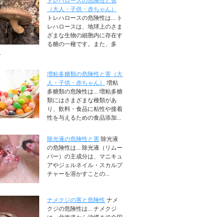
トレハロースの危険性と害
（大人・子供・赤ちゃん）
トレハロースの危険性は... ト
レハロースは、地球上のさま
ざまな生物の細胞内に存在す
る糖の一種です。また、多
.
増粘多糖類の危険性と害（大
人・子供・赤ちゃん）
増粘
多糖類の危険性は... 増粘多糖
類にはさまざまな種類があ
り、飲料・食品に粘性や接着
性を与えるための食品添加...
除光液の危険性と害
除光液
の危険性は... 除光液（リムー
バー）の主成分は、マニキュ
アやジェルネイル・スカルプ
チャーを溶かすことの...
ナメクジの害と危険性
ナメ
クジの危険性は... ナメクジ