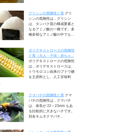
グリシンの危険性と害
グリ
シンの危険性は... グリシン
は、タンパク質の構成要素と
なるアミノ酸の一種です。多
種多様なアミノ酸の中でも...
ポリデキストロースの危険性
と害（大人・子供・赤ちゃ...
ポリデキストロースの危険性
は... ポリデキストロースは、
トウモロコシ由来のブドウ糖
を主原料とし、人工甘味料
.
クマバチの危険性と害
クマ
バチの危険性は... クマバチ
は、体長が 22～23mm もあ
る比較的に大きなハチです。
別名キムネクマバチ...