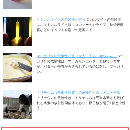
ケミカルライトの危険性と害
ケミカルライトの危険性
は... ケミカルライトは、コンサートやライブ・結婚披露
宴などのイベント会場での定番アイ...
マーガリンの危険性と害（大人・子供・赤ちゃん）
マー
ガリンの危険性は... マーガリンはバターと似ています
が、バターが牛乳から造られているのに対し、マーガリ
ン...
トリチウム（放射性物質）の危険性と害（大人・子供・...
トリチウムの危険性は... トリチウムは三重水素とも呼ば
れる水素の放射性同位体であり、原子核が陽子1個と中性
子...