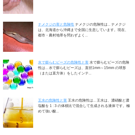
ナメクジの害と危険性
ナメクジの危険性は... ナメクジ
は、北海道から沖縄まで全国に生息しています。現在、
都市・農村地帯を問わずよく...
水で膨らむビーズの危険性と害
水で膨らむビーズの危険
性は... 水で膨らむビーズは、直径1mm～15mm の球形
（または直方体）をしたインテ...
王水の危険性と害
王水の危険性は... 王水は、濃硝酸と濃
塩酸を 1 : 3 の体積比で混合して生成される液体です。極
めて強い酸...