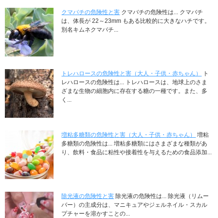
クマバチの危険性と害
クマバチの危険性は... クマバチ
は、体長が 22～23mm もある比較的に大きなハチです。
別名キムネクマバチ...
トレハロースの危険性と害（大人・子供・赤ちゃん）
ト
レハロースの危険性は... トレハロースは、地球上のさま
ざまな生物の細胞内に存在する糖の一種です。また、多
く...
増粘多糖類の危険性と害（大人・子供・赤ちゃん）
増粘
多糖類の危険性は... 増粘多糖類にはさまざまな種類があ
り、飲料・食品に粘性や接着性を与えるための食品添加...
除光液の危険性と害
除光液の危険性は... 除光液（リムー
バー）の主成分は、マニキュアやジェルネイル・スカル
プチャーを溶かすことの...