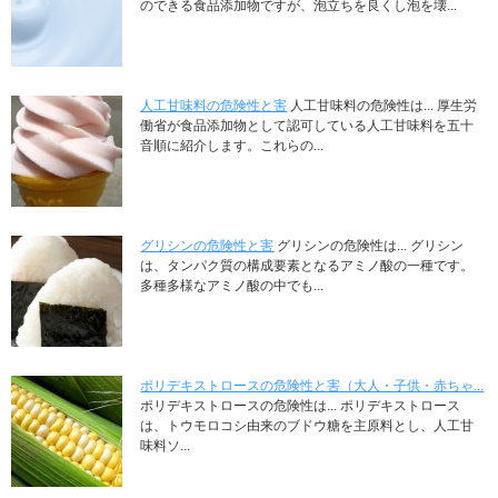
のできる食品添加物ですが、泡立ちを良くし泡を壊...
人工甘味料の危険性と害
人工甘味料の危険性は... 厚生労
働省が食品添加物として認可している人工甘味料を五十
音順に紹介します。これらの...
グリシンの危険性と害
グリシンの危険性は... グリシン
は、タンパク質の構成要素となるアミノ酸の一種です。
多種多様なアミノ酸の中でも...
ポリデキストロースの危険性と害（大人・子供・赤ちゃ...
ポリデキストロースの危険性は... ポリデキストロース
は、トウモロコシ由来のブドウ糖を主原料とし、人工甘
味料ソ...