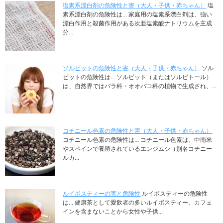
塩素系漂白剤の危険性と害（大人・子供・赤ちゃん）
塩
素系漂白剤の危険性は... 家庭用の塩素系漂白剤は、強い
漂白作用と殺菌作用がある次亜塩素酸ナトリウムを主成
分...
ソルビットの危険性と害（大人・子供・赤ちゃん）
ソル
ビットの危険性は... ソルビット（またはソルビトール）
は、自然界ではバラ科・オオバコ科の植物で生成され、...
コチニール色素の危険性と害（大人・子供・赤ちゃん）
コチニール色素の危険性は... コチニール色素は、中南米
やスペインで養殖されているエンジムシ（別名コチニー
ルカ...
ルイボスティーの害と危険性
ルイボスティーの危険性
は... 健康茶として愛飲者の多いルイボスティー。カフェ
インを含まないことから女性や子供...