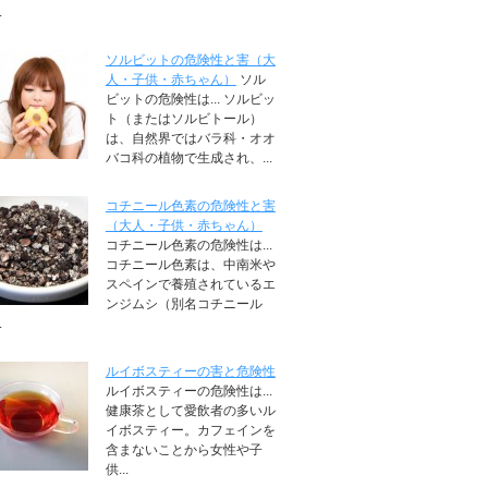
.
ソルビットの危険性と害（大
人・子供・赤ちゃん）
ソル
ビットの危険性は... ソルビッ
ト（またはソルビトール）
は、自然界ではバラ科・オオ
バコ科の植物で生成され、...
コチニール色素の危険性と害
（大人・子供・赤ちゃん）
コチニール色素の危険性は...
コチニール色素は、中南米や
スペインで養殖されているエ
ンジムシ（別名コチニール
.
ルイボスティーの害と危険性
ルイボスティーの危険性は...
健康茶として愛飲者の多いル
イボスティー。カフェインを
含まないことから女性や子
供...