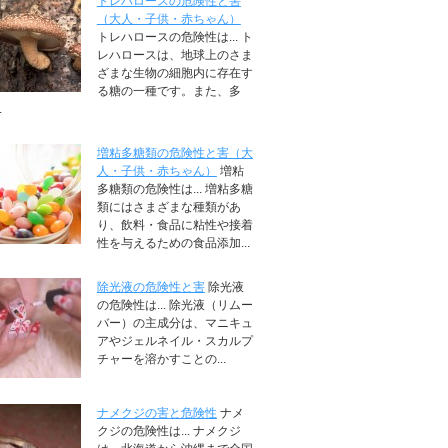
トレハロースの危険性と害
（大人・子供・赤ちゃん）
トレハロースの危険性は... ト
レハロースは、地球上のさま
ざまな生物の細胞内に存在す
る糖の一種です。また、多
.
増粘多糖類の危険性と害（大
人・子供・赤ちゃん）
増粘
多糖類の危険性は... 増粘多糖
類にはさまざまな種類があ
り、飲料・食品に粘性や接着
性を与えるための食品添加...
除光液の危険性と害
除光液
の危険性は... 除光液（リムー
バー）の主成分は、マニキュ
アやジェルネイル・スカルプ
チャーを溶かすことの...
ナメクジの害と危険性
ナメ
クジの危険性は... ナメクジ