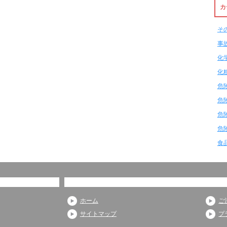
カ
そ
事
化
化
危
危
危
危
食
ホーム
ご
サイトマップ
プ