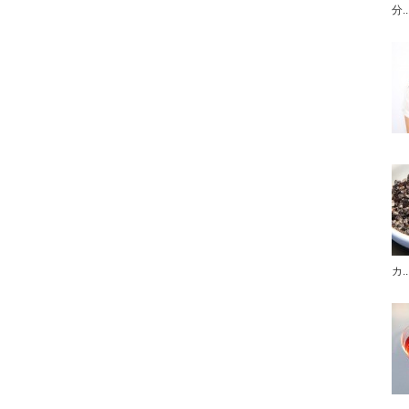
分..
カ..