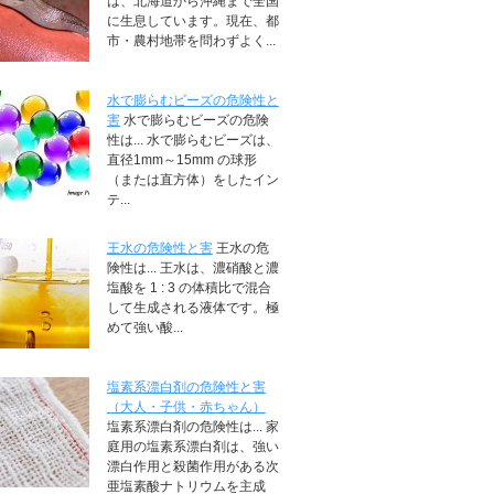
は、北海道から沖縄まで全国
に生息しています。現在、都
市・農村地帯を問わずよく...
水で膨らむビーズの危険性と
害
水で膨らむビーズの危険
性は... 水で膨らむビーズは、
直径1mm～15mm の球形
（または直方体）をしたイン
テ...
王水の危険性と害
王水の危
険性は... 王水は、濃硝酸と濃
塩酸を 1 : 3 の体積比で混合
して生成される液体です。極
めて強い酸...
塩素系漂白剤の危険性と害
（大人・子供・赤ちゃん）
塩素系漂白剤の危険性は... 家
庭用の塩素系漂白剤は、強い
漂白作用と殺菌作用がある次
亜塩素酸ナトリウムを主成