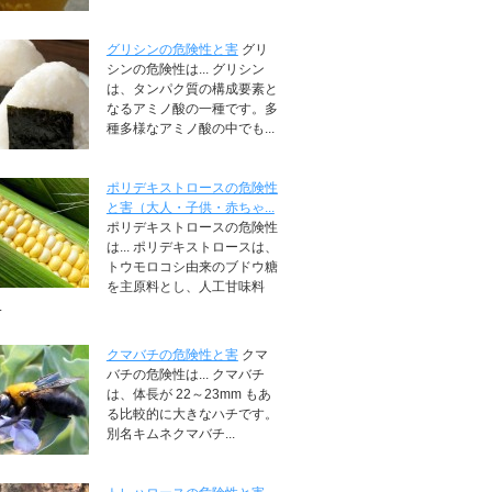
グリシンの危険性と害
グリ
シンの危険性は... グリシン
は、タンパク質の構成要素と
なるアミノ酸の一種です。多
種多様なアミノ酸の中でも...
ポリデキストロースの危険性
と害（大人・子供・赤ちゃ...
ポリデキストロースの危険性
は... ポリデキストロースは、
トウモロコシ由来のブドウ糖
を主原料とし、人工甘味料
.
クマバチの危険性と害
クマ
バチの危険性は... クマバチ
は、体長が 22～23mm もあ
る比較的に大きなハチです。
別名キムネクマバチ...