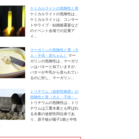
ケミカルライトの危険性と害
ケミカルライトの危険性は...
ケミカルライトは、コンサー
トやライブ・結婚披露宴など
のイベント会場での定番ア
イ...
マーガリンの危険性と害（大
人・子供・赤ちゃん）
マー
ガリンの危険性は... マーガリ
ンはバターと似ていますが、
バターが牛乳から造られてい
るのに対し、マーガリン...
トリチウム（放射性物質）の
危険性と害（大人・子供・...
トリチウムの危険性は... トリ
チウムは三重水素とも呼ばれ
る水素の放射性同位体であ
り、原子核が陽子1個と中性
.