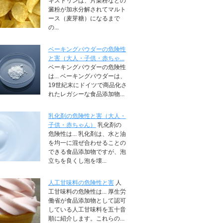
キストリンは、片栗粉などの
澱粉が加水分解されてマルト
ース（麦芽糖）になるまで
の...
ベーキングパウダーの危険性
と害（大人・子供・赤ちゃ...
ベーキングパウダーの危険性
は... ベーキングパウダーは、
19世紀末にドイツで商品化さ
れたレガシーな食品添加物...
乳化剤の危険性と害（大人・
子供・赤ちゃん）
乳化剤の
危険性は... 乳化剤は、水と油
を均一に混ぜ合わせることの
できる食品添加物ですが、泡
立ちを良くし泡を壊...
人工甘味料の危険性と害
人
工甘味料の危険性は... 厚生労
働省が食品添加物として認可
している人工甘味料を五十音
順に紹介します。これらの...