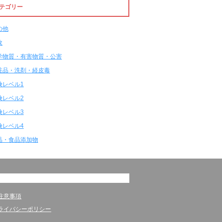
テゴリー
の他
故
学物質・有害物質・公害
粧品・洗剤・経皮毒
険レベル1
険レベル2
険レベル3
険レベル4
品・食品添加物
注意事項
ライバシーポリシー