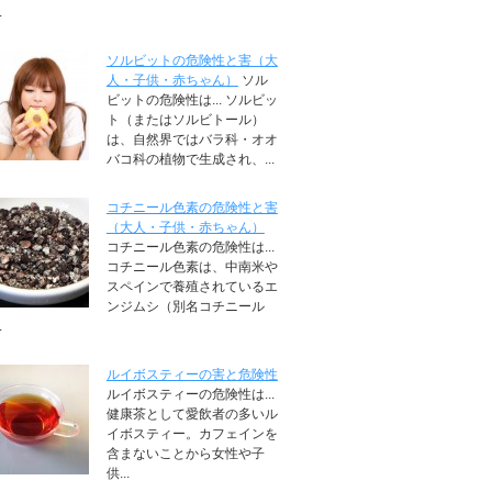
.
ソルビットの危険性と害（大
人・子供・赤ちゃん）
ソル
ビットの危険性は... ソルビッ
ト（またはソルビトール）
は、自然界ではバラ科・オオ
バコ科の植物で生成され、...
コチニール色素の危険性と害
（大人・子供・赤ちゃん）
コチニール色素の危険性は...
コチニール色素は、中南米や
スペインで養殖されているエ
ンジムシ（別名コチニール
.
ルイボスティーの害と危険性
ルイボスティーの危険性は...
健康茶として愛飲者の多いル
イボスティー。カフェインを
含まないことから女性や子
供...