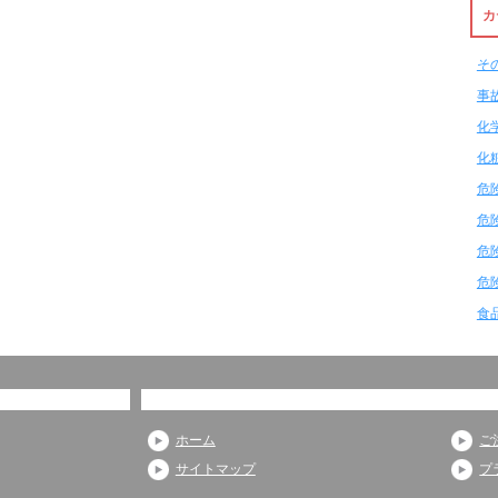
カ
そ
事
化
化
危
危
危
危
食
ホーム
ご
サイトマップ
プ