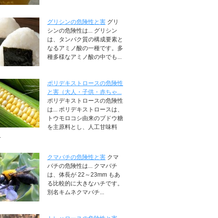
グリシンの危険性と害
グリ
シンの危険性は... グリシン
は、タンパク質の構成要素と
なるアミノ酸の一種です。多
種多様なアミノ酸の中でも...
ポリデキストロースの危険性
と害（大人・子供・赤ちゃ...
ポリデキストロースの危険性
は... ポリデキストロースは、
トウモロコシ由来のブドウ糖
を主原料とし、人工甘味料
.
クマバチの危険性と害
クマ
バチの危険性は... クマバチ
は、体長が 22～23mm もあ
る比較的に大きなハチです。
別名キムネクマバチ...