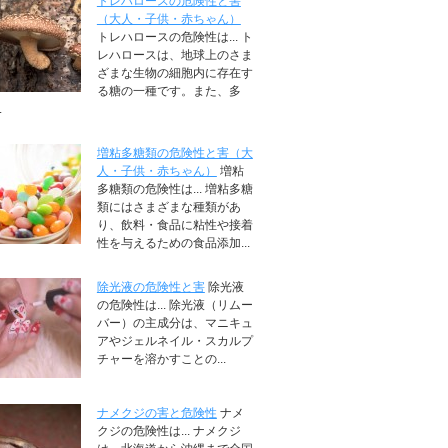
トレハロースの危険性と害
（大人・子供・赤ちゃん）
トレハロースの危険性は... ト
レハロースは、地球上のさま
ざまな生物の細胞内に存在す
る糖の一種です。また、多
.
増粘多糖類の危険性と害（大
人・子供・赤ちゃん）
増粘
多糖類の危険性は... 増粘多糖
類にはさまざまな種類があ
り、飲料・食品に粘性や接着
性を与えるための食品添加...
除光液の危険性と害
除光液
の危険性は... 除光液（リムー
バー）の主成分は、マニキュ
アやジェルネイル・スカルプ
チャーを溶かすことの...
ナメクジの害と危険性
ナメ
クジの危険性は... ナメクジ