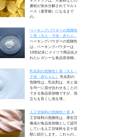
キストリンは、片栗粉などの
澱粉が加水分解されてマルト
ース（麦芽糖）になるまで
の...
ベーキングパウダーの危険性
と害（大人・子供・赤ちゃ...
ベーキングパウダーの危険性
は... ベーキングパウダーは、
19世紀末にドイツで商品化さ
れたレガシーな食品添加物...
乳化剤の危険性と害（大人・
子供・赤ちゃん）
乳化剤の
危険性は... 乳化剤は、水と油
を均一に混ぜ合わせることの
できる食品添加物ですが、泡
立ちを良くし泡を壊...
人工甘味料の危険性と害
人
工甘味料の危険性は... 厚生労
働省が食品添加物として認可
している人工甘味料を五十音
順に紹介します。これらの...