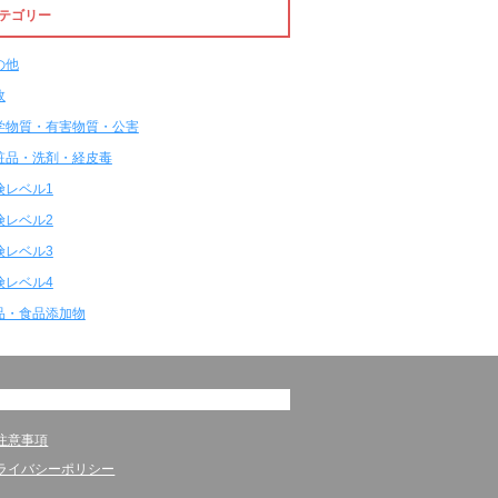
テゴリー
の他
故
学物質・有害物質・公害
粧品・洗剤・経皮毒
険レベル1
険レベル2
険レベル3
険レベル4
品・食品添加物
注意事項
ライバシーポリシー