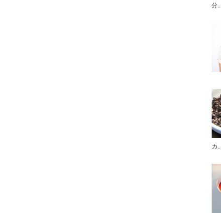
分..
カ..