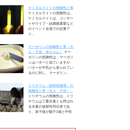
ケミカルライトの危険性と害
ケミカルライトの危険性は...
ケミカルライトは、コンサー
トやライブ・結婚披露宴など
のイベント会場での定番ア
イ...
マーガリンの危険性と害（大
人・子供・赤ちゃん）
マー
ガリンの危険性は... マーガリ
ンはバターと似ていますが、
バターが牛乳から造られてい
るのに対し、マーガリン...
トリチウム（放射性物質）の
危険性と害（大人・子供・...
トリチウムの危険性は... トリ
チウムは三重水素とも呼ばれ
る水素の放射性同位体であ
り、原子核が陽子1個と中性
.